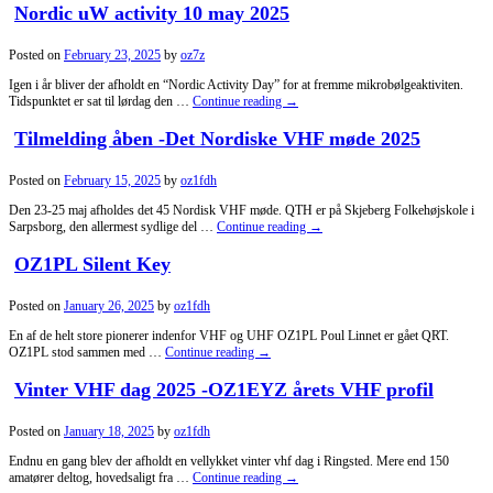
Nordic uW activity 10 may 2025
Posted on
February 23, 2025
by
oz7z
Igen i år bliver der afholdt en “Nordic Activity Day” for at fremme mikrobølgeaktiviten.
Tidspunktet er sat til lørdag den …
Continue reading
→
Tilmelding åben -Det Nordiske VHF møde 2025
Posted on
February 15, 2025
by
oz1fdh
Den 23-25 maj afholdes det 45 Nordisk VHF møde. QTH er på Skjeberg Folkehøjskole i
Sarpsborg, den allermest sydlige del …
Continue reading
→
OZ1PL Silent Key
Posted on
January 26, 2025
by
oz1fdh
En af de helt store pionerer indenfor VHF og UHF OZ1PL Poul Linnet er gået QRT.
OZ1PL stod sammen med …
Continue reading
→
Vinter VHF dag 2025 -OZ1EYZ årets VHF profil
Posted on
January 18, 2025
by
oz1fdh
Endnu en gang blev der afholdt en vellykket vinter vhf dag i Ringsted. Mere end 150
amatører deltog, hovedsaligt fra …
Continue reading
→