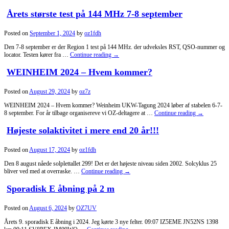
Årets største test på 144 MHz 7-8 september
Posted on
September 1, 2024
by
oz1fdh
Den 7-8 september er der Region 1 test på 144 MHz. der udveksles RST, QSO-nummer og
locator. Testen kører fra …
Continue reading
→
WEINHEIM 2024 – Hvem kommer?
Posted on
August 29, 2024
by
oz7z
WEINHEIM 2024 – Hvem kommer? Weinheim UKW-Tagung 2024 løber af stabelen 6-7-
8 september. For år tilbage organisereve vi OZ-deltagere at …
Continue reading
→
Højeste solaktivitet i mere end 20 år!!!
Posted on
August 17, 2024
by
oz1fdh
Den 8 august nåede solplettallet 299! Det er det højeste niveau siden 2002. Solcyklus 25
bliver ved med at overraske. …
Continue reading
→
Sporadisk E åbning på 2 m
Posted on
August 6, 2024
by
OZ7UV
Årets 9. sporadisk E åbning i 2024. Jeg kørte 3 nye felter. 09:07 IZ5EME JN52NS 1398