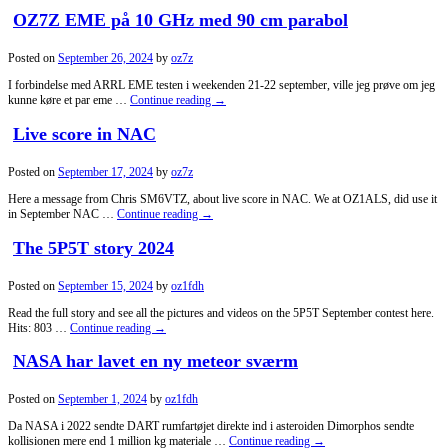
OZ7Z EME på 10 GHz med 90 cm parabol
Posted on
September 26, 2024
by
oz7z
I forbindelse med ARRL EME testen i weekenden 21-22 september, ville jeg prøve om jeg
kunne køre et par eme …
Continue reading
→
Live score in NAC
Posted on
September 17, 2024
by
oz7z
Here a message from Chris SM6VTZ, about live score in NAC. We at OZ1ALS, did use it
in September NAC …
Continue reading
→
The 5P5T story 2024
Posted on
September 15, 2024
by
oz1fdh
Read the full story and see all the pictures and videos on the 5P5T September contest here.
Hits: 803 …
Continue reading
→
NASA har lavet en ny meteor sværm
Posted on
September 1, 2024
by
oz1fdh
Da NASA i 2022 sendte DART rumfartøjet direkte ind i asteroiden Dimorphos sendte
kollisionen mere end 1 million kg materiale …
Continue reading
→