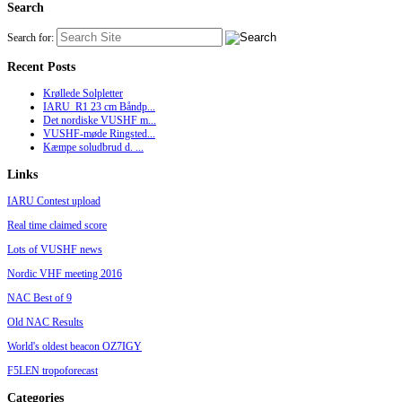
Search
Search for:
Recent Posts
Krøllede Solpletter
IARU_R1 23 cm Båndp...
Det nordiske VUSHF m...
VUSHF-møde Ringsted...
Kæmpe soludbrud d. ...
Links
IARU Contest upload
Real time claimed score
Lots of VUSHF news
Nordic VHF meeting 2016
NAC Best of 9
Old NAC Results
World's oldest beacon OZ7IGY
F5LEN tropoforecast
Categories