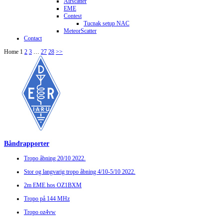
Airscatter
EME
Contest
Tucnak setup NAC
MeteorScatter
Contact
Home
1
2
3
…
27
28
>>
Båndrapporter
Tropo åbning 20/10 2022.
Stor og langvarig tropo åbning 4/10-5/10 2022.
2m EME hos OZ1BXM
Tropo på 144 MHz
Tropo oz4vw