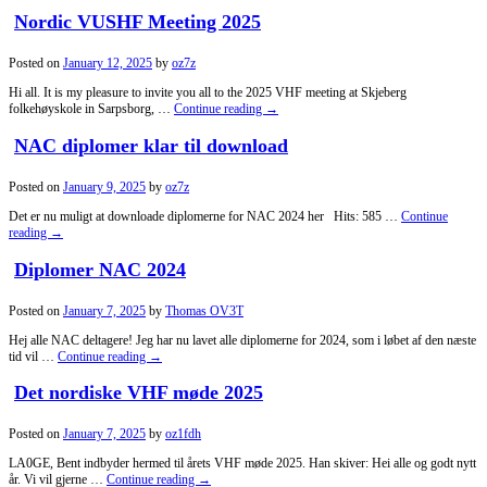
Nordic VUSHF Meeting 2025
Posted on
January 12, 2025
by
oz7z
Hi all. It is my pleasure to invite you all to the 2025 VHF meeting at Skjeberg
folkehøyskole in Sarpsborg, …
Continue reading
→
NAC diplomer klar til download
Posted on
January 9, 2025
by
oz7z
Det er nu muligt at downloade diplomerne for NAC 2024 her Hits: 585 …
Continue
reading
→
Diplomer NAC 2024
Posted on
January 7, 2025
by
Thomas OV3T
Hej alle NAC deltagere! Jeg har nu lavet alle diplomerne for 2024, som i løbet af den næste
tid vil …
Continue reading
→
Det nordiske VHF møde 2025
Posted on
January 7, 2025
by
oz1fdh
LA0GE, Bent indbyder hermed til årets VHF møde 2025. Han skiver: Hei alle og godt nytt
år. Vi vil gjerne …
Continue reading
→