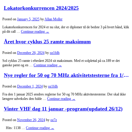
Lokatorkonkurrencen 2024/2025
Posted on
January 5, 2025
by
Allan Moller
Lokatorkonkurrencen for 2024 er nu slut, der er diplomer til de bedste 3 på hvert bånd, klik
på dit call …
Continue reading
→
Året hvor cyklus 25 ramte maksimum
Posted on
December 26, 2024
by
oz1fdh
Sol cyklus 25 ramte i efteråret 2024 sit maksimum. Med et solplettal på ca.189 er det
ganske pænt og en …
Continue reading
→
Nye regler for 50 og 70 MHz aktivitetstesterne fra 1/1 2025, og opdeling i digitale og analoge tester fra 2026
Posted on
December 1, 2024
by
oz1fdh
Fra den 1 januar 2025 ændres reglerne for 50 og 70 MHz aktivitestesterne. Der skal ikke
længere udveksles den fulde …
Continue reading
→
Vinter VHF dag 11 januar -program(updated 26/12)
Posted on
November 26, 2024
by
oz7z
Hits: 1138 …
Continue reading
→