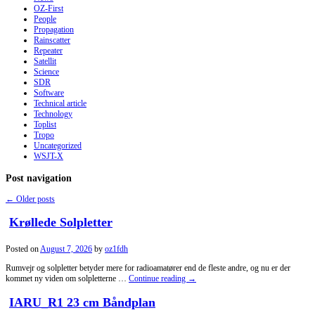
OZ-First
People
Propagation
Rainscatter
Repeater
Satellit
Science
SDR
Software
Technical article
Technology
Toplist
Tropo
Uncategorized
WSJT-X
Post navigation
←
Older posts
Krøllede Solpletter
Posted on
August 7, 2026
by
oz1fdh
Rumvejr og solpletter betyder mere for radioamatører end de fleste andre, og nu er der
kommet ny viden om solpletterne …
Continue reading
→
IARU_R1 23 cm Båndplan