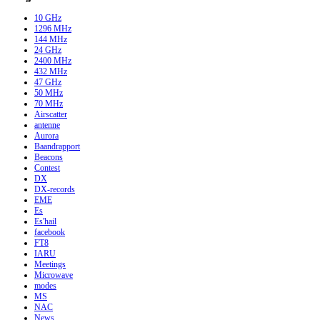
10 GHz
1296 MHz
144 MHz
24 GHz
2400 MHz
432 MHz
47 GHz
50 MHz
70 MHz
Airscatter
antenne
Aurora
Baandrapport
Beacons
Contest
DX
DX-records
EME
Es
Es'hail
facebook
FT8
IARU
Meetings
Microwave
modes
MS
NAC
News