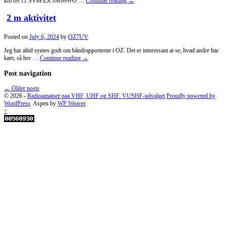
km 09:11 SV8PEX JM99WO …
Continue reading
→
2 m aktivitet
Posted on
July 6, 2024
by
OZ7UV
Jeg har altid syntes godt om båndrapporterne i OZ. Det er interessant at se, hvad andre har
kørt, så her …
Continue reading
→
Post navigation
←
Older posts
© 2026 -
Radioamatoer paa VHF, UHF og SHF. VUSHF-udvalget
Proudly powered by
WordPress
Aspen by
WP Weaver
↑