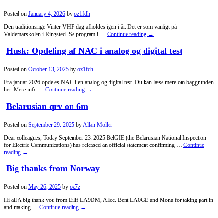
Posted on
January 4, 2026
by
oz1fdh
Den traditionsrige Vinter VHF dag afholdes igen i år. Det er som vanligt på
Valdemarskolen i Ringsted. Se program i …
Continue reading
→
Husk: Opdeling af NAC i analog og digital test
Posted on
October 13, 2025
by
oz1fdh
Fra januar 2026 opdeles NAC i en analog og digital test. Du kan læse mere om baggrunden
her. Mere info …
Continue reading
→
Belarusian qrv on 6m
Posted on
September 29, 2025
by
Allan Moller
Dear colleagues, Today September 23, 2025 BelGIE (the Belarusian National Inspection
for Electric Communications) has released an official statement confirming …
Continue
reading
→
Big thanks from Norway
Posted on
May 26, 2025
by
oz7z
Hi all A big thank you from Eilif LA9DM, Alice. Bent LA0GE and Mona for taking part in
and making …
Continue reading
→