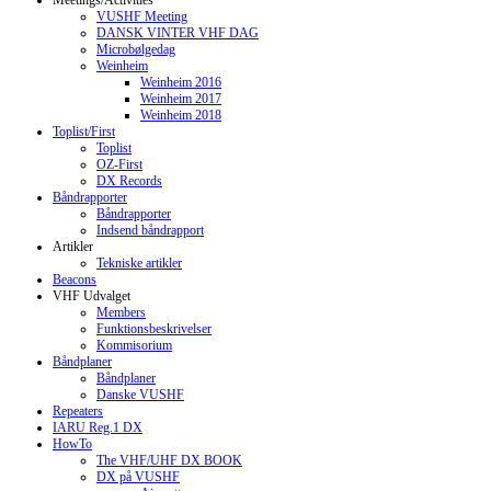
Meetings/Activities
VUSHF Meeting
DANSK VINTER VHF DAG
Microbølgedag
Weinheim
Weinheim 2016
Weinheim 2017
Weinheim 2018
Toplist/First
Toplist
OZ-First
DX Records
Båndrapporter
Båndrapporter
Indsend båndrapport
Artikler
Tekniske artikler
Beacons
VHF Udvalget
Members
Funktionsbeskrivelser
Kommisorium
Båndplaner
Båndplaner
Danske VUSHF
Repeaters
IARU Reg.1 DX
HowTo
The VHF/UHF DX BOOK
DX på VUSHF