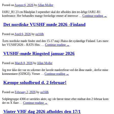
Posted on
August 6, 2026
by
Allan Moller
IARU_R1 23 cm Båndplan I september skal der afholdes den tre-årlige IARU-R1
konferance. Her behandles mange forskelige emner af interesse …
Continue reading
→
Det nordiske VUSHF møde 2026 -Finland
Posted on
April 6, 2026
by
oz1fdh
Årets nordiske møde finder sted den 15-17 maj i Raiso det sydøstlige Finland. Læs mere
her VUSHF2026 – RATS Hits: …
Continue reading
→
VUSHF-møde Ringsted januar 2026
Posted on
March 8, 2026
by
Allan Moller
Jeg tror ikke der var en sekretær der lavede mødereferat ved det åbne møde , derfor mine
kommentarer (OZ9GE). Verner …
Continue reading
→
Kæmpe soludbrud d. 2 februar!
Posted on
February 2, 2026
by
oz1fdh
Solpletgruppe 4366 er særdeles aktiv, og i de første timer efter midnat den 2 februar kom
der en X flare …
Continue reading
→
Vinter VHF dag 2026 afholdes den 17/1