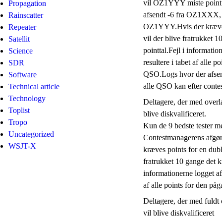
vil OZ1YYY miste point 
Propagation
afsendt -6 fra OZ1XXX, 
Rainscatter
OZ1YYY.Hvis der kræves
Repeater
vil der blive fratrukket 
Satellit
pointtal.Fejl i informatio
Science
resultere i tabet af alle 
SDR
QSO.Logs hvor der afsen
Software
alle QSO kan efter conte
Technical article
Technology
Deltagere, der med overlæ
Toplist
blive diskvalificeret.
Tropo
Kun de 9 bedste tester me
Uncategorized
Contestmanagerens afgør
WSJT-X
kræves points for en dub
fratrukket 10 gange det k
informationerne logget af 
af alle points for den p
Deltagere, der med fuldt 
vil blive diskvalificeret