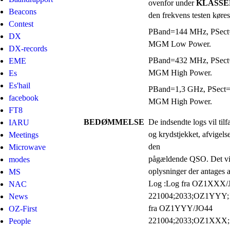
ovenfor under
KLASSE
Beacons
den frekvens testen køre
Contest
PBand=144 MHz, PSec
DX
MGM Low Power.
DX-records
PBand=432 MHz, PSe
EME
MGM High Power.
Es
Es'hail
PBand=1,3 GHz, PSec
facebook
MGM High Power.
FT8
BEDØMMELSE
De indsendte logs vil tilf
IARU
og krydstjekket, afvigelse
Meetings
den
Microwave
pågældende QSO. Det vil
modes
oplysninger der antages 
MS
Log :Log fra OZ1XXX/
NAC
221004;2033;OZ1YYY;1;-
News
fra OZ1YYY/JO44
OZ-First
221004;2033;OZ1XXX;1;
People