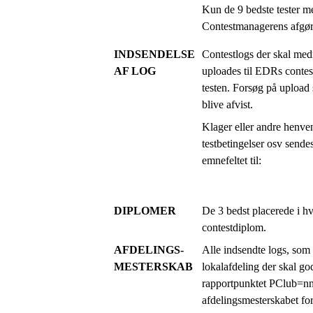
Kun de 9 bedste tester me
Contestmanagerens afgøre
INDSENDELSE
Contestlogs der skal medr
AF LOG
uploades til EDRs contes
testen. Forsøg på upload 
blive afvist.
Klager eller andre henve
testbetingelser osv send
emnefeltet til:
DIPLOMER
De 3 bedst placerede i hv
contestdiplom.
AFDELINGS-
Alle indsendte logs, som
MESTERSKAB
lokalafdeling der skal go
rapportpunktet PClub=nnn
afdelingsmesterskabet fo