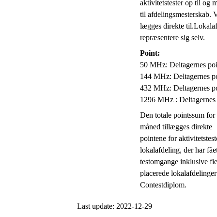
aktivitetstester op til og
til afdelingsmesterskab.
lægges direkte til.Lokala
repræsentere sig selv.
Point:
50 MHz: Deltagernes po
144 MHz: Deltagernes p
432 MHz: Deltagernes p
1296 MHz : Deltagernes 
Den totale pointssum fo
måned tillægges direkte
pointene for aktivitetstes
lokalafdeling, der har fået
testomgange inklusive fi
placerede lokalafdelinger
Contestdiplom.
Last update: 2022-12-29