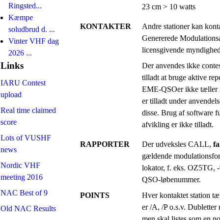
Ringsted...
23 cm > 10 watts
Kæmpe
KONTAKTER
Andre stationer kan ko
soludbrud d. ...
Genererede Modulationsar
Vinter VHF dag
licensgivende myndighed
2026 ...
Links
Der anvendes ikke conte
tilladt at bruge aktive rep
IARU Contest
EME-QSOer ikke tæller m
upload
er tilladt under anvendel
Real time claimed
disse. Brug af software 
score
afvikling er ikke tilladt.
Lots of VUSHF
RAPPORTER
Der udveksles CALL,
f
news
gældende modulationsfo
Nordic VHF
lokator, f. eks. OZ5TG, 
meeting 2016
QSO-løbenummer.
NAC Best of 9
POINTS
Hver kontaktet station t
er /A, /P o.s.v. Dubletter
Old NAC Results
men skal listes som en