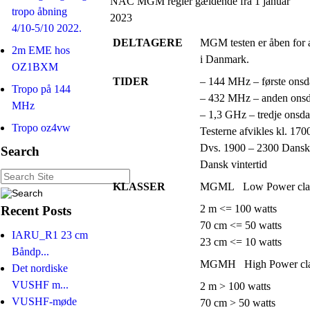
NAC MGM regler gældende fra 1 januar
tropo åbning
2023
4/10-5/10 2022.
DELTAGERE
MGM testen er åben for a
2m EME hos
i Danmark.
OZ1BXM
TIDER
– 144 MHz – første onsd
Tropo på 144
– 432 MHz – anden onsd
MHz
– 1,3 GHz – tredje onsd
Tropo oz4vw
Testerne afvikles kl. 1
Dvs. 1900 – 2300 Dansk
Search
Dansk vintertid
KLASSER
MGML
Low Power cl
2 m <= 100 watts
Recent Posts
70 cm <= 50 watts
IARU_R1 23 cm
23 cm <= 10 watts
Båndp...
MGMH High Power cl
Det nordiske
VUSHF m...
2 m > 100 watts
VUSHF-møde
70 cm > 50 watts