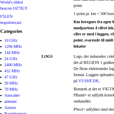
World's oldest
point.
beacon OZ7IGY
1 point pr. km + 500 bo
F5LEN
Km beregnes fra egen 6 c
tropoforecast
modpartens 4 cifret lokat
Categories
cifre er med i loggen, v
point, svarende til midt
10 GHz
lokator
1296 MHz
144 MHz
LOGS
Logs, der indsendes i el
24 GHz
det af REGION 1 godke
2400 MHz
De fleste elektroniske lo
432 MHz
format. Loggen uploades
47 GHz
på
VUSHF.DK
.
50 MHz
Bemærk at det er VIGTIG
70 MHz
PBand= er udfyldt korrekt
Airscatter
omhandler.
antenne
Aurora
PSect= udfyldes med den
Baandrapport