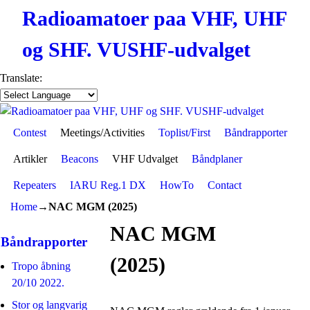
Radioamatoer paa VHF, UHF
og SHF. VUSHF-udvalget
Translate:
Contest
Skip to primary content
Skip to secondary content
Meetings/Activities
Toplist/First
Båndrapporter
Artikler
Beacons
VHF Udvalget
Båndplaner
Repeaters
IARU Reg.1 DX
HowTo
Contact
Home
→
NAC MGM (2025)
NAC MGM
Båndrapporter
(2025)
Tropo åbning
20/10 2022.
Stor og langvarig