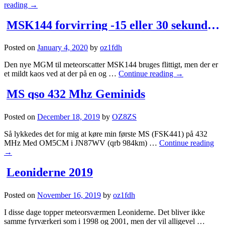
reading
→
MSK144 forvirring -15 eller 30 sekunder?
Posted on
January 4, 2020
by
oz1fdh
Den nye MGM til meteorscatter MSK144 bruges flittigt, men der er
et mildt kaos ved at der på en og …
Continue reading
→
MS qso 432 Mhz Geminids
Posted on
December 18, 2019
by
OZ8ZS
Så lykkedes det for mig at køre min første MS (FSK441) på 432
MHz Med OM5CM i JN87WV (qrb 984km) …
Continue reading
→
Leoniderne 2019
Posted on
November 16, 2019
by
oz1fdh
I disse dage topper meteorsværmen Leoniderne. Det bliver ikke
samme fyrværkeri som i 1998 og 2001, men der vil alligevel …