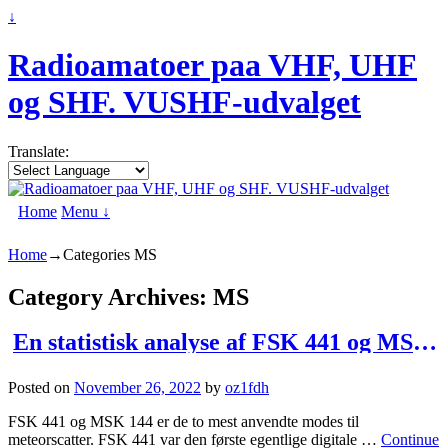
↓
Radioamatoer paa VHF, UHF
og SHF. VUSHF-udvalget
Translate:
Home
Menu ↓
Home
→Categories
MS
Category Archives:
MS
En statistisk analyse af FSK 441 og MSK 144 -hvad giver størst chance for QSO?
Posted on
November 26, 2022
by
oz1fdh
FSK 441 og MSK 144 er de to mest anvendte modes til
meteorscatter. FSK 441 var den første egentlige digitale …
Continue