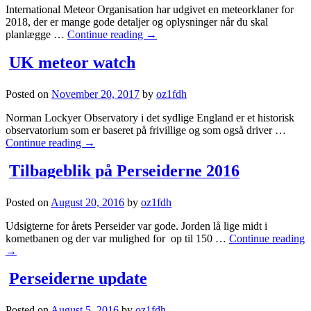
International Meteor Organisation har udgivet en meteorklaner for
2018, der er mange gode detaljer og oplysninger når du skal
planlægge …
Continue reading
→
UK meteor watch
Posted on
November 20, 2017
by
oz1fdh
Norman Lockyer Observatory i det sydlige England er et historisk
observatorium som er baseret på frivillige og som også driver …
Continue reading
→
Tilbageblik på Perseiderne 2016
Posted on
August 20, 2016
by
oz1fdh
Udsigterne for årets Perseider var gode. Jorden lå lige midt i
kometbanen og der var mulighed for op til 150 …
Continue reading
→
Perseiderne update
Posted on
August 5, 2016
by
oz1fdh