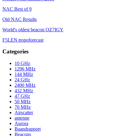
NAC Best of 9
Old NAC Results
World's oldest beacon OZ7IGY
F5LEN tropoforecast
Categories
10 GHz
1296 MHz
144 MHz
24 GHz
2400 MHz
432 MHz
47 GHz
50 MHz
70 MHz
Airscatter
antenne
Aurora
Baandrapport
Beacons