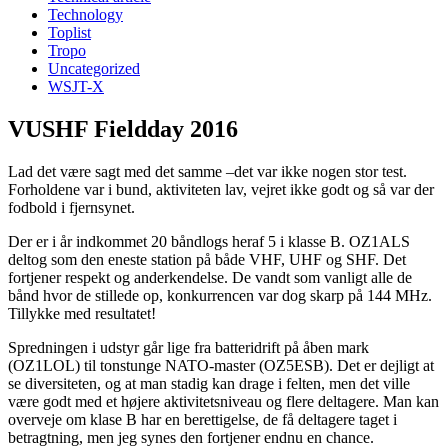
Technology
Toplist
Tropo
Uncategorized
WSJT-X
VUSHF Fieldday 2016
Lad det være sagt med det samme –det var ikke nogen stor test.
Forholdene var i bund, aktiviteten lav, vejret ikke godt og så var der
fodbold i fjernsynet.
Der er i år indkommet 20 båndlogs heraf 5 i klasse B. OZ1ALS
deltog som den eneste station på både VHF, UHF og SHF. Det
fortjener respekt og anderkendelse. De vandt som vanligt alle de
bånd hvor de stillede op, konkurrencen var dog skarp på 144 MHz.
Tillykke med resultatet!
Spredningen i udstyr går lige fra batteridrift på åben mark
(OZ1LOL) til tonstunge NATO-master (OZ5ESB). Det er dejligt at
se diversiteten, og at man stadig kan drage i felten, men det ville
være godt med et højere aktivitetsniveau og flere deltagere. Man kan
overveje om klase B har en berettigelse, de få deltagere taget i
betragtning, men jeg synes den fortjener endnu en chance.