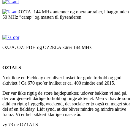
OZ7A. 144 MHz antenner og operatørtrailer, i baggrunden
50 MHz ”camp” og masten til flysenderen.
OZ7A. OZ1FDH og OZ2ELA kører 144 MHz
OZ1ALS
Nok ikke en Fieldday der bliver husket for gode forhold og god
aktivitet ! Ca 670 qso’er hvilket er ca. 400 mindre end 2015.
Der var ikke rigtig de store højdepunkter, udover bakken vi sad på,
der var generelt dårlige forhold og ringe aktivitet. Men vi havde som
altid en rigtig hyggelig weekend, det sociale er jo også en meget stor
del af en fieldday. Lidt synd, at der bliver mindre og mindre aktive
fra oz. Vi er helt sikkert klar igen næste år.
vy 73 de OZ1ALS