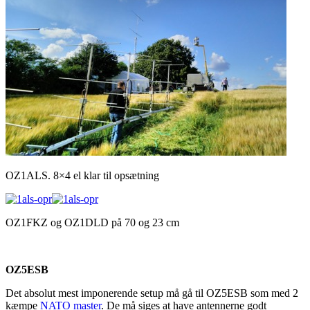
OZ1ALS. 8×4 el klar til opsætning
OZ1FKZ og OZ1DLD på 70 og 23 cm
OZ5ESB
Det absolut mest imponerende setup må gå til OZ5ESB som med 2
kæmpe
NATO master
. De må siges at have antennerne godt