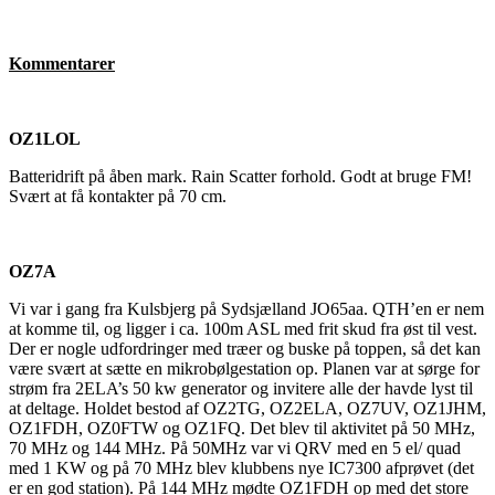
Kommentarer
OZ1LOL
Batteridrift på åben mark. Rain Scatter forhold. Godt at bruge FM!
Svært at få kontakter på 70 cm.
OZ7A
Vi var i gang fra Kulsbjerg på Sydsjælland JO65aa. QTH’en er nem
at komme til, og ligger i ca. 100m ASL med frit skud fra øst til vest.
Der er nogle udfordringer med træer og buske på toppen, så det kan
være svært at sætte en mikrobølgestation op. Planen var at sørge for
strøm fra 2ELA’s 50 kw generator og invitere alle der havde lyst til
at deltage. Holdet bestod af OZ2TG, OZ2ELA, OZ7UV, OZ1JHM,
OZ1FDH, OZ0FTW og OZ1FQ. Det blev til aktivitet på 50 MHz,
70 MHz og 144 MHz. På 50MHz var vi QRV med en 5 el/ quad
med 1 KW og på 70 MHz blev klubbens nye IC7300 afprøvet (det
er en god station). På 144 MHz mødte OZ1FDH op med det store