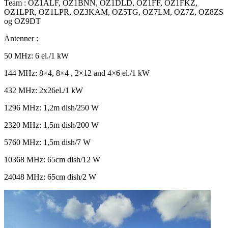
Team : OZ1ALF, OZ1BNN, OZ1DLD, OZ1FF, OZ1FKZ,
OZ1LPR, OZ1LPR, OZ3KAM, OZ5TG, OZ7LM, OZ7Z, OZ8ZS
og OZ9DT
Antenner :
50 MHz: 6 el./1 kW
144 MHz: 8×4, 8×4 , 2×12 and 4×6 el./1 kW
432 MHz: 2x26el./1 kW
1296 MHz: 1,2m dish/250 W
2320 MHz: 1,5m dish/200 W
5760 MHz: 1,5m dish/7 W
10368 MHz: 65cm dish/12 W
24048 MHz: 65cm dish/2 W