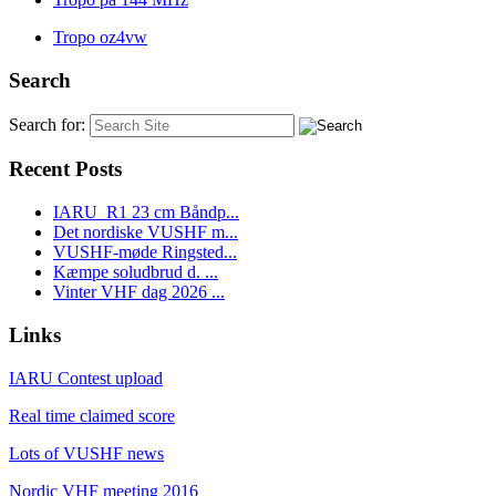
Tropo oz4vw
Search
Search for:
Recent Posts
IARU_R1 23 cm Båndp...
Det nordiske VUSHF m...
VUSHF-møde Ringsted...
Kæmpe soludbrud d. ...
Vinter VHF dag 2026 ...
Links
IARU Contest upload
Real time claimed score
Lots of VUSHF news
Nordic VHF meeting 2016