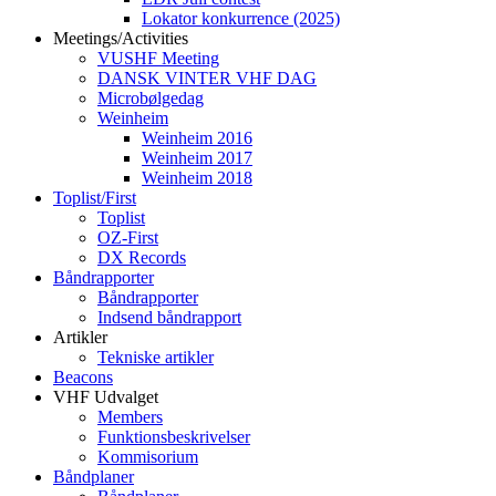
Lokator konkurrence (2025)
Meetings/Activities
VUSHF Meeting
DANSK VINTER VHF DAG
Microbølgedag
Weinheim
Weinheim 2016
Weinheim 2017
Weinheim 2018
Toplist/First
Toplist
OZ-First
DX Records
Båndrapporter
Båndrapporter
Indsend båndrapport
Artikler
Tekniske artikler
Beacons
VHF Udvalget
Members
Funktionsbeskrivelser
Kommisorium
Båndplaner