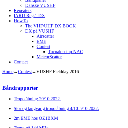
Båndplaner
Danske VUSHF
Repeaters
IARU Reg.1 DX
HowTo
The VHF/UHF DX BOOK
DX på VUSHF
Airscatter
EME
Contest
Tucnak setup NAC
MeteorScatter
Contact
Home
→
Contest
→
VUSHF Fieldday 2016
Båndrapporter
Tropo åbning 20/10 2022.
Stor og langvarig tropo åbning 4/10-5/10 2022.
2m EME hos OZ1BXM
Tropo på 144 MHz