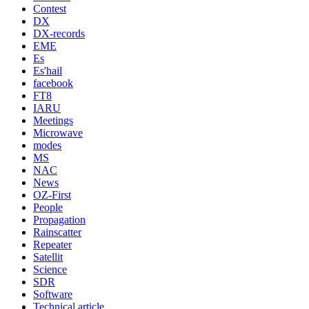
Contest
DX
DX-records
EME
Es
Es'hail
facebook
FT8
IARU
Meetings
Microwave
modes
MS
NAC
News
OZ-First
People
Propagation
Rainscatter
Repeater
Satellit
Science
SDR
Software
Technical article