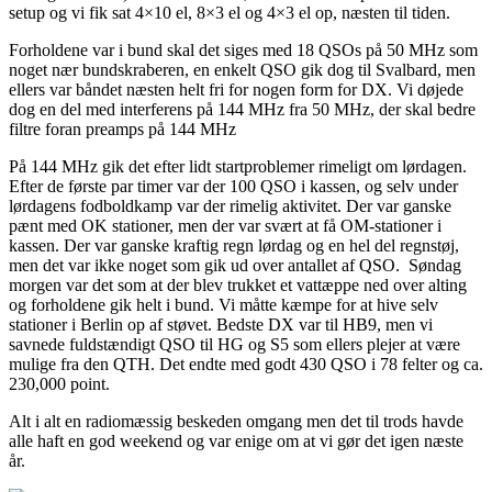
setup og vi fik sat 4×10 el, 8×3 el og 4×3 el op, næsten til tiden.
Forholdene var i bund skal det siges med 18 QSOs på 50 MHz som
noget nær bundskraberen, en enkelt QSO gik dog til Svalbard, men
ellers var båndet næsten helt fri for nogen form for DX. Vi døjede
dog en del med interferens på 144 MHz fra 50 MHz, der skal bedre
filtre foran preamps på 144 MHz
På 144 MHz gik det efter lidt startproblemer rimeligt om lørdagen.
Efter de første par timer var der 100 QSO i kassen, og selv under
lørdagens fodboldkamp var der rimelig aktivitet. Der var ganske
pænt med OK stationer, men der var svært at få OM-stationer i
kassen. Der var ganske kraftig regn lørdag og en hel del regnstøj,
men det var ikke noget som gik ud over antallet af QSO. Søndag
morgen var det som at der blev trukket et vattæppe ned over alting
og forholdene gik helt i bund. Vi måtte kæmpe for at hive selv
stationer i Berlin op af støvet. Bedste DX var til HB9, men vi
savnede fuldstændigt QSO til HG og S5 som ellers plejer at være
mulige fra den QTH. Det endte med godt 430 QSO i 78 felter og ca.
230,000 point.
Alt i alt en radiomæssig beskeden omgang men det til trods havde
alle haft en god weekend og var enige om at vi gør det igen næste
år.