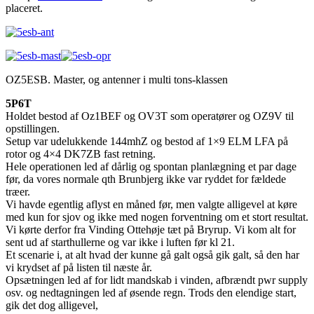
placeret.
OZ5ESB. Master, og antenner i multi tons-klassen
5P6T
Holdet bestod af Oz1BEF og OV3T som operatører og OZ9V til
opstillingen.
Setup var udelukkende 144mhZ og bestod af 1×9 ELM LFA på
rotor og 4×4 DK7ZB fast retning.
Hele operationen led af dårlig og spontan planlægning et par dage
før, da vores normale qth Brunbjerg ikke var ryddet for fældede
træer.
Vi havde egentlig aflyst en måned før, men valgte alligevel at køre
med kun for sjov og ikke med nogen forventning om et stort resultat.
Vi kørte derfor fra Vinding Ottehøje tæt på Bryrup. Vi kom alt for
sent ud af starthullerne og var ikke i luften før kl 21.
Et scenarie i, at alt hvad der kunne gå galt også gik galt, så den har
vi krydset af på listen til næste år.
Opsætningen led af for lidt mandskab i vinden, afbrændt pwr supply
osv. og nedtagningen led af øsende regn. Trods den elendige start,
gik det dog alligevel,