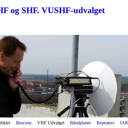
HF og SHF. VUSHF-udvalget
tikler
Beacons
VHF Udvalget
Båndplaner
Repeaters
IAR