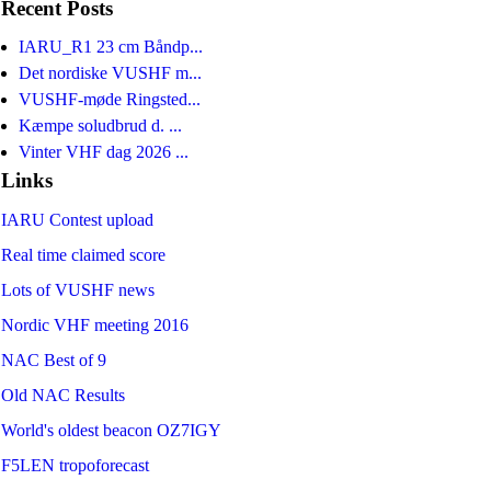
Recent Posts
IARU_R1 23 cm Båndp...
Det nordiske VUSHF m...
VUSHF-møde Ringsted...
Kæmpe soludbrud d. ...
Vinter VHF dag 2026 ...
Links
IARU Contest upload
Real time claimed score
Lots of VUSHF news
Nordic VHF meeting 2016
NAC Best of 9
Old NAC Results
World's oldest beacon OZ7IGY
F5LEN tropoforecast