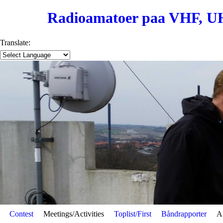
Radioamatoer paa VHF, U
Translate:
Contest
Skip to primary content
Skip to secondary content
Meetings/Activities
Toplist/First
Båndrapporter
Ar