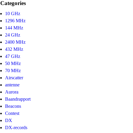
Categories
10 GHz
1296 MHz
144 MHz
24 GHz
2400 MHz
432 MHz
47 GHz
50 MHz
70 MHz
Airscatter
antenne
Aurora
Baandrapport
Beacons
Contest
DX
DX-records