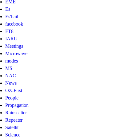
EME
Es
Es'hail
facebook
FT8
IARU
Meetings
Microwave
modes
MS
NAC
News
OZ-First
People
Propagation
Rainscatter
Repeater
Satellit
Science