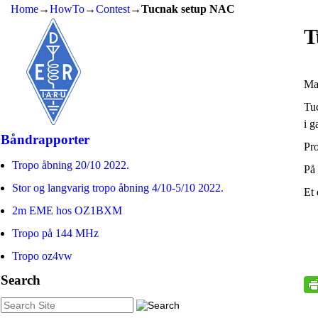
Home
→
HowTo
→
Contest
→
Tucnak setup NAC
T
Ma
Tuc
i g
Båndrapporter
Pro
Tropo åbning 20/10 2022.
På 
Stor og langvarig tropo åbning 4/10-5/10 2022.
Et
2m EME hos OZ1BXM
Tropo på 144 MHz
Tropo oz4vw
Search