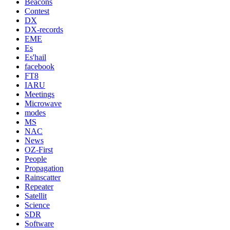
Beacons
Contest
DX
DX-records
EME
Es
Es'hail
facebook
FT8
IARU
Meetings
Microwave
modes
MS
NAC
News
OZ-First
People
Propagation
Rainscatter
Repeater
Satellit
Science
SDR
Software