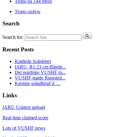
Tropo på 144 MHz
Tropo oz4vw
Search
Search for:
Recent Posts
Krøllede Solpletter
IARU_R1 23 cm Båndp...
Det nordiske VUSHF m...
VUSHF-møde Ringsted...
Kæmpe soludbrud d. ...
Links
IARU Contest upload
Real time claimed score
Lots of VUSHF news