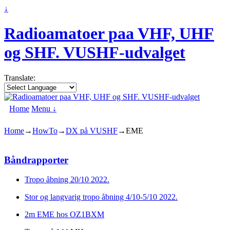
↓
Radioamatoer paa VHF, UHF
og SHF. VUSHF-udvalget
Translate:
Home
Menu ↓
Home
→
HowTo
→
DX på VUSHF
→
EME
Båndrapporter
Tropo åbning 20/10 2022.
Stor og langvarig tropo åbning 4/10-5/10 2022.
2m EME hos OZ1BXM