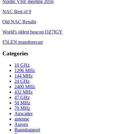
Nordic VHF meeting 2016
NAC Best of 9
Old NAC Results
World's oldest beacon OZ7IGY
F5LEN tropoforecast
Categories
10 GHz
1296 MHz
144 MHz
24 GHz
2400 MHz
432 MHz
47 GHz
50 MHz
70 MHz
Airscatter
antenne
Aurora
Baandrapport