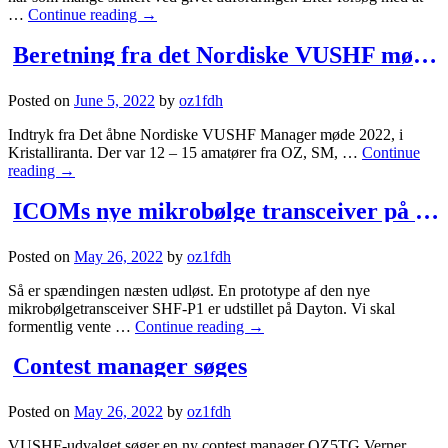
…
Continue reading
→
Beretning fra det Nordiske VUSHF møde 2022
Posted on
June 5, 2022
by
oz1fdh
Indtryk fra Det åbne Nordiske VUSHF Manager møde 2022, i
Kristalliranta. Der var 12 – 15 amatører fra OZ, SM, …
Continue
reading
→
ICOMs nye mikrobølge transceiver på Dayton
Posted on
May 26, 2022
by
oz1fdh
Så er spændingen næsten udløst. En prototype af den nye
mikrobølgetransceiver SHF-P1 er udstillet på Dayton. Vi skal
formentlig vente …
Continue reading
→
Contest manager søges
Posted on
May 26, 2022
by
oz1fdh
VUSHF-udvalget søger en ny contest manager OZ5TG Verner