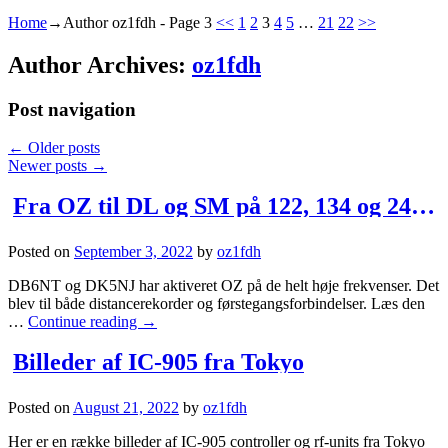
Home
→Author
oz1fdh
- Page 3
<<
1
2
3
4
5
…
21
22
>>
Author Archives:
oz1fdh
Post navigation
←
Older posts
Newer posts
→
Fra OZ til DL og SM på 122, 134 og 241 GHz samt 660 nm
Posted on
September 3, 2022
by
oz1fdh
DB6NT og DK5NJ har aktiveret OZ på de helt høje frekvenser. Det
blev til både distancerekorder og førstegangsforbindelser. Læs den
…
Continue reading
→
Billeder af IC-905 fra Tokyo
Posted on
August 21, 2022
by
oz1fdh
Her er en række billeder af IC-905 controller og rf-units fra Tokyo