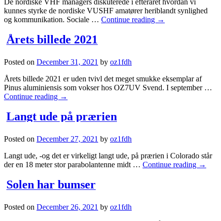
De nordiske VHF managers diskuterede i efteråret hvordan vi
kunnes styrke de nordiske VUSHF amatører heriblandt synlighed
og kommunikation. Sociale …
Continue reading
→
Årets billede 2021
Posted on
December 31, 2021
by
oz1fdh
Årets billede 2021 er uden tvivl det meget smukke eksemplar af
Pinus aluminiensis som vokser hos OZ7UV Svend. I september …
Continue reading
→
Langt ude på prærien
Posted on
December 27, 2021
by
oz1fdh
Langt ude, -og det er virkeligt langt ude, på prærien i Colorado står
der en 18 meter stor parabolantenne midt …
Continue reading
→
Solen har bumser
Posted on
December 26, 2021
by
oz1fdh