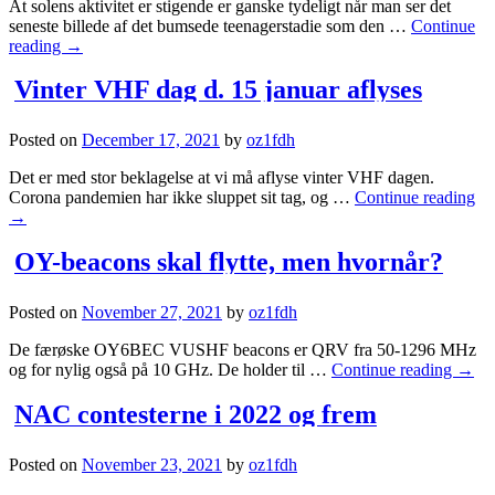
At solens aktivitet er stigende er ganske tydeligt når man ser det
seneste billede af det bumsede teenagerstadie som den …
Continue
reading
→
Vinter VHF dag d. 15 januar aflyses
Posted on
December 17, 2021
by
oz1fdh
Det er med stor beklagelse at vi må aflyse vinter VHF dagen.
Corona pandemien har ikke sluppet sit tag, og …
Continue reading
→
OY-beacons skal flytte, men hvornår?
Posted on
November 27, 2021
by
oz1fdh
De færøske OY6BEC VUSHF beacons er QRV fra 50-1296 MHz
og for nylig også på 10 GHz. De holder til …
Continue reading
→
NAC contesterne i 2022 og frem
Posted on
November 23, 2021
by
oz1fdh