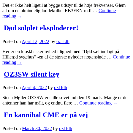
Det er ikke helt ligetil at bygge udstyr til de høje frekvenser. Glem
alt om en almindelig loddekolbe. EB3FRN m.fl …
Continue
reading
→
Død solplet eksploderer!
Posted on
April 12, 2022
by
oz1fdh
Her er en kioskbasker nyhed i lighed med “Død sæl indlagt på
Hillerød sygehus” -en af de største nyheder nogensinde …
Continue
reading
→
OZ3SW silent key
Posted on
April 4, 2022
by
oz1fdh
Steen Møller OZ3SW er stille sovet ind den 19 marts. Mange er de
antenner han har målt, og endnu flere …
Continue reading
→
En kannibal CME er på vej
Posted on
March 30, 2022
by
oz1fdh