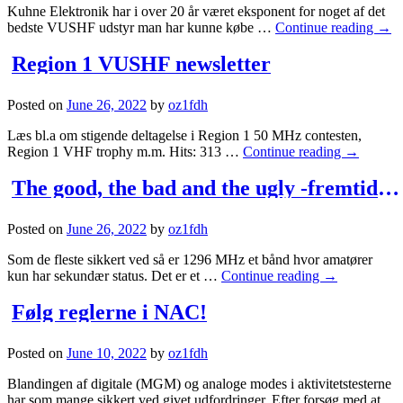
Kuhne Elektronik har i over 20 år været eksponent for noget af det
bedste VUSHF udstyr man har kunne købe …
Continue reading
→
Region 1 VUSHF newsletter
Posted on
June 26, 2022
by
oz1fdh
Læs bl.a om stigende deltagelse i Region 1 50 MHz contesten,
Region 1 VHF trophy m.m. Hits: 313 …
Continue reading
→
The good, the bad and the ugly -fremtiden for 1296 MHz
Posted on
June 26, 2022
by
oz1fdh
Som de fleste sikkert ved så er 1296 MHz et bånd hvor amatører
kun har sekundær status. Det er et …
Continue reading
→
Følg reglerne i NAC!
Posted on
June 10, 2022
by
oz1fdh
Blandingen af digitale (MGM) og analoge modes i aktivitetstesterne
har som mange sikkert ved givet udfordringer. Efter forsøg med at