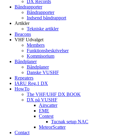
DX Records
Båndrapporter
Båndrapporter
Indsend båndrapport
Artikler
Tekniske artikler
Beacons
VHF Udvalget
Members
Funktionsbeskrivelser
Kommisorium
Båndplaner
Båndplaner
Danske VUSHF
Repeaters
IARU Reg.1 DX
HowTo
The VHF/UHF DX BOOK
DX på VUSHF
Airscatter
EME
Contest
Tucnak setup NAC
MeteorScatter
Contact