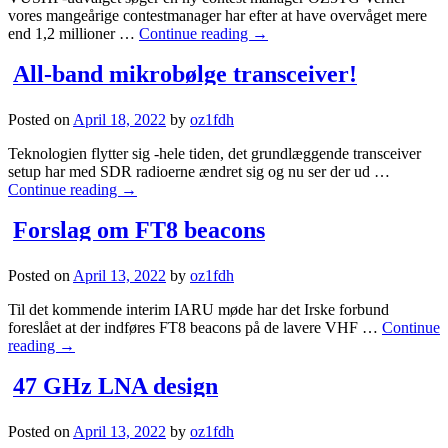
vores mangeårige contestmanager har efter at have overvåget mere
end 1,2 millioner …
Continue reading
→
All-band mikrobølge transceiver!
Posted on
April 18, 2022
by
oz1fdh
Teknologien flytter sig -hele tiden, det grundlæggende transceiver
setup har med SDR radioerne ændret sig og nu ser der ud …
Continue reading
→
Forslag om FT8 beacons
Posted on
April 13, 2022
by
oz1fdh
Til det kommende interim IARU møde har det Irske forbund
foreslået at der indføres FT8 beacons på de lavere VHF …
Continue
reading
→
47 GHz LNA design
Posted on
April 13, 2022
by
oz1fdh