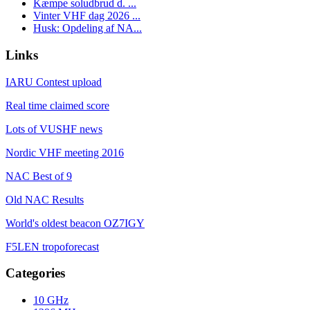
Kæmpe soludbrud d. ...
Vinter VHF dag 2026 ...
Husk: Opdeling af NA...
Links
IARU Contest upload
Real time claimed score
Lots of VUSHF news
Nordic VHF meeting 2016
NAC Best of 9
Old NAC Results
World's oldest beacon OZ7IGY
F5LEN tropoforecast
Categories
10 GHz