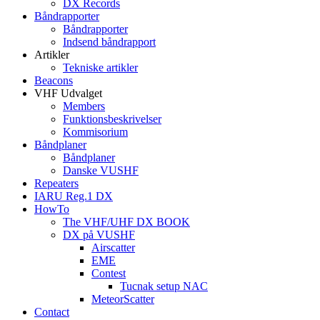
DX Records
Båndrapporter
Båndrapporter
Indsend båndrapport
Artikler
Tekniske artikler
Beacons
VHF Udvalget
Members
Funktionsbeskrivelser
Kommisorium
Båndplaner
Båndplaner
Danske VUSHF
Repeaters
IARU Reg.1 DX
HowTo
The VHF/UHF DX BOOK
DX på VUSHF
Airscatter
EME
Contest
Tucnak setup NAC
MeteorScatter
Contact