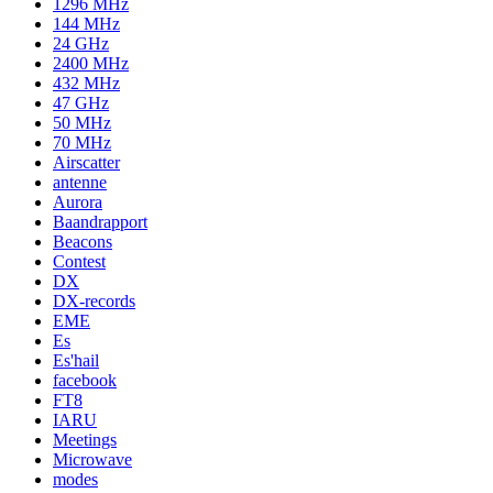
1296 MHz
144 MHz
24 GHz
2400 MHz
432 MHz
47 GHz
50 MHz
70 MHz
Airscatter
antenne
Aurora
Baandrapport
Beacons
Contest
DX
DX-records
EME
Es
Es'hail
facebook
FT8
IARU
Meetings
Microwave
modes