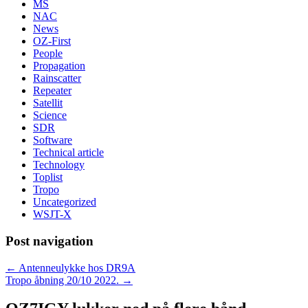
MS
NAC
News
OZ-First
People
Propagation
Rainscatter
Repeater
Satellit
Science
SDR
Software
Technical article
Technology
Toplist
Tropo
Uncategorized
WSJT-X
Post navigation
←
Antenneulykke hos DR9A
Tropo åbning 20/10 2022.
→