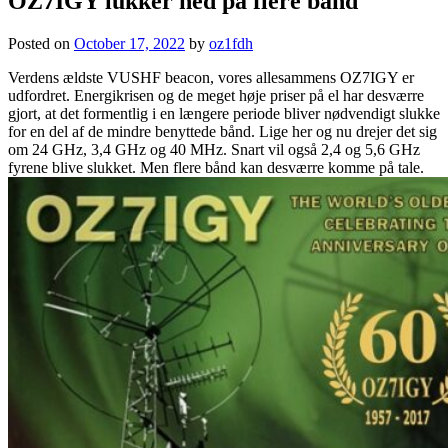
OZ7IGY lukker ned på flere bånd
Posted on
October 17, 2022
by
oz1fdh
Verdens ældste VUSHF beacon, vores allesammens OZ7IGY er
udfordret. Energikrisen og de meget høje priser på el har desværre
gjort, at det formentlig i en længere periode bliver nødvendigt slukke
for en del af de mindre benyttede bånd. Lige her og nu drejer det sig
om 24 GHz, 3,4 GHz og 40 MHz. Snart vil også 2,4 og 5,6 GHz
fyrene blive slukket. Men flere bånd kan desværre komme på tale.