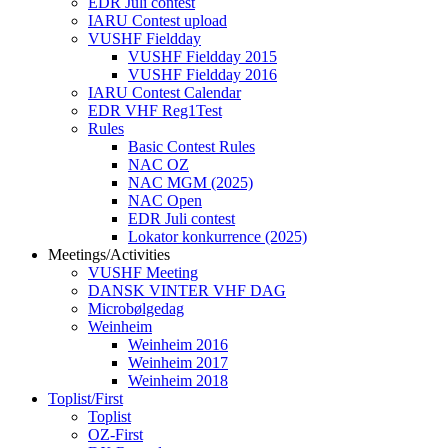
EDR Juli contest
IARU Contest upload
VUSHF Fieldday
VUSHF Fieldday 2015
VUSHF Fieldday 2016
IARU Contest Calendar
EDR VHF Reg1Test
Rules
Basic Contest Rules
NAC OZ
NAC MGM (2025)
NAC Open
EDR Juli contest
Lokator konkurrence (2025)
Meetings/Activities
VUSHF Meeting
DANSK VINTER VHF DAG
Microbølgedag
Weinheim
Weinheim 2016
Weinheim 2017
Weinheim 2018
Toplist/First
Toplist
OZ-First