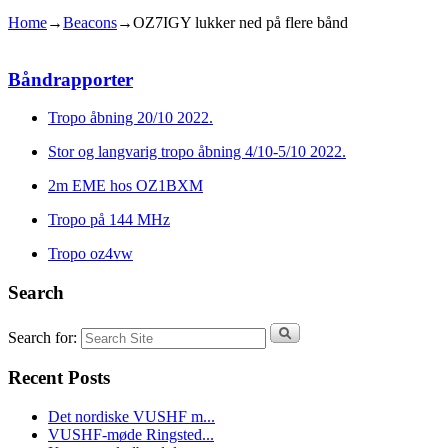
Home
→
Beacons
→
OZ7IGY lukker ned på flere bånd
Båndrapporter
Tropo åbning 20/10 2022.
Stor og langvarig tropo åbning 4/10-5/10 2022.
2m EME hos OZ1BXM
Tropo på 144 MHz
Tropo oz4vw
Search
Search for:
Recent Posts
Det nordiske VUSHF m...
VUSHF-møde Ringsted...