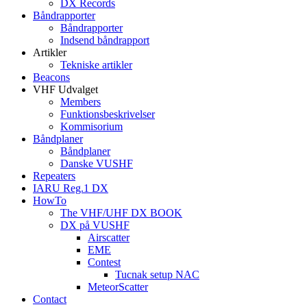
DX Records
Båndrapporter
Båndrapporter
Indsend båndrapport
Artikler
Tekniske artikler
Beacons
VHF Udvalget
Members
Funktionsbeskrivelser
Kommisorium
Båndplaner
Båndplaner
Danske VUSHF
Repeaters
IARU Reg.1 DX
HowTo
The VHF/UHF DX BOOK
DX på VUSHF
Airscatter
EME
Contest
Tucnak setup NAC
MeteorScatter
Contact