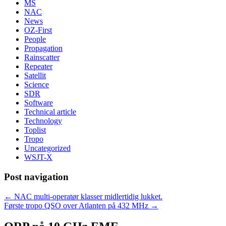
MS
NAC
News
OZ-First
People
Propagation
Rainscatter
Repeater
Satellit
Science
SDR
Software
Technical article
Technology
Toplist
Tropo
Uncategorized
WSJT-X
Post navigation
←
NAC multi-operatør klasser midlertidig lukket.
Første tropo QSO over Atlanten på 432 MHz
→