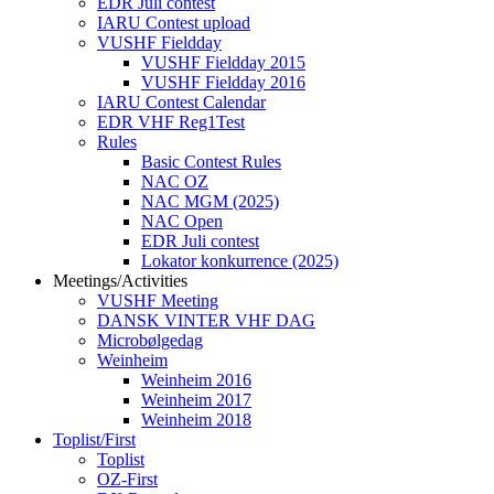
EDR Juli contest
IARU Contest upload
VUSHF Fieldday
VUSHF Fieldday 2015
VUSHF Fieldday 2016
IARU Contest Calendar
EDR VHF Reg1Test
Rules
Basic Contest Rules
NAC OZ
NAC MGM (2025)
NAC Open
EDR Juli contest
Lokator konkurrence (2025)
Meetings/Activities
VUSHF Meeting
DANSK VINTER VHF DAG
Microbølgedag
Weinheim
Weinheim 2016
Weinheim 2017
Weinheim 2018
Toplist/First
Toplist
OZ-First