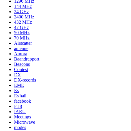
1296 MHz
144 MHz
24 GHz
2400 MHz
432 MHz
47 GHz
50 MHz
70 MHz
Airscatter
antenne
Aurora
Baandrapport
Beacons
Contest
DX
DX-records
EME
Es
Es'hail
facebook
FT8
IARU
Meetings
Microwave
modes