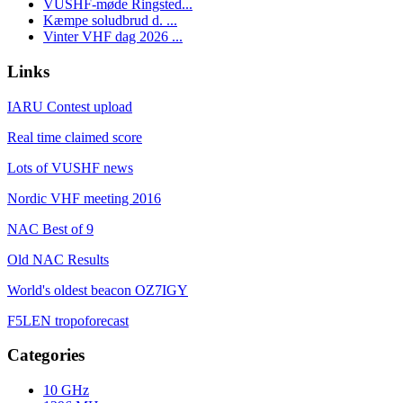
VUSHF-møde Ringsted...
Kæmpe soludbrud d. ...
Vinter VHF dag 2026 ...
Links
IARU Contest upload
Real time claimed score
Lots of VUSHF news
Nordic VHF meeting 2016
NAC Best of 9
Old NAC Results
World's oldest beacon OZ7IGY
F5LEN tropoforecast
Categories
10 GHz