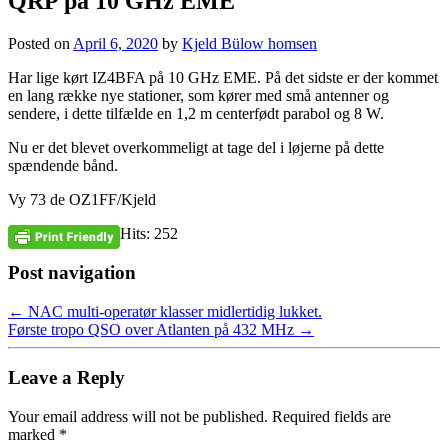
QRP på 10 GHz EME
Posted on
April 6, 2020
by
Kjeld Bülow homsen
Har lige kørt IZ4BFA på 10 GHz EME. På det sidste er der kommet
en lang række nye stationer, som kører med små antenner og
sendere, i dette tilfælde en 1,2 m centerfødt parabol og 8 W.
Nu er det blevet overkommeligt at tage del i løjerne på dette
spændende bånd.
Vy 73 de OZ1FF/Kjeld
Hits: 252
Post navigation
←
NAC multi-operatør klasser midlertidig lukket.
Første tropo QSO over Atlanten på 432 MHz
→
Leave a Reply
Your email address will not be published.
Required fields are
marked
*