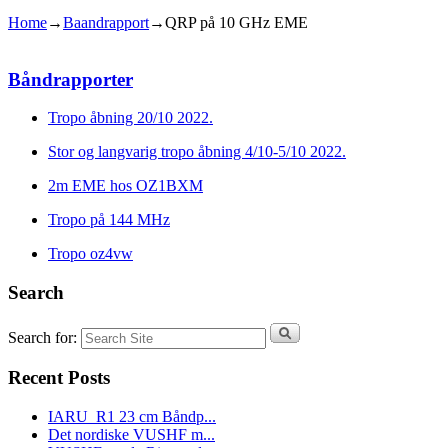
Home
→
Baandrapport
→
QRP på 10 GHz EME
Båndrapporter
Tropo åbning 20/10 2022.
Stor og langvarig tropo åbning 4/10-5/10 2022.
2m EME hos OZ1BXM
Tropo på 144 MHz
Tropo oz4vw
Search
Search for:
Recent Posts
IARU_R1 23 cm Båndp...
Det nordiske VUSHF m...