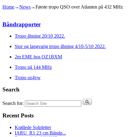
Home
→
News
→
Første tropo QSO over Atlanten på 432 MHz
Båndrapporter
Tropo åbning 20/10 2022.
Stor og langvarig tropo åbning 4/10-5/10 2022.
2m EME hos OZ1BXM
Tropo på 144 MHz
Tropo oz4vw
Search
Search for:
Recent Posts
Krøllede Solpletter
IARU_R1 23 cm Båndp...