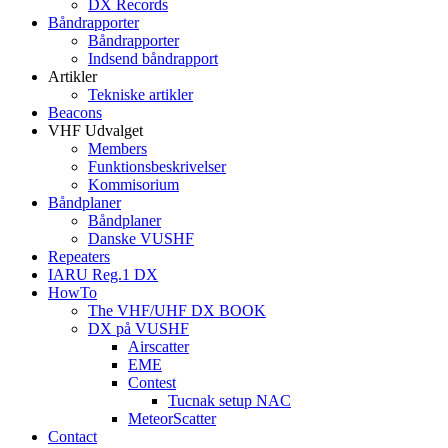
DX Records
Båndrapporter
Båndrapporter
Indsend båndrapport
Artikler
Tekniske artikler
Beacons
VHF Udvalget
Members
Funktionsbeskrivelser
Kommisorium
Båndplaner
Båndplaner
Danske VUSHF
Repeaters
IARU Reg.1 DX
HowTo
The VHF/UHF DX BOOK
DX på VUSHF
Airscatter
EME
Contest
Tucnak setup NAC
MeteorScatter
Contact