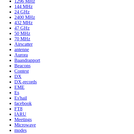
1296 MHz
144 MHz
24 GHz
2400 MHz
432 MHz
47 GHz
50 MHz
70 MHz
Airscatter
antenne
Aurora
Baandrapport
Beacons
Contest
DX
DX-records
EME
Es
Es'hail
facebook
FT8
IARU
Meetings
Microwave
modes