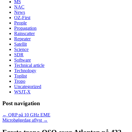
MS
NAC
News
OZ-First
People
Propagation
Rainscatter
Repeater
Satellit
Science
SDR
Software
Technical article
Technology
Toplist
Tropo
Uncategorized
WSJT-X
Post navigation
←
QRP på 10 GHz EME
Microbølgedag aflyst
→