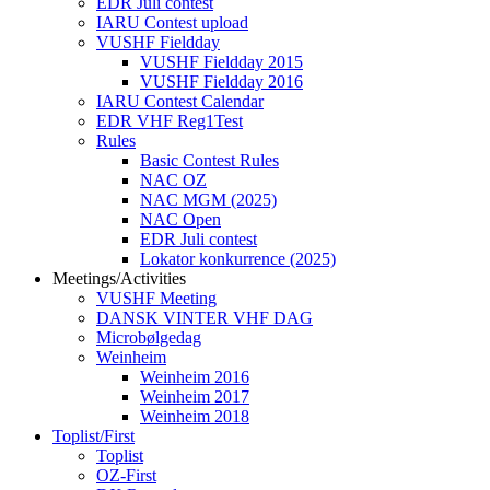
EDR Juli contest
IARU Contest upload
VUSHF Fieldday
VUSHF Fieldday 2015
VUSHF Fieldday 2016
IARU Contest Calendar
EDR VHF Reg1Test
Rules
Basic Contest Rules
NAC OZ
NAC MGM (2025)
NAC Open
EDR Juli contest
Lokator konkurrence (2025)
Meetings/Activities
VUSHF Meeting
DANSK VINTER VHF DAG
Microbølgedag
Weinheim
Weinheim 2016
Weinheim 2017
Weinheim 2018
Toplist/First
Toplist
OZ-First