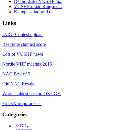
Det nordiske VUSHF m...
VUSHF-møde Ringsted...
Kæmpe soludbrud d. ...
Links
IARU Contest upload
Real time claimed score
Lots of VUSHF news
Nordic VHF meeting 2016
NAC Best of 9
Old NAC Results
World's oldest beacon OZ7IGY
F5LEN tropoforecast
Categories
10 GHz