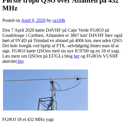
Første tropo QSO over Atlanten på 432
MHz
Posted on
April 9, 2020
by
oz1fdh
Den 7 April 2020 kørte D4VHF på Cape Verde FG8OJ på
Guadeloupe i Caribien. Afstanden er 3867 km! D4VHF blev også
hørt af 9Y4D på Trinidad en afstand på 4006 km, men uden QSO.
Det hele foregik ved hjælp af FT8, -selvfølgelig fristes man til at
sige. FG8OJ kørte QSOen med sin nye IC9700 og en 18 el yagi.
Læs mere om QSOen på EI7GLs blog
her
og FG8OJs VUSHF
aktivitet
her
.
FG8OJ 18 el 432 MHz yagi