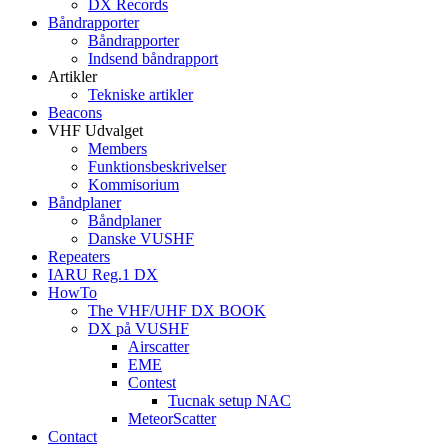
DX Records
Båndrapporter
Båndrapporter
Indsend båndrapport
Artikler
Tekniske artikler
Beacons
VHF Udvalget
Members
Funktionsbeskrivelser
Kommisorium
Båndplaner
Båndplaner
Danske VUSHF
Repeaters
IARU Reg.1 DX
HowTo
The VHF/UHF DX BOOK
DX på VUSHF
Airscatter
EME
Contest
Tucnak setup NAC
MeteorScatter
Contact