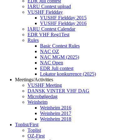
EDR Juli contest
IARU Contest upload
VUSHF Fieldday
VUSHF Fieldday 2015
VUSHF Fieldday 2016
IARU Contest Calendar
EDR VHF Reg1Test
Rules
Basic Contest Rules
NAC OZ
NAC MGM (2025)
NAC Open
EDR Juli contest
Lokator konkurrence (2025)
Meetings/Activities
VUSHF Meeting
DANSK VINTER VHF DAG
Microbølgedag
Weinheim
Weinheim 2016
Weinheim 2017
Weinheim 2018
Toplist/First
Toplist
OZ-First