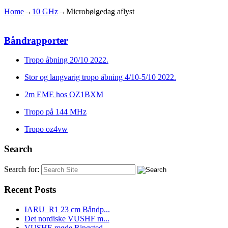
Home
→
10 GHz
→
Microbølgedag aflyst
Båndrapporter
Tropo åbning 20/10 2022.
Stor og langvarig tropo åbning 4/10-5/10 2022.
2m EME hos OZ1BXM
Tropo på 144 MHz
Tropo oz4vw
Search
Search for:
Recent Posts
IARU_R1 23 cm Båndp...
Det nordiske VUSHF m...
VUSHF-møde Ringsted...