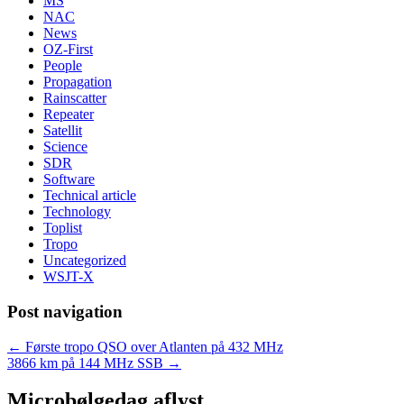
MS
NAC
News
OZ-First
People
Propagation
Rainscatter
Repeater
Satellit
Science
SDR
Software
Technical article
Technology
Toplist
Tropo
Uncategorized
WSJT-X
Post navigation
←
Første tropo QSO over Atlanten på 432 MHz
3866 km på 144 MHz SSB
→
Microbølgedag aflyst