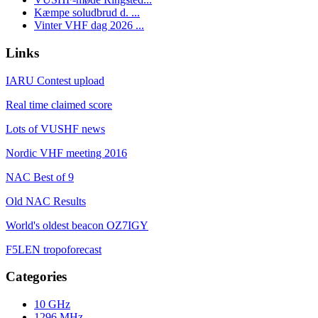
Kæmpe soludbrud d. ...
Vinter VHF dag 2026 ...
Links
IARU Contest upload
Real time claimed score
Lots of VUSHF news
Nordic VHF meeting 2016
NAC Best of 9
Old NAC Results
World's oldest beacon OZ7IGY
F5LEN tropoforecast
Categories
10 GHz
1296 MHz