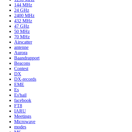
144 MHz
24 GHz
2400 MHz
432 MHz
47 GHz
50 MHz
70 MHz
Airscatter
antenne
Aurora
Baandrapport
Beacons
Contest
DX
DX-records
EME
Es
Es'hail
facebook
FT8
IARU
Meetings
Microwave
modes