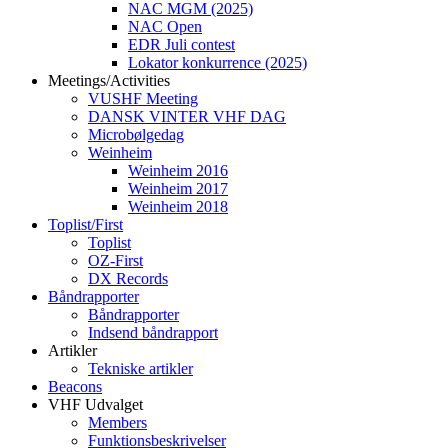
NAC MGM (2025)
NAC Open
EDR Juli contest
Lokator konkurrence (2025)
Meetings/Activities
VUSHF Meeting
DANSK VINTER VHF DAG
Microbølgedag
Weinheim
Weinheim 2016
Weinheim 2017
Weinheim 2018
Toplist/First
Toplist
OZ-First
DX Records
Båndrapporter
Båndrapporter
Indsend båndrapport
Artikler
Tekniske artikler
Beacons
VHF Udvalget
Members
Funktionsbeskrivelser