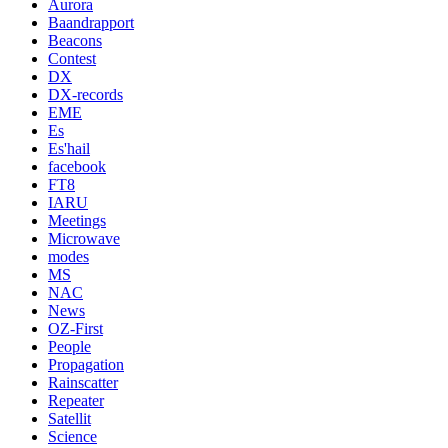
Aurora
Baandrapport
Beacons
Contest
DX
DX-records
EME
Es
Es'hail
facebook
FT8
IARU
Meetings
Microwave
modes
MS
NAC
News
OZ-First
People
Propagation
Rainscatter
Repeater
Satellit
Science