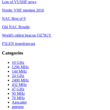
Lots of VUSHF news
Nordic VHF meeting 2016
NAC Best of 9
Old NAC Results
World's oldest beacon OZ7IGY
F5LEN tropoforecast
Categories
10 GHz
1296 MHz
144 MHz
24 GHz
2400 MHz
432 MHz
47 GHz
50 MHz
70 MHz
Airscatter
antenne