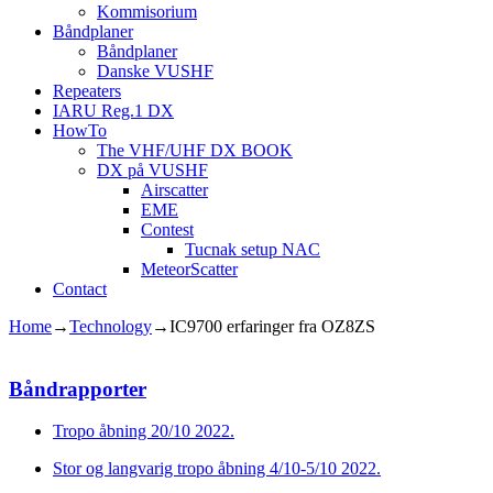
Kommisorium
Båndplaner
Båndplaner
Danske VUSHF
Repeaters
IARU Reg.1 DX
HowTo
The VHF/UHF DX BOOK
DX på VUSHF
Airscatter
EME
Contest
Tucnak setup NAC
MeteorScatter
Contact
Home
→
Technology
→
IC9700 erfaringer fra OZ8ZS
Båndrapporter
Tropo åbning 20/10 2022.
Stor og langvarig tropo åbning 4/10-5/10 2022.