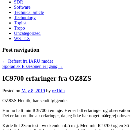
SDR
Software
Technical article
Technology
Toplist
Tropo
Uncategorized
WSJT-X
Post navigation
←
Referat fra IARU mødet
Sporadisk E sæsonen er igang
→
IC9700 erfaringer fra OZ8ZS
Posted on
May 8, 2019
by
oz1fdh
OZ8ZS Henrik, har sendt følgende:
Har nu haft min IC9700 i en uge. Her er lidt erfaringer og observation
Det er kun on the air erfaringer, da jeg ikke har noget målegrej udov
Kørte lidt 23cm test i weekenden 4-5 maj. Med min IC9700 og en 36 e