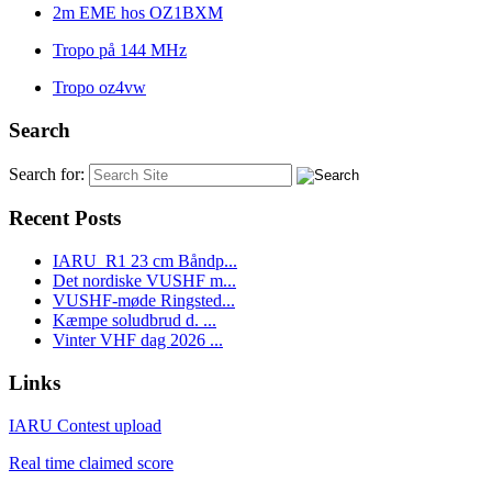
2m EME hos OZ1BXM
Tropo på 144 MHz
Tropo oz4vw
Search
Search for:
Recent Posts
IARU_R1 23 cm Båndp...
Det nordiske VUSHF m...
VUSHF-møde Ringsted...
Kæmpe soludbrud d. ...
Vinter VHF dag 2026 ...
Links
IARU Contest upload
Real time claimed score