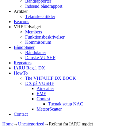
Båndrapporter
Indsend båndrapport
Artikler
Tekniske artikler
Beacons
VHF Udvalget
Members
Funktionsbeskrivelser
Kommisorium
Båndplaner
Båndplaner
Danske VUSHF
Repeaters
IARU Reg.1 DX
HowTo
The VHF/UHF DX BOOK
DX på VUSHF
Airscatter
EME
Contest
Tucnak setup NAC
MeteorScatter
Contact
Home
→
Uncategorized
→
Referat fra IARU mødet