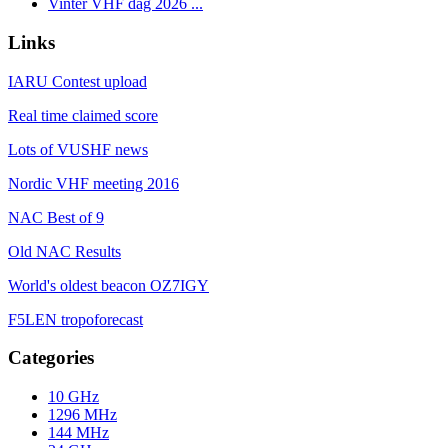
Vinter VHF dag 2026 ...
Links
IARU Contest upload
Real time claimed score
Lots of VUSHF news
Nordic VHF meeting 2016
NAC Best of 9
Old NAC Results
World's oldest beacon OZ7IGY
F5LEN tropoforecast
Categories
10 GHz
1296 MHz
144 MHz