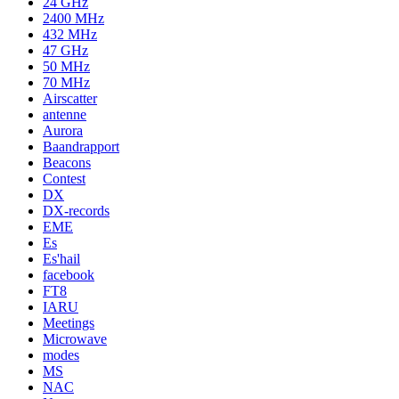
24 GHz
2400 MHz
432 MHz
47 GHz
50 MHz
70 MHz
Airscatter
antenne
Aurora
Baandrapport
Beacons
Contest
DX
DX-records
EME
Es
Es'hail
facebook
FT8
IARU
Meetings
Microwave
modes
MS
NAC