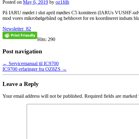
Posted on
May 6, 2019
by
oz1fdh
På IARU mødet i slut april mødtes C5 komiteen (IARUs VUSHF-udvalg).
mod vores mikrobølgebånd og behhovet for en koordineret indsats bla
Newsletter_82
Hits: 290
Post navigation
←
Servicemanual til IC9700
IC9700 erfaringer fra OZ8ZS
→
Leave a Reply
Your email address will not be published.
Required fields are marked