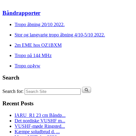
Båndrapporter
Tropo åbning 20/10 2022.
Stor og langvarig tropo åbning 4/10-5/10 2022.
2m EME hos OZ1BXM
Tropo på 144 MHz
Tropo oz4vw
Search
Search for:
Recent Posts
IARU_R1 23 cm Båndp...
Det nordiske VUSHF m...
VUSHF-møde Ringsted...
Kæmpe soludbrud d. ...