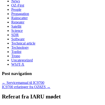
News
OZ-First
People
Propagation
Rainscatter
Repeater
Satellit
Science
SDR
Software
Technical article
Technology
Toplist
Tropo
Uncategorized
WSJT-X
Post navigation
←
Servicemanual til IC9700
IC9700 erfaringer fra OZ8ZS
→
Referat fra IARU mødet