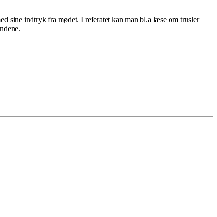
ine indtryk fra mødet. I referatet kan man bl.a læse om trusler
åndene.