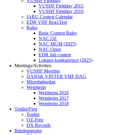
VUSHF Fieldday
VUSHF Fieldday 2015
VUSHF Fieldday 2016
IARU Contest Calendar
EDR VHF Reg1Test
Rules
Basic Contest Rules
NAC OZ
NAC MGM (2025)
NAC Open
EDR Juli contest
Lokator konkurrence (2025)
Meetings/Activities
VUSHF Meeting
DANSK VINTER VHF DAG
Microbølgedag
Weinheim
Weinheim 2016
Weinheim 2017
Weinheim 2018
Toplist/First
Toplist
OZ-First
DX Records
Båndrapporter