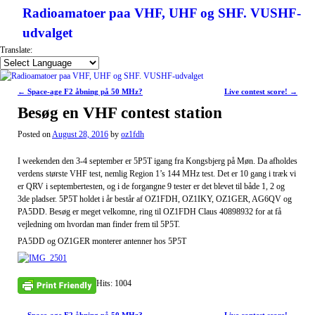
Radioamatoer paa VHF, UHF og SHF. VUSHF-
udvalget
Translate:
Post navigation
←
Space-age F2 åbning på 50 MHz?
Live contest score!
→
Besøg en VHF contest station
Posted on
August 28, 2016
by
oz1fdh
I weekenden den 3-4 september er 5P5T igang fra Kongsbjerg på Møn. Da afholdes
verdens største VHF test, nemlig Region 1’s 144 MHz test. Det er 10 gang i træk vi
er QRV i septembertesten, og i de forgangne 9 tester er det blevet til både 1, 2 og
3de pladser. 5P5T holdet i år består af OZ1FDH, OZ1IKY, OZ1GER, AG6QV og
PA5DD. Besøg er meget velkomne, ring til OZ1FDH Claus 40898932 for at få
vejledning om hvordan man finder frem til 5P5T.
PA5DD og OZ1GER monterer antenner hos 5P5T
Hits: 1004
←
Space-age F2 åbning på 50 MHz?
Live contest score!
→