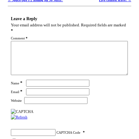
Post navigation
Leave a Reply
Your email address will not be published.
Required fields are marked
*
Comment
*
*
Name
*
Email
Website
*
CAPTCHA Code