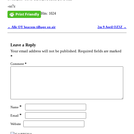
-oz7z
Hits: 1024
Post navigation
←
Alle OY beacons tilbage on air
2m 9 April OZ3Z
→
Leave a Reply
Your email address will not be published.
Required fields are marked
*
Comment
*
*
Name
*
Email
Website