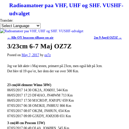
Radioamatoer paa VHF, UHF og SHF. VUSHF-
udvalget
Translate:
Post navigation
←
Alle OY beacons tilbage on air
2m 9 April OZ3Z
→
3/23cm 6-7 Maj OZ7Z
Posted on
May 7, 2017
by
oz7z
Jeg var lidt aktiv i Maj testen, primært på 23cm, men også lidt på 3cm.
Det blev til 19 qso’er, her dem der var over 500 Km.
23 cm(44 element Wimo 50W)
06/05/2017 14:30 OK2A, JO6ØJJ, 544 Km
06/05/2017 17:23 DF4IAO, JN48WM 713 Km
06/05/2017 17:50 M1CRO/P, JOØ1PU 659 Km
07/05/2017 06:38 OM3KII, JN88UU 866 Km
07/05/2017 08:07 OK2M, JN69UN, 654 Km
07/05/2017 09:09 G3XDY, JOØ2OB 651 Km
3 cm(48 cm Procom 15W)
07/05/2017 06:49 OL4A, JO6ØRN, 545 Km