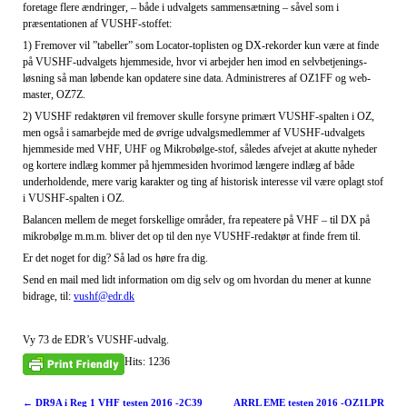
foretage flere ændringer, – både i udvalgets sammensætning – såvel som i
præsentationen af VUSHF-stoffet:
1) Fremover vil ”tabeller” som Locator-toplisten og DX-rekorder kun være at finde
på VUSHF-udvalgets hjemmeside, hvor vi arbejder hen imod en selvbetjenings-
løsning så man løbende kan opdatere sine data. Administreres af OZ1FF og web-
master, OZ7Z.
2) VUSHF redaktøren vil fremover skulle forsyne primært VUSHF-spalten i OZ,
men også i samarbejde med de øvrige udvalgsmedlemmer af VUSHF-udvalgets
hjemmeside med VHF, UHF og Mikrobølge-stof, således afvejet at akutte nyheder
og kortere indlæg kommer på hjemmesiden hvorimod længere indlæg af både
underholdende, mere varig karakter og ting af historisk interesse vil være oplagt stof
i VUSHF-spalten i OZ.
Balancen mellem de meget forskellige områder, fra repeatere på VHF – til DX på
mikrobølge m.m.m. bliver det op til den nye VUSHF-redaktør at finde frem til.
Er det noget for dig? Så lad os høre fra dig.
Send en mail med lidt information om dig selv og om hvordan du mener at kunne
bidrage, til:
vushf@edr.dk
Vy 73 de EDR’s VUSHF-udvalg.
Hits: 1236
Post navigation
←
DR9A i Reg 1 VHF testen 2016 -2C39
ARRL EME testen 2016 -OZ1LPR