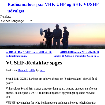
Radioamatoer paa VHF, UHF og SHF. VUSHF-
udvalget
Translate:
Post navigation
←
DR9A i Reg 1 VHF testen 2016 -2C39
ARRL EME testen 2016 -OZ1LPR
nedsmeltning m.m.
vinder 10 GHz og David slår Goliath
→
VUSHF-Redaktør søges
Posted on
March 13, 2017
by
oz7z
Svend-Erik, OZ8SL har bedt om at blive afløst som ”Spalteredaktør” efter 35 år på
posten.
Vi har takket Svend-Erik mange gange for lang og tro tjeneste og søger nu efter en
afløser, til at betjene VUSHF-folket med nyheder, oplysninger og andet relevant
stof.
VUSHF-udvalget har for nylig holdt møde og besluttet at benytte lejligheden til at