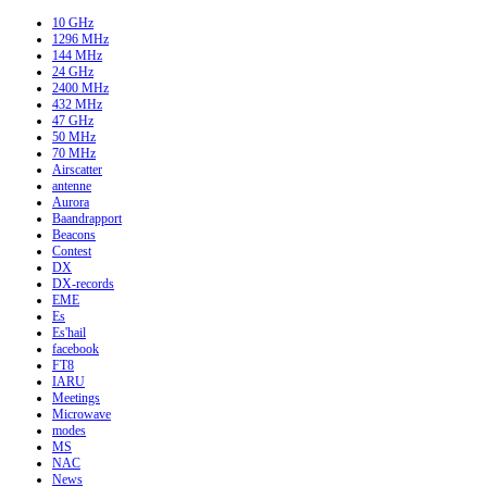
10 GHz
1296 MHz
144 MHz
24 GHz
2400 MHz
432 MHz
47 GHz
50 MHz
70 MHz
Airscatter
antenne
Aurora
Baandrapport
Beacons
Contest
DX
DX-records
EME
Es
Es'hail
facebook
FT8
IARU
Meetings
Microwave
modes
MS
NAC
News