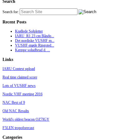
Search
Search for:
Recent Posts
Krøllede Solpletter
IARU_R1 23 cm Båndp...
Det nordiske VUSHF m...
VUSHF-møde Ringsted...
Kæmpe soludbrud d. ...
Links
IARU Contest upload
Real time claimed score
Lots of VUSHF news
Nordic VHF meeting 2016
NAC Best of 9
Old NAC Results
World's oldest beacon OZ7IGY
F5LEN tropoforecast
Categories