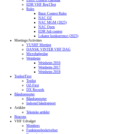
IARU Contest Calendar
EDR VHF Reg1Test
Rules
Basic Contest Rules
NAC OZ
NAC MGM (2025)
NAC Open
EDR Juli contest
Lokator konkurrence (2025)
Meetings/Activities
VUSHF Meeting
DANSK VINTER VHF DAG
Microbølgedag
Weinheim
Weinheim 2016
Weinheim 2017
Weinheim 2018
Toplist/First
Toplist
OZ-First
DX Records
Båndrapporter
Båndrapporter
Indsend båndrapport
Artikler
Tekniske artikler
Beacons
VHF Udvalget
Members
Funktionsbeskrivelser