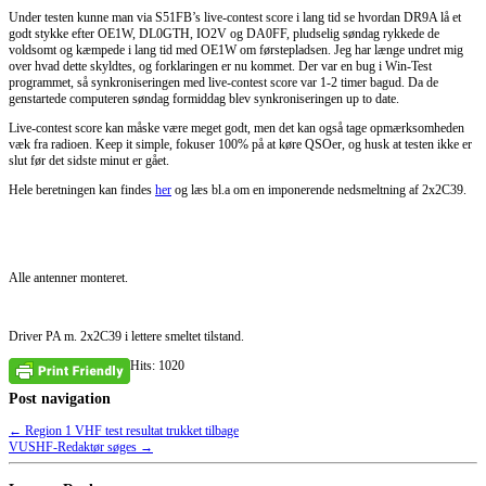
Under testen kunne man via S51FB’s live-contest score i lang tid se hvordan DR9A lå et
godt stykke efter OE1W, DL0GTH, IO2V og DA0FF, pludselig søndag rykkede de
voldsomt og kæmpede i lang tid med OE1W om førstepladsen. Jeg har længe undret mig
over hvad dette skyldtes, og forklaringen er nu kommet. Der var en bug i Win-Test
programmet, så synkroniseringen med live-contest score var 1-2 timer bagud. Da de
genstartede computeren søndag formiddag blev synkroniseringen up to date.
Live-contest score kan måske være meget godt, men det kan også tage opmærksomheden
væk fra radioen. Keep it simple, fokuser 100% på at køre QSOer, og husk at testen ikke er
slut før det sidste minut er gået.
Hele beretningen kan findes
her
og læs bl.a om en imponerende nedsmeltning af 2x2C39.
Alle antenner monteret.
Driver PA m. 2x2C39 i lettere smeltet tilstand.
Hits: 1020
Post navigation
←
Region 1 VHF test resultat trukket tilbage
VUSHF-Redaktør søges
→