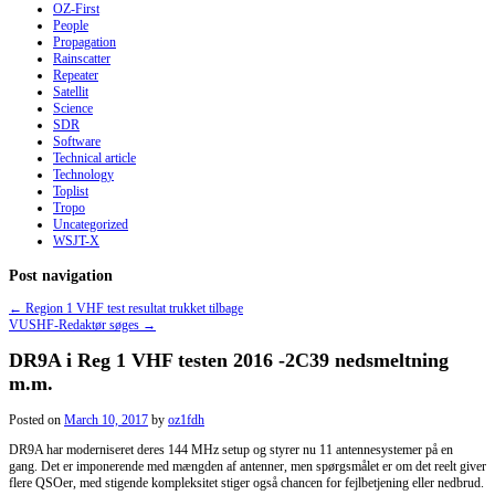
OZ-First
People
Propagation
Rainscatter
Repeater
Satellit
Science
SDR
Software
Technical article
Technology
Toplist
Tropo
Uncategorized
WSJT-X
Post navigation
←
Region 1 VHF test resultat trukket tilbage
VUSHF-Redaktør søges
→
DR9A i Reg 1 VHF testen 2016 -2C39 nedsmeltning
m.m.
Posted on
March 10, 2017
by
oz1fdh
DR9A har moderniseret deres 144 MHz setup og styrer nu 11 antennesystemer på en
gang. Det er imponerende med mængden af antenner, men spørgsmålet er om det reelt giver
flere QSOer, med stigende kompleksitet stiger også chancen for fejlbetjening eller nedbrud.