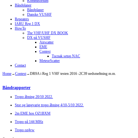
Kommisorium
Båndplaner
Båndplaner
Danske VUSHF
Repeaters
IARU Reg.1 DX
HowTo
The VHF/UHF DX BOOK
DX på VUSHF
Airscatter
EME
Contest
Tucnak setup NAC
MeteorScatter
Contact
Home
→
Contest
→
DR9A i Reg 1 VHF testen 2016 -2C39 nedsmeltning m.m.
Båndrapporter
Tropo åbning 20/10 2022.
Stor og langvarig tropo åbning 4/10-5/10 2022.
2m EME hos OZ1BXM
Tropo på 144 MHz
Tropo oz4vw