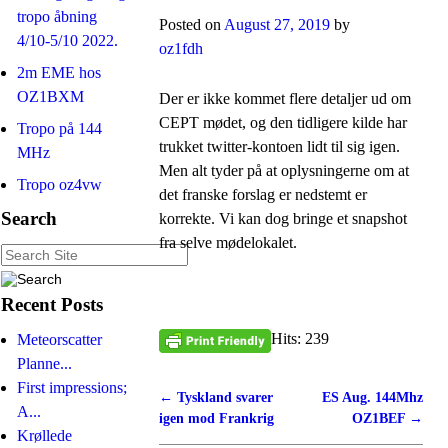
tropo åbning
Posted on
August 27, 2019
by
4/10-5/10 2022.
oz1fdh
2m EME hos
OZ1BXM
Der er ikke kommet flere detaljer ud om
CEPT mødet, og den tidligere kilde har
Tropo på 144
trukket twitter-kontoen lidt til sig igen.
MHz
Men alt tyder på at oplysningerne om at
Tropo oz4vw
det franske forslag er nedstemt er
Search
korrekte. Vi kan dog bringe et snapshot
fra selve mødelokalet.
Recent Posts
Hits: 239
Meteorscatter
Planne...
First impressions;
←
Tyskland svarer
ES Aug. 144Mhz
Post navigation
A...
igen mod Frankrig
OZ1BEF
→
Krøllede