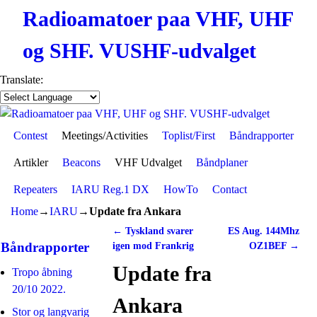
Radioamatoer paa VHF, UHF
og SHF. VUSHF-udvalget
Translate:
Contest
Skip to primary content
Skip to secondary content
Meetings/Activities
Toplist/First
Båndrapporter
Artikler
Beacons
VHF Udvalget
Båndplaner
Repeaters
IARU Reg.1 DX
HowTo
Contact
Home
→
IARU
→
Update fra Ankara
←
Tyskland svarer
ES Aug. 144Mhz
Post navigation
Båndrapporter
igen mod Frankrig
OZ1BEF
→
Update fra
Tropo åbning
20/10 2022.
Ankara
Stor og langvarig