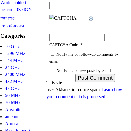
World's oldest
beacon OZ7IGY
F5LEN
tropoforecast
Categories
*
CAPTCHA Code
10 GHz
1296 MHz
Notify me of follow-up comments by
144 MHz
email.
24 GHz
Notify me of new posts by email.
2400 MHz
432 MHz
This site
47 GHz
uses Akismet to reduce spam.
Learn how
50 MHz
your comment data is processed.
70 MHz
Airscatter
antenne
Aurora
Baandrapport