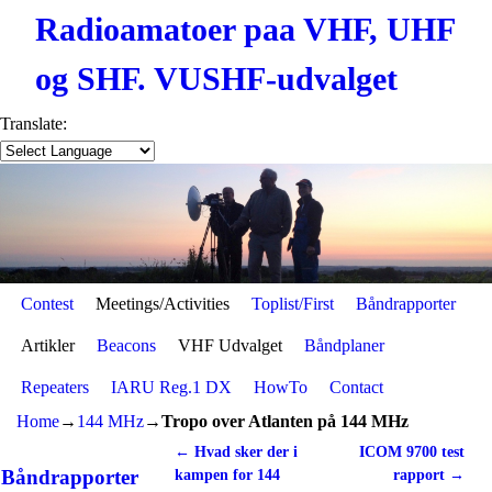
Radioamatoer paa VHF, UHF
og SHF. VUSHF-udvalget
Translate:
Contest
Skip to primary content
Skip to secondary content
Meetings/Activities
Toplist/First
Båndrapporter
Artikler
Beacons
VHF Udvalget
Båndplaner
Repeaters
IARU Reg.1 DX
HowTo
Contact
Home
→
144 MHz
→
Tropo over Atlanten på 144 MHz
←
Hvad sker der i
ICOM 9700 test
Post navigation
Båndrapporter
kampen for 144
rapport
→