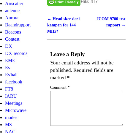
Hits: 417
Airscatter
antenne
Aurora
←
Hvad sker der i
ICOM 9700 test
Post navigation
Baandrapport
kampen for 144
rapport
→
MHz?
Beacons
Contest
DX
DX-records
Leave a Reply
EME
Your email address will not be
Es
published.
Required fields are
Es'hail
marked
*
facebook
Comment
*
FT8
IARU
Meetings
Microwave
modes
MS
NAC