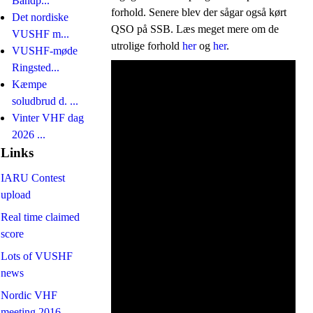
Båndp...
forhold. Senere blev der sågar også kørt
Det nordiske
QSO på SSB. Læs meget mere om de
VUSHF m...
utrolige forhold
her
og
her
.
VUSHF-møde
Ringsted...
Kæmpe
soludbrud d. ...
Vinter VHF dag
2026 ...
Links
IARU Contest
upload
Real time claimed
score
Lots of VUSHF
news
Nordic VHF
meeting 2016