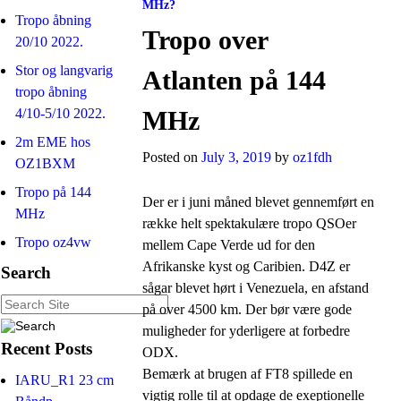
MHz?
Tropo åbning
Tropo over
20/10 2022.
Stor og langvarig
Atlanten på 144
tropo åbning
4/10-5/10 2022.
MHz
2m EME hos
Posted on
July 3, 2019
by
oz1fdh
OZ1BXM
Tropo på 144
Der er i juni måned blevet gennemført en
MHz
række helt spektakulære tropo QSOer
Tropo oz4vw
mellem Cape Verde ud for den
Afrikanske kyst og Caribien. D4Z er
Search
sågar blevet hørt i Venezuela, en afstand
på over 4500 km. Der bør være gode
muligheder for yderligere at forbedre
Recent Posts
ODX.
Bemærk at brugen af FT8 spillede en
IARU_R1 23 cm
vigtig rolle til at opdage de exeptionelle