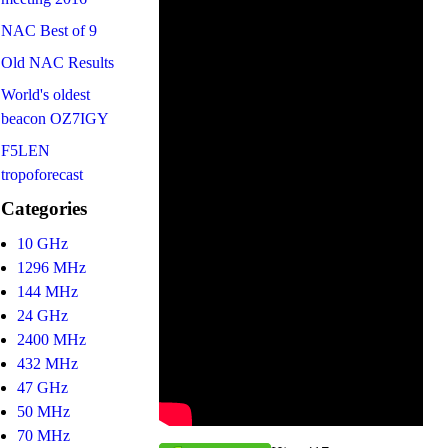
NAC Best of 9
Old NAC Results
World's oldest
beacon OZ7IGY
F5LEN
tropoforecast
Categories
10 GHz
1296 MHz
144 MHz
24 GHz
2400 MHz
432 MHz
47 GHz
50 MHz
70 MHz