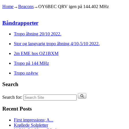
Home
→
Beacons
→
OY6BEC QRV igen på 144.402 MHz
Båndrapporter
Tropo åbning 20/10 2022.
Stor og langvarig tropo åbning 4/10-5/10 2022.
2m EME hos OZ1BXM
Tropo på 144 MHz
Tropo oz4vw
Search
Search for:
Recent Posts
First impressions; A...
Krøllede Solpletter