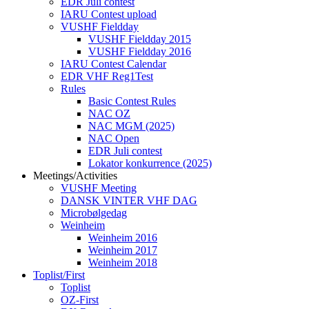
EDR Juli contest
IARU Contest upload
VUSHF Fieldday
VUSHF Fieldday 2015
VUSHF Fieldday 2016
IARU Contest Calendar
EDR VHF Reg1Test
Rules
Basic Contest Rules
NAC OZ
NAC MGM (2025)
NAC Open
EDR Juli contest
Lokator konkurrence (2025)
Meetings/Activities
VUSHF Meeting
DANSK VINTER VHF DAG
Microbølgedag
Weinheim
Weinheim 2016
Weinheim 2017
Weinheim 2018
Toplist/First
Toplist
OZ-First