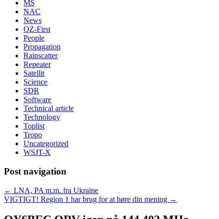
MS
NAC
News
OZ-First
People
Propagation
Rainscatter
Repeater
Satellit
Science
SDR
Software
Technical article
Technology
Toplist
Tropo
Uncategorized
WSJT-X
Post navigation
←
LNA, PA m.m. fra Ukraine
VIGTIGT! Region 1 har brug for at høre din mening
→