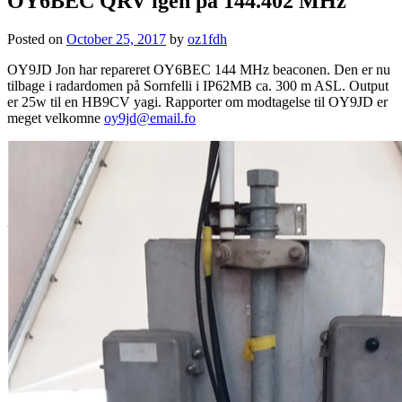
OY6BEC QRV igen på 144.402 MHz
Posted on
October 25, 2017
by
oz1fdh
OY9JD Jon har repareret OY6BEC 144 MHz beaconen. Den er nu
tilbage i radardomen på Sornfelli i IP62MB ca. 300 m ASL. Output
er 25w til en HB9CV yagi. Rapporter om modtagelse til OY9JD er
meget velkomne
oy9jd@email.fo