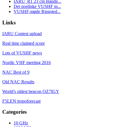
IARU_R1 23 cm Båndp...
Det nordiske VUSHF m...
VUSHF-møde Ringsted...
Links
IARU Contest upload
Real time claimed score
Lots of VUSHF news
Nordic VHF meeting 2016
NAC Best of 9
Old NAC Results
World's oldest beacon OZ7IGY
F5LEN tropoforecast
Categories
10 GHz