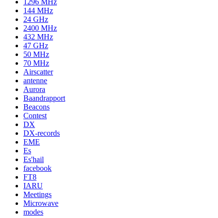
1296 MHz
144 MHz
24 GHz
2400 MHz
432 MHz
47 GHz
50 MHz
70 MHz
Airscatter
antenne
Aurora
Baandrapport
Beacons
Contest
DX
DX-records
EME
Es
Es'hail
facebook
FT8
IARU
Meetings
Microwave
modes