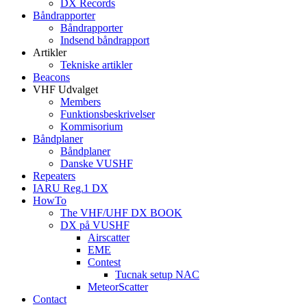
DX Records
Båndrapporter
Båndrapporter
Indsend båndrapport
Artikler
Tekniske artikler
Beacons
VHF Udvalget
Members
Funktionsbeskrivelser
Kommisorium
Båndplaner
Båndplaner
Danske VUSHF
Repeaters
IARU Reg.1 DX
HowTo
The VHF/UHF DX BOOK
DX på VUSHF
Airscatter
EME
Contest
Tucnak setup NAC
MeteorScatter
Contact