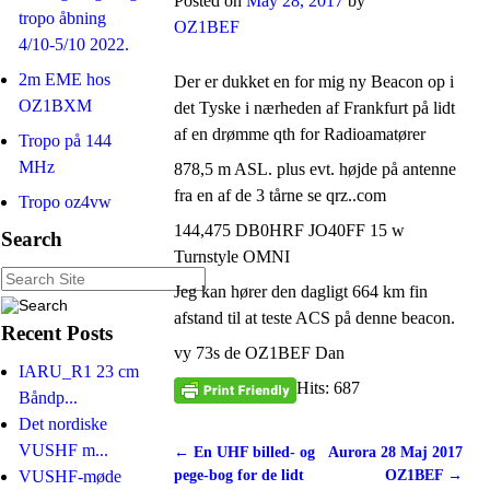
Posted on
May 28, 2017
by
tropo åbning
OZ1BEF
4/10-5/10 2022.
2m EME hos
Der er dukket en for mig ny Beacon op i
OZ1BXM
det Tyske i nærheden af Frankfurt på lidt
af en drømme qth for Radioamatører
Tropo på 144
MHz
878,5 m ASL. plus evt. højde på antenne
fra en af de 3 tårne se qrz..com
Tropo oz4vw
144,475 DB0HRF JO40FF 15 w
Search
Turnstyle OMNI
Jeg kan hører den dagligt 664 km fin
afstand til at teste ACS på denne beacon.
Recent Posts
vy 73s de OZ1BEF Dan
IARU_R1 23 cm
Hits: 687
Båndp...
Det nordiske
VUSHF m...
←
En UHF billed- og
Aurora 28 Maj 2017
Post navigation
pege-bog for de lidt
OZ1BEF
→
VUSHF-møde