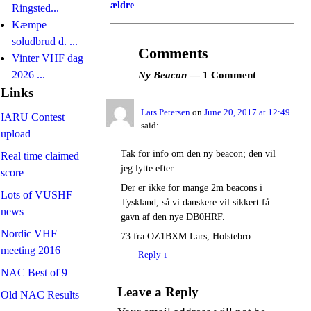
ældre
Ringsted...
Kæmpe
soludbrud d. ...
Comments
Vinter VHF dag
Ny Beacon
— 1 Comment
2026 ...
Links
Lars Petersen
on
June 20, 2017 at 12:49
IARU Contest
said:
upload
Tak for info om den ny beacon; den vil
Real time claimed
jeg lytte efter.
score
Der er ikke for mange 2m beacons i
Lots of VUSHF
Tyskland, så vi danskere vil sikkert få
news
gavn af den nye DB0HRF.
Nordic VHF
73 fra OZ1BXM Lars, Holstebro
meeting 2016
Reply
↓
NAC Best of 9
Leave a Reply
Old NAC Results