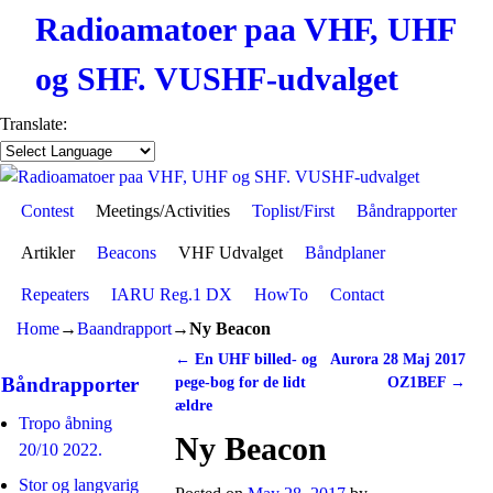
Radioamatoer paa VHF, UHF
og SHF. VUSHF-udvalget
Translate:
Contest
Skip to primary content
Skip to secondary content
Meetings/Activities
Toplist/First
Båndrapporter
Artikler
Beacons
VHF Udvalget
Båndplaner
Repeaters
IARU Reg.1 DX
HowTo
Contact
Home
→
Baandrapport
→
Ny Beacon
←
En UHF billed- og
Aurora 28 Maj 2017
Post navigation
Båndrapporter
pege-bog for de lidt
OZ1BEF
→
ældre
Tropo åbning
Ny Beacon
20/10 2022.
Stor og langvarig