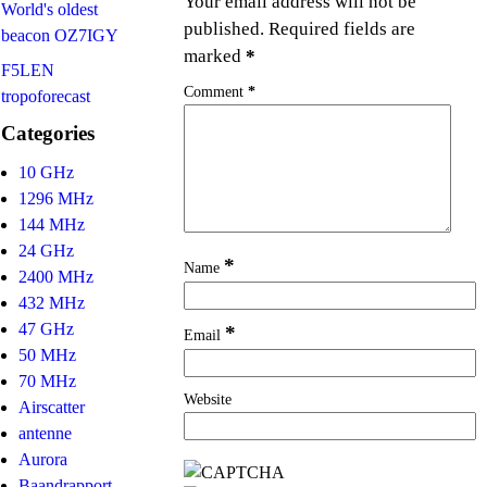
Your email address will not be
World's oldest
published.
Required fields are
beacon OZ7IGY
marked
*
F5LEN
Comment
*
tropoforecast
Categories
10 GHz
1296 MHz
144 MHz
24 GHz
*
Name
2400 MHz
432 MHz
47 GHz
*
Email
50 MHz
70 MHz
Website
Airscatter
antenne
Aurora
Baandrapport