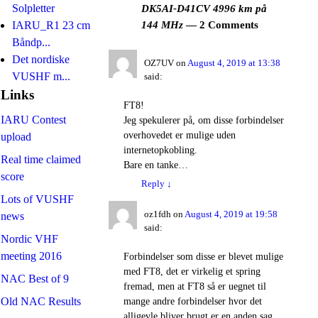
DK5AI-D41CV 4996 km på
Solpletter
144 MHz
— 2 Comments
IARU_R1 23 cm
Båndp...
Det nordiske
OZ7UV
on
August 4, 2019 at 13:38
VUSHF m...
said:
Links
FT8!
IARU Contest
Jeg spekulerer på, om disse forbindelser
overhovedet er mulige uden
upload
internetopkobling.
Real time claimed
Bare en tanke…
score
Reply
↓
Lots of VUSHF
oz1fdh
on
August 4, 2019 at 19:58
news
said:
Nordic VHF
meeting 2016
Forbindelser som disse er blevet mulige
med FT8, det er virkelig et spring
NAC Best of 9
fremad, men at FT8 så er uegnet til
mange andre forbindelser hvor det
Old NAC Results
alligevle bliver brugt er en anden sag.