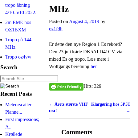
tropo åbning
MHz
4/10-5/10 2022.
Posted on
August 4, 2019
by
2m EME hos
oz1fdh
OZ1BXM
Tropo på 144
Er dette den nye Region 1 Es rekord?
MHz
Den 23 juli kørte DK5AI D41CV via
Tropo oz4vw
mixed Es og tropo. Læs mere i
Wolfgangs beretning
her
.
Search
Hits: 329
Recent Posts
←
Årets største VHF
Klargøring hos 5P5T
Meteorscatter
Post navigation
test!
→
Planne...
First impressions;
A...
Comments
Krøllede