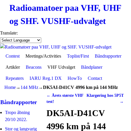
Radioamatoer paa VHF, UHF
og SHF. VUSHF-udvalget
Translate:
Contest
Skip to primary content
Skip to secondary content
Meetings/Activities
Toplist/First
Båndrapporter
Artikler
Beacons
VHF Udvalget
Båndplaner
Repeaters
IARU Reg.1 DX
HowTo
Contact
Home
→
144 MHz
→
DK5AI-D41CV 4996 km på 144 MHz
←
Årets største VHF
Klargøring hos 5P5T
Post navigation
Båndrapporter
test!
→
DK5AI-D41CV
Tropo åbning
20/10 2022.
4996 km på 144
Stor og langvarig