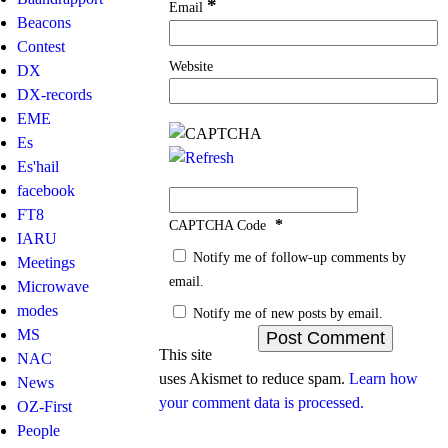
*
Email
Beacons
Contest
Website
DX
DX-records
EME
Es
Es'hail
facebook
FT8
*
CAPTCHA Code
IARU
Notify me of follow-up comments by
Meetings
email.
Microwave
modes
Notify me of new posts by email.
MS
This site
NAC
uses Akismet to reduce spam.
Learn how
News
your comment data is processed.
OZ-First
People