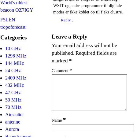
World's oldest
WSJT og andre programmer til digitale
beacon OZ7IGY
modes er ikke koblet op til f.eks clustre.
F5LEN
Reply
↓
tropoforecast
Leave a Reply
Categories
Your email address will not be
10 GHz
published.
Required fields are
1296 MHz
marked
*
144 MHz
24 GHz
Comment
*
2400 MHz
432 MHz
47 GHz
50 MHz
70 MHz
Airscatter
*
Name
antenne
Aurora
Baandrapport