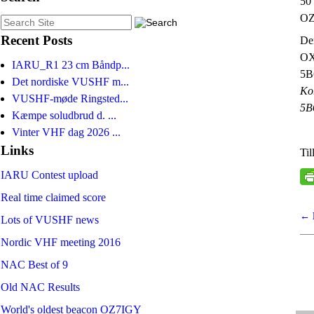
50
OZ
Recent Posts
De
OX
IARU_R1 23 cm Båndp...
5B
Det nordiske VUSHF m...
Ko
VUSHF-møde Ringsted...
5B
Kæmpe soludbrud d. ...
Vinter VHF dag 2026 ...
Links
Ti
IARU Contest upload
Real time claimed score
←
Po
Lots of VUSHF news
Nordic VHF meeting 2016
NAC Best of 9
Old NAC Results
World's oldest beacon OZ7IGY