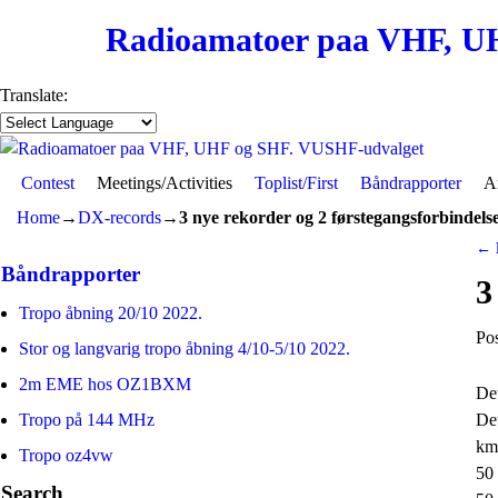
Radioamatoer paa VHF, U
Translate:
Contest
Skip to primary content
Skip to secondary content
Meetings/Activities
Toplist/First
Båndrapporter
Ar
Home
→
DX-records
→
3 nye rekorder og 2 førstegangsforbindels
←
Po
Båndrapporter
3
Tropo åbning 20/10 2022.
Po
Stor og langvarig tropo åbning 4/10-5/10 2022.
2m EME hos OZ1BXM
Det
De
Tropo på 144 MHz
km
Tropo oz4vw
50
Search