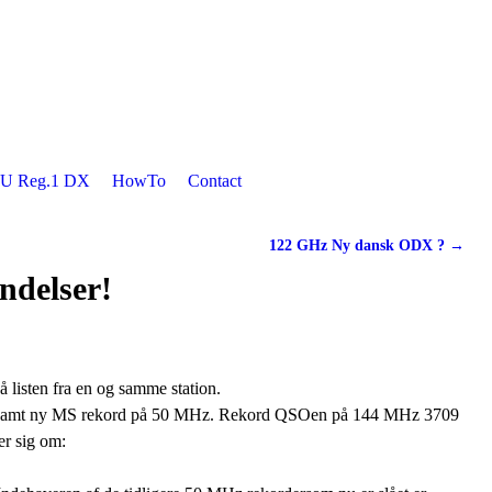
U Reg.1 DX
HowTo
Contact
122 GHz Ny dansk ODX ?
→
ndelser!
å listen fra en og samme station.
z samt ny MS rekord på 50 MHz. Rekord QSOen på 144 MHz 3709
er sig om: