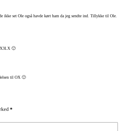
ikke set Ole også havde kørt ham da jeg sendte ind. Tillykke til Ole.
 OX3LX 🙂
delsen til OX 🙂
arked
*