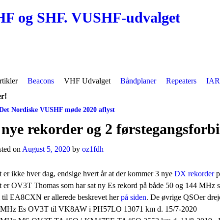
HF og SHF. VUSHF-udvalget
tikler
Beacons
VHF Udvalget
Båndplaner
Repeaters
IAR
er!
Det Nordiske VUSHF møde 2020 aflyst
st navigation
 nye rekorder og 2 førstegangsforbi
sted on
August 5, 2020
by
oz1fdh
 er ikke hver dag, endsige hvert år at der kommer 3 nye
DX rekorder
p
t er OV3T Thomas som har sat ny Es rekord på både 50 og 144 MH
 til EA8CXN er allerede beskrevet her
på
siden
. De øvrige QSOer drej
 MHz Es OV3T til VK8AW i PH57LO 13071 km d. 15/7-2020