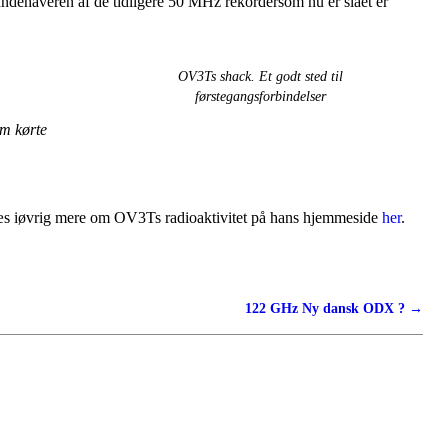
eren af de tidligere 50 MHz rekordersom nu er slået er
OV3Ts shack. Et godt sted til
førstegangsforbindelser
om kørte
Læs iøvrig mere om OV3Ts radioaktivitet på hans hjemmeside
her
.
122 GHz Ny dansk ODX ?
→