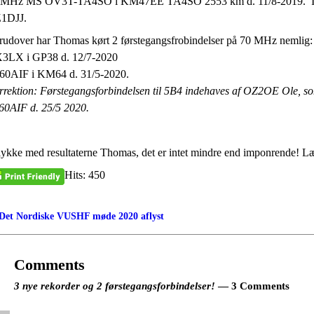
 MHz MS OV3T-TA4SO i KM47EE TA4SO 2553 km d. 11/8-2019. Indehav
1DJJ.
rudover har Thomas kørt 2 førstegangsfrobindelser på 70 MHz nemlig:
3LX i GP38 d. 12/7-2020
60AIF i KM64 d. 31/5-2020.
rrektion: Førstegangsforbindelsen til 5B4 indehaves af OZ2OE Ole, s
60AIF d. 25/5 2020.
llykke med resultaterne Thomas, det er intet mindre end imponrende! 
Hits: 450
Det Nordiske VUSHF møde 2020 aflyst
st navigation
Comments
3 nye rekorder og 2 førstegangsforbindelser!
— 3 Comments