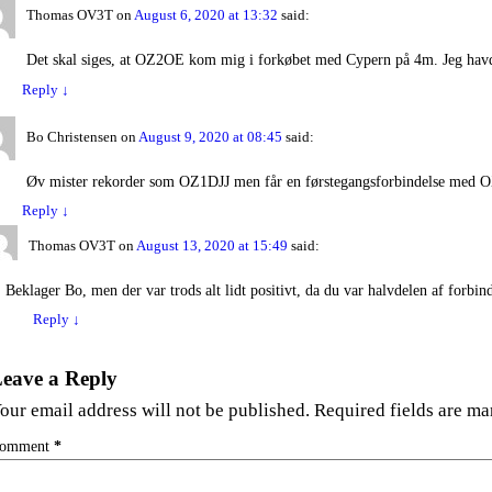
Thomas OV3T
on
August 6, 2020 at 13:32
said:
Det skal siges, at OZ2OE kom mig i forkøbet med Cypern på 4m. Jeg havde 
Reply
↓
Bo Christensen
on
August 9, 2020 at 08:45
said:
Øv mister rekorder som OZ1DJJ men får en førstegangsforbindelse med
Reply
↓
Thomas OV3T
on
August 13, 2020 at 15:49
said:
Beklager Bo, men der var trods alt lidt positivt, da du var halvdelen af forbin
Reply
↓
eave a Reply
our email address will not be published.
Required fields are m
omment
*