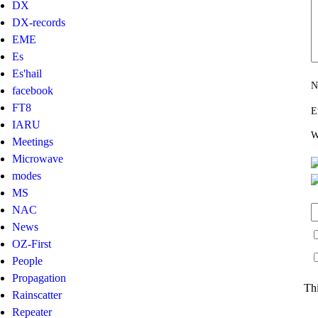
DX
DX-records
EME
Es
Es'hail
N
facebook
FT8
E
IARU
W
Meetings
Microwave
modes
MS
NAC
News
OZ-First
People
Propagation
Thi
Rainscatter
Repeater