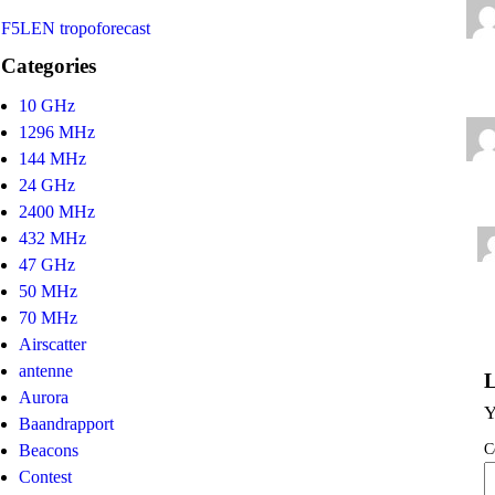
F5LEN tropoforecast
Categories
10 GHz
1296 MHz
144 MHz
24 GHz
2400 MHz
432 MHz
47 GHz
50 MHz
70 MHz
Airscatter
antenne
L
Aurora
Y
Baandrapport
C
Beacons
Contest