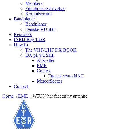
Members
Funktionsbeskrivelser
Kommisorium
Båndplaner
Båndplaner
Danske VUSHF
Repeaters
IARU Reg.1 DX
HowTo
The VHF/UHF DX BOOK
DX på VUSHF
Airscatter
EME
Contest
Tucnak setup NAC
MeteorScatter
Contact
Home
→
EME
→
W5UN har fået en ny antenne