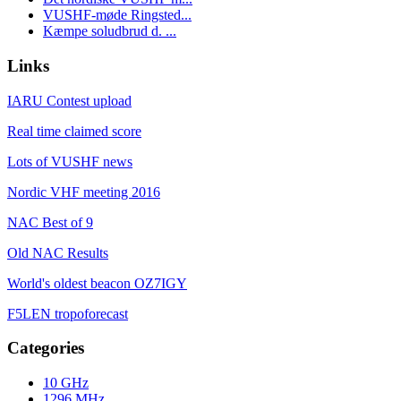
VUSHF-møde Ringsted...
Kæmpe soludbrud d. ...
Links
IARU Contest upload
Real time claimed score
Lots of VUSHF news
Nordic VHF meeting 2016
NAC Best of 9
Old NAC Results
World's oldest beacon OZ7IGY
F5LEN tropoforecast
Categories
10 GHz
1296 MHz