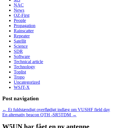
NAC
News
OZ-First
People
Propagation
Rainscatter
Repeater
Satellit
Science
SDR
Software
Technical article
Technology
Toplist
Tropo
Uncategorized
WSJT-X
Post navigation
←
Et fuldstændigt overflødigt indlæg om VUSHF field day
En alternativ beacon QTH -SR5TDM
→
W5UN har fået en ny antenne