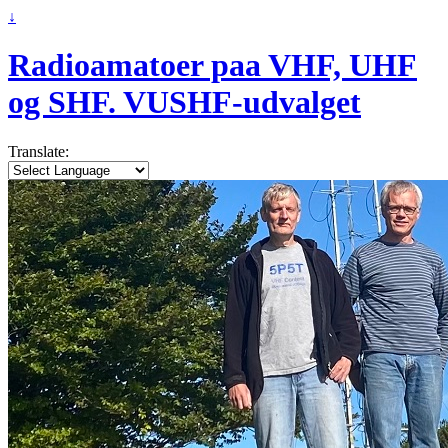
↓
Radioamatoer paa VHF, UHF
og SHF. VUSHF-udvalget
Translate: