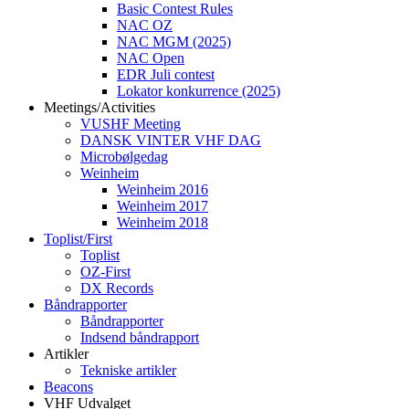
Basic Contest Rules
NAC OZ
NAC MGM (2025)
NAC Open
EDR Juli contest
Lokator konkurrence (2025)
Meetings/Activities
VUSHF Meeting
DANSK VINTER VHF DAG
Microbølgedag
Weinheim
Weinheim 2016
Weinheim 2017
Weinheim 2018
Toplist/First
Toplist
OZ-First
DX Records
Båndrapporter
Båndrapporter
Indsend båndrapport
Artikler
Tekniske artikler
Beacons
VHF Udvalget