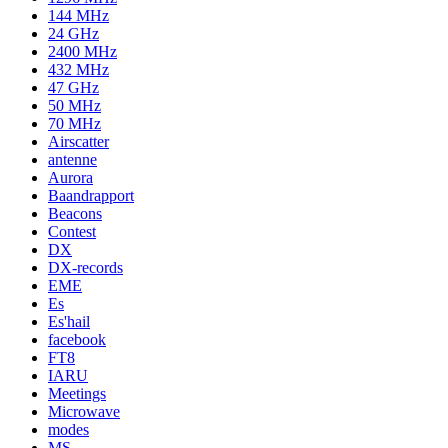
144 MHz
24 GHz
2400 MHz
432 MHz
47 GHz
50 MHz
70 MHz
Airscatter
antenne
Aurora
Baandrapport
Beacons
Contest
DX
DX-records
EME
Es
Es'hail
facebook
FT8
IARU
Meetings
Microwave
modes
MS