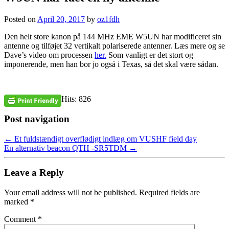
Posted on
April 20, 2017
by
oz1fdh
Den helt store kanon på 144 MHz EME W5UN har modificeret sin
antenne og tilføjet 32 vertikalt polariserede antenner. Læs mere og se
Dave’s video om processen
her.
Som vanligt er det stort og
imponerende, men han bor jo også i Texas, så det skal være sådan.
Hits: 826
Post navigation
←
Et fuldstændigt overflødigt indlæg om VUSHF field day
En alternativ beacon QTH -SR5TDM
→
Leave a Reply
Your email address will not be published.
Required fields are
marked
*
Comment
*