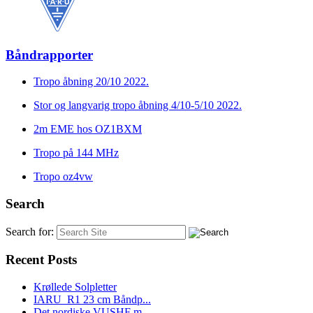
Båndrapporter
Tropo åbning 20/10 2022.
Stor og langvarig tropo åbning 4/10-5/10 2022.
2m EME hos OZ1BXM
Tropo på 144 MHz
Tropo oz4vw
Search
Search for:
Recent Posts
Krøllede Solpletter
IARU_R1 23 cm Båndp...
Det nordiske VUSHF m...