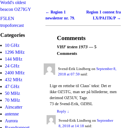
World's oldest
beacon OZ7IGY
←
Region 1
Region 1 contest fra
Post navigation
newsletter nr. 79.
LX/PA1TK/P
→
F5LEN
tropoforecast
Categories
Comments
10 GHz
VHF testen 1973
— 5
1296 MHz
Comments
144 MHz
24 GHz
Svend-Erik Lindberg
on
September 8,
2400 MHz
2018 at 07:59
said:
432 MHz
Lige en rettelse til Claus’ tekst: Det er
47 GHz
ikke OZ5TG, man ser på billederne, men
50 MHz
derimod OZ5UV, Tage.
70 MHz
73 de Svend-Erik, OZ8SL
Airscatter
Reply
↓
antenne
Aurora
Svend-Erik Lindberg
on
September
8, 2018 at 14:18
said:
Baandrapport