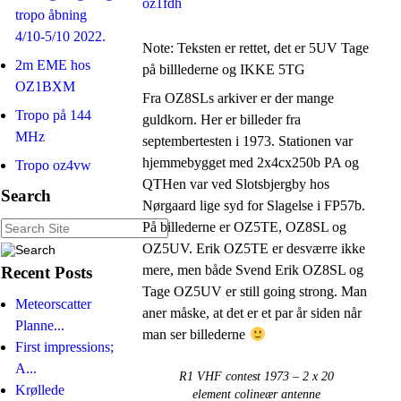
oz1fdh
tropo åbning
4/10-5/10 2022.
Note: Teksten er rettet, det er 5UV Tage
2m EME hos
på billlederne og IKKE 5TG
OZ1BXM
Fra OZ8SLs arkiver er der mange
Tropo på 144
guldkorn. Her er billeder fra
MHz
septembertesten i 1973. Stationen var
hjemmebygget med 2x4cx250b PA og
Tropo oz4vw
QTHen var ved Slotsbjergby hos
Search
Nørgaard lige syd for Slagelse i FP57b.
På billederne er OZ5TE, OZ8SL og
OZ5UV. Erik OZ5TE er desværre ikke
mere, men både Svend Erik OZ8SL og
Recent Posts
Tage OZ5UV er still going strong. Man
Meteorscatter
aner måske, at det er et par år siden når
Planne...
man ser billederne
First impressions;
A...
R1 VHF contest 1973 – 2 x 20
Krøllede
element colineær antenne