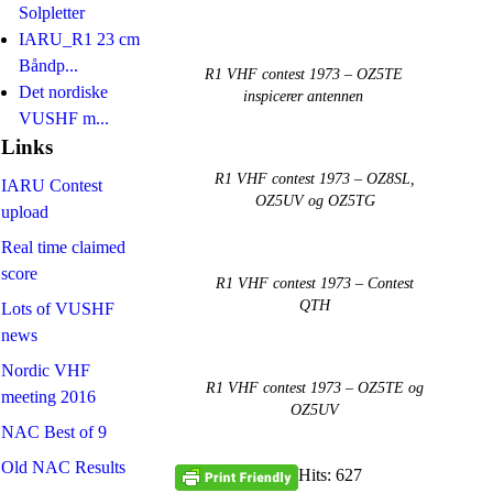
Solpletter
IARU_R1 23 cm
Båndp...
R1 VHF contest 1973 – OZ5TE
Det nordiske
inspicerer antennen
VUSHF m...
Links
R1 VHF contest 1973 – OZ8SL,
IARU Contest
OZ5UV og OZ5TG
upload
Real time claimed
score
R1 VHF contest 1973 – Contest
QTH
Lots of VUSHF
news
Nordic VHF
R1 VHF contest 1973 – OZ5TE og
meeting 2016
OZ5UV
NAC Best of 9
Old NAC Results
Hits: 627