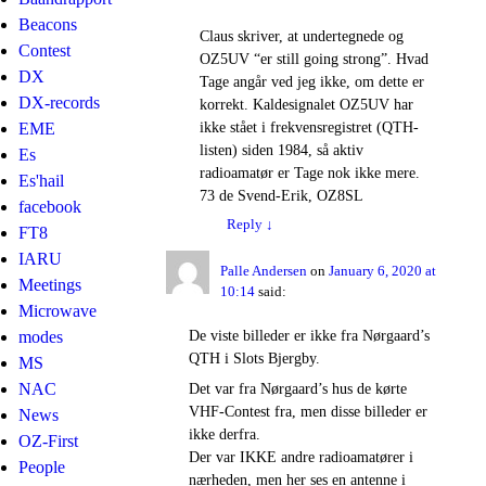
Beacons
Claus skriver, at undertegnede og
Contest
OZ5UV “er still going strong”. Hvad
DX
Tage angår ved jeg ikke, om dette er
DX-records
korrekt. Kaldesignalet OZ5UV har
ikke stået i frekvensregistret (QTH-
EME
listen) siden 1984, så aktiv
Es
radioamatør er Tage nok ikke mere.
Es'hail
73 de Svend-Erik, OZ8SL
facebook
Reply
↓
FT8
IARU
Palle Andersen
on
January 6, 2020 at
Meetings
10:14
said:
Microwave
De viste billeder er ikke fra Nørgaard’s
modes
QTH i Slots Bjergby.
MS
NAC
Det var fra Nørgaard’s hus de kørte
VHF-Contest fra, men disse billeder er
News
ikke derfra.
OZ-First
Der var IKKE andre radioamatører i
People
nærheden, men her ses en antenne i