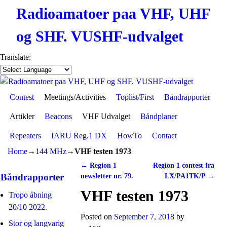
Radioamatoer paa VHF, UHF
og SHF. VUSHF-udvalget
Translate:
Contest
Skip to primary content
Skip to secondary content
Meetings/Activities
Toplist/First
Båndrapporter
Artikler
Beacons
VHF Udvalget
Båndplaner
Repeaters
IARU Reg.1 DX
HowTo
Contact
Home
→
144 MHz
→
VHF testen 1973
←
Region 1
Region 1 contest fra
Post navigation
Båndrapporter
newsletter nr. 79.
LX/PA1TK/P
→
VHF testen 1973
Tropo åbning
20/10 2022.
Posted on
September 7, 2018
by
Stor og langvarig