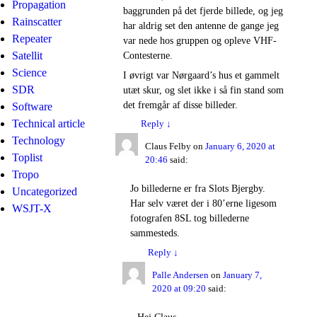
Propagation
baggrunden på det fjerde billede, og jeg
Rainscatter
har aldrig set den antenne de gange jeg
Repeater
var nede hos gruppen og opleve VHF-
Satellit
Contesterne.
Science
I øvrigt var Nørgaard’s hus et gammelt
SDR
utæt skur, og slet ikke i så fin stand som
det fremgår af disse billeder.
Software
Technical article
Reply
↓
Technology
Claus Felby
on
January 6, 2020 at
Toplist
20:46
said:
Tropo
Jo billederne er fra Slots Bjergby.
Uncategorized
Har selv været der i 80’erne ligesom
WSJT-X
fotografen 8SL tog billederne
sammesteds.
Reply
↓
Palle Andersen
on
January 7,
2020 at 09:20
said:
Hej Claus..