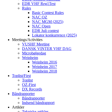
EDR VHF Reg1Test
Rules
Basic Contest Rules
NAC OZ
NAC MGM (2025)
NAC Open
EDR Juli contest
Lokator konkurrence (2025)
Meetings/Activities
VUSHF Meeting
DANSK VINTER VHF DAG
Microbølgedag
Weinheim
Weinheim 2016
Weinheim 2017
Weinheim 2018
Toplist/First
Toplist
OZ-First
DX Records
Båndrapporter
Båndrapporter
Indsend båndrapport
Artikler
Tekniske artikler