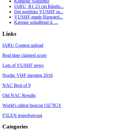
Krøllede Solpletter
IARU_R1 23 cm Båndp...
Det nordiske VUSHF m...
VUSHF-møde Ringsted...
Kæmpe soludbrud d. ...
Links
IARU Contest upload
Real time claimed score
Lots of VUSHF news
Nordic VHF meeting 2016
NAC Best of 9
Old NAC Results
World's oldest beacon OZ7IGY
F5LEN tropoforecast
Categories