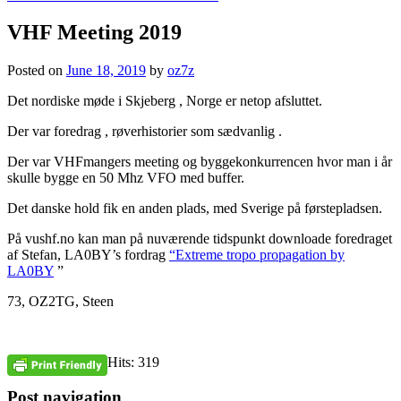
VHF Meeting 2019
Posted on
June 18, 2019
by
oz7z
Det nordiske møde i Skjeberg , Norge er netop afsluttet.
Der var foredrag , røverhistorier som sædvanlig .
Der var VHFmangers meeting og byggekonkurrencen hvor man i år
skulle bygge en 50 Mhz VFO med buffer.
Det danske hold fik en anden plads, med Sverige på førstepladsen.
På vushf.no kan man på nuværende tidspunkt downloade foredraget
af Stefan, LA0BY’s fordrag
“Extreme tropo propagation by
LA0BY
”
73, OZ2TG, Steen
Hits: 319
Post navigation