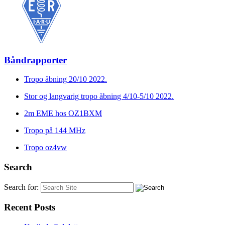
Båndrapporter
Tropo åbning 20/10 2022.
Stor og langvarig tropo åbning 4/10-5/10 2022.
2m EME hos OZ1BXM
Tropo på 144 MHz
Tropo oz4vw
Search
Search for:
Recent Posts