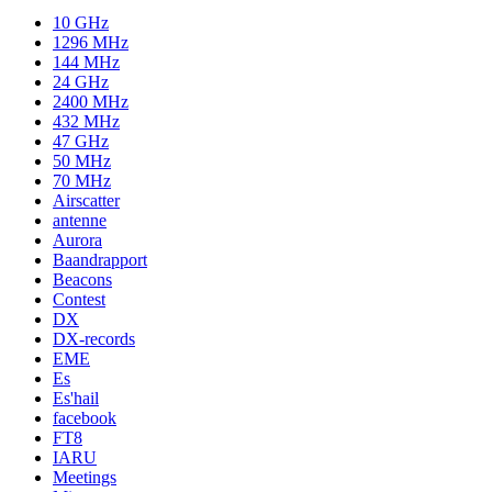
10 GHz
1296 MHz
144 MHz
24 GHz
2400 MHz
432 MHz
47 GHz
50 MHz
70 MHz
Airscatter
antenne
Aurora
Baandrapport
Beacons
Contest
DX
DX-records
EME
Es
Es'hail
facebook
FT8
IARU
Meetings