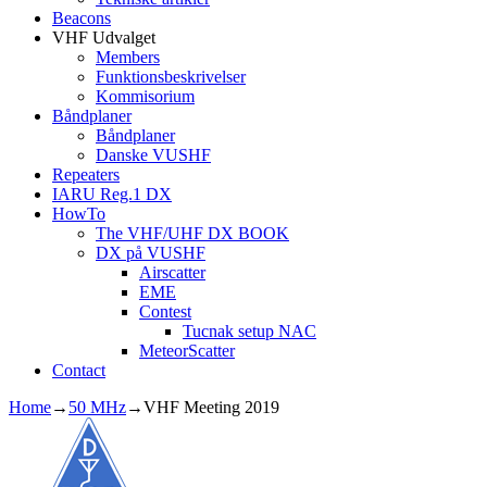
Beacons
VHF Udvalget
Members
Funktionsbeskrivelser
Kommisorium
Båndplaner
Båndplaner
Danske VUSHF
Repeaters
IARU Reg.1 DX
HowTo
The VHF/UHF DX BOOK
DX på VUSHF
Airscatter
EME
Contest
Tucnak setup NAC
MeteorScatter
Contact
Home
→
50 MHz
→
VHF Meeting 2019