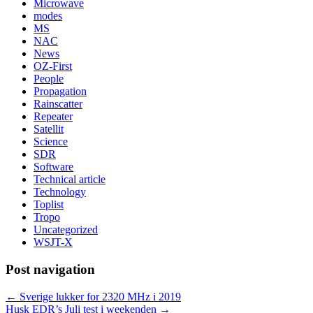
Microwave
modes
MS
NAC
News
OZ-First
People
Propagation
Rainscatter
Repeater
Satellit
Science
SDR
Software
Technical article
Technology
Toplist
Tropo
Uncategorized
WSJT-X
Post navigation
←
Sverige lukker for 2320 MHz i 2019
Husk EDR’s Juli test i weekenden
→