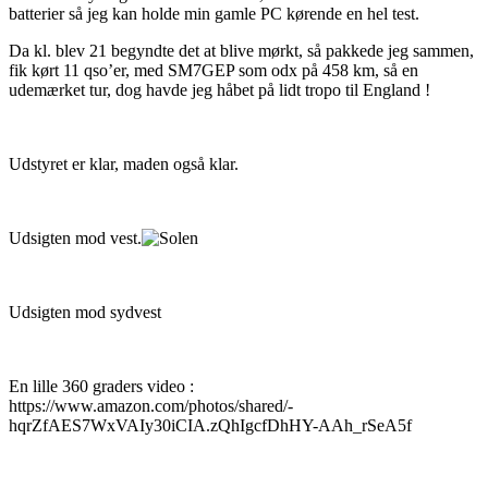
batterier så jeg kan holde min gamle PC kørende en hel test.
Da kl. blev 21 begyndte det at blive mørkt, så pakkede jeg sammen,
fik kørt 11 qso’er, med SM7GEP som odx på 458 km, så en
udemærket tur, dog havde jeg håbet på lidt tropo til England !
Udstyret er klar, maden også klar.
Udsigten mod vest.
Udsigten mod sydvest
En lille 360 graders video :
https://www.amazon.com/photos/shared/-
hqrZfAES7WxVAIy30iCIA.zQhIgcfDhHY-AAh_rSeA5f