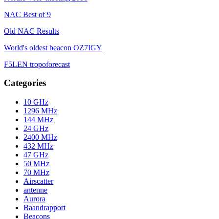
NAC Best of 9
Old NAC Results
World's oldest beacon OZ7IGY
F5LEN tropoforecast
Categories
10 GHz
1296 MHz
144 MHz
24 GHz
2400 MHz
432 MHz
47 GHz
50 MHz
70 MHz
Airscatter
antenne
Aurora
Baandrapport
Beacons