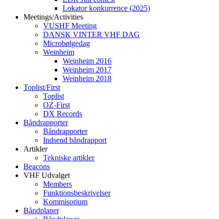
Lokator konkurrence (2025)
Meetings/Activities
VUSHF Meeting
DANSK VINTER VHF DAG
Microbølgedag
Weinheim
Weinheim 2016
Weinheim 2017
Weinheim 2018
Toplist/First
Toplist
OZ-First
DX Records
Båndrapporter
Båndrapporter
Indsend båndrapport
Artikler
Tekniske artikler
Beacons
VHF Udvalget
Members
Funktionsbeskrivelser
Kommisorium
Båndplaner