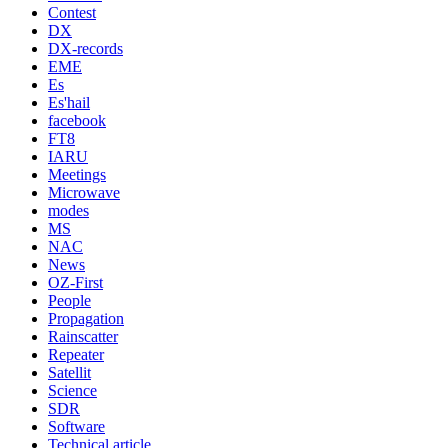
Contest
DX
DX-records
EME
Es
Es'hail
facebook
FT8
IARU
Meetings
Microwave
modes
MS
NAC
News
OZ-First
People
Propagation
Rainscatter
Repeater
Satellit
Science
SDR
Software
Technical article