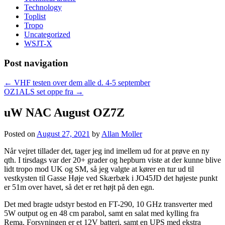
Technology
Toplist
Tropo
Uncategorized
WSJT-X
Post navigation
←
VHF testen over dem alle d. 4-5 september
OZ1ALS set oppe fra
→
uW NAC August OZ7Z
Posted on
August 27, 2021
by
Allan Moller
Når vejret tillader det, tager jeg ind imellem ud for at prøve en ny
qth. I tirsdags var der 20+ grader og hepburn viste at der kunne blive
lidt tropo mod UK og SM, så jeg valgte at kører en tur ud til
vestkysten til Gasse Høje ved Skærbæk i JO45JD det højeste punkt
er 51m over havet, så det er ret højt på den egn.
Det med bragte udstyr bestod en FT-290, 10 GHz transverter med
5W output og en 48 cm parabol, samt en salat med kylling fra
Rema. Forsyningen er et 12V batteri, samt en UPS med ekstra