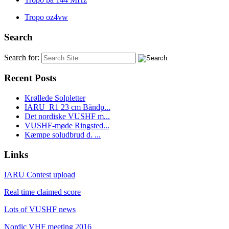
Tropo oz4vw
Search
Search for:
Recent Posts
Krøllede Solpletter
IARU_R1 23 cm Båndp...
Det nordiske VUSHF m...
VUSHF-møde Ringsted...
Kæmpe soludbrud d. ...
Links
IARU Contest upload
Real time claimed score
Lots of VUSHF news
Nordic VHF meeting 2016