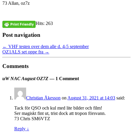
73 Allan, oz7z
Hits: 263
Post navigation
←
VHF testen over dem alle d. 4-5 september
OZ1ALS set oppe fra
→
Comments
uW NAC August OZ7Z
— 1 Comment
Christian Åkesson
on
August 31, 2021 at 14:03
said:
Tack för QSO och kul med lite bilder och film!
Ser magiskt fint ut, trist dock att tropon försvann.
73 Chris SM6VTZ
Reply
↓