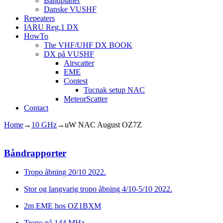
Båndplaner
Danske VUSHF
Repeaters
IARU Reg.1 DX
HowTo
The VHF/UHF DX BOOK
DX på VUSHF
Airscatter
EME
Contest
Tucnak setup NAC
MeteorScatter
Contact
Home
→
10 GHz
→
uW NAC August OZ7Z
Båndrapporter
Tropo åbning 20/10 2022.
Stor og langvarig tropo åbning 4/10-5/10 2022.
2m EME hos OZ1BXM
Tropo på 144 MHz