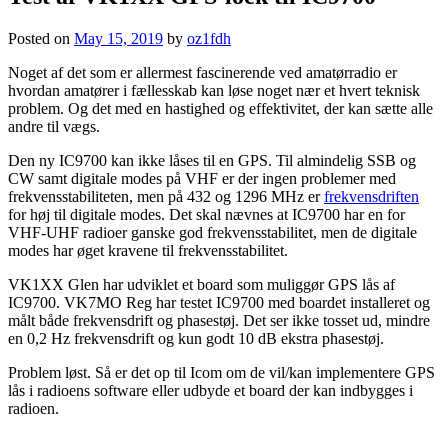
Posted on
May 15, 2019
by
oz1fdh
Noget af det som er allermest fascinerende ved amatørradio er
hvordan amatører i fællesskab kan løse noget nær et hvert teknisk
problem. Og det med en hastighed og effektivitet, der kan sætte alle
andre til vægs.
Den ny IC9700 kan ikke låses til en GPS. Til almindelig SSB og
CW samt digitale modes på VHF er der ingen problemer med
frekvensstabiliteten, men på 432 og 1296 MHz er
frekvensdriften
for høj til digitale modes. Det skal nævnes at IC9700 har en for
VHF-UHF radioer ganske god frekvensstabilitet, men de digitale
modes har øget kravene til frekvensstabilitet.
VK1XX Glen har udviklet et board som muliggør GPS lås af
IC9700. VK7MO Reg har testet IC9700 med boardet installeret og
målt både frekvensdrift og phasestøj. Det ser ikke tosset ud, mindre
en 0,2 Hz frekvensdrift og kun godt 10 dB ekstra phasestøj.
Problem løst. Så er det op til Icom om de vil/kan implementere GPS
lås i radioens software eller udbyde et board der kan indbygges i
radioen.