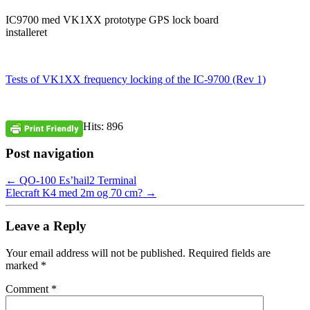
IC9700 med VK1XX prototype GPS lock board
installeret
Tests of VK1XX frequency locking of the IC-9700 (Rev 1)
Hits: 896
Post navigation
←
QO-100 Es’hail2 Terminal
Elecraft K4 med 2m og 70 cm?
→
Leave a Reply
Your email address will not be published.
Required fields are
marked
*
Comment
*