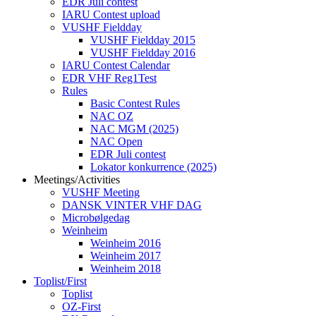
EDR Juli contest
IARU Contest upload
VUSHF Fieldday
VUSHF Fieldday 2015
VUSHF Fieldday 2016
IARU Contest Calendar
EDR VHF Reg1Test
Rules
Basic Contest Rules
NAC OZ
NAC MGM (2025)
NAC Open
EDR Juli contest
Lokator konkurrence (2025)
Meetings/Activities
VUSHF Meeting
DANSK VINTER VHF DAG
Microbølgedag
Weinheim
Weinheim 2016
Weinheim 2017
Weinheim 2018
Toplist/First
Toplist
OZ-First