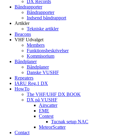
DX Records
Båndrapporter
Båndrapporter
Indsend båndrapport
Artikler
Tekniske artikler
Beacons
VHF Udvalget
Members
Funktionsbeskrivelser
Kommisorium
Båndplaner
Båndplaner
Danske VUSHF
Repeaters
IARU Reg.1 DX
HowTo
The VHF/UHF DX BOOK
DX på VUSHF
Airscatter
EME
Contest
Tucnak setup NAC
MeteorScatter
Contact