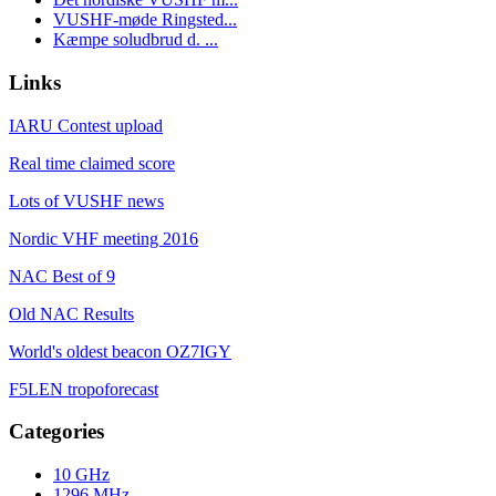
VUSHF-møde Ringsted...
Kæmpe soludbrud d. ...
Links
IARU Contest upload
Real time claimed score
Lots of VUSHF news
Nordic VHF meeting 2016
NAC Best of 9
Old NAC Results
World's oldest beacon OZ7IGY
F5LEN tropoforecast
Categories
10 GHz
1296 MHz