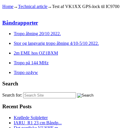
Home
→
Technical article
→
Test af VK1XX GPS-lock til IC9700
Båndrapporter
Tropo åbning 20/10 2022.
Stor og langvarig tropo åbning 4/10-5/10 2022.
2m EME hos OZ1BXM
Tropo på 144 MHz
Tropo oz4vw
Search
Search for:
Recent Posts
Krøllede Solpletter
IARU_R1 23 cm Båndp...
Det nordiske VUSHF m...