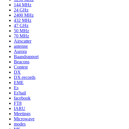
144 MHz
24 GHz
2400 MHz
432 MHz
47 GHz
50 MHz
70 MHz
Airscatter
antenne
Aurora
Baandrapport
Beacons
Contest
DX
DX-records
EME
Es
Es'hail
facebook
FT8
IARU
Meetings
Microwave
modes