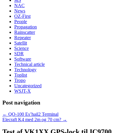
MS
NAC
News
OZ-First
People
Propagation
Rainscatter
Repeater
Satellit
Science
SDR
Software
Technical article
Technology
Toplist
Tropo
Uncategorized
WSJT-X
Post navigation
←
QO-100 Es’hail2 Terminal
Elecraft K4 med 2m og 70 cm?
→
Test af VK1XX GPS-lock til IC9700