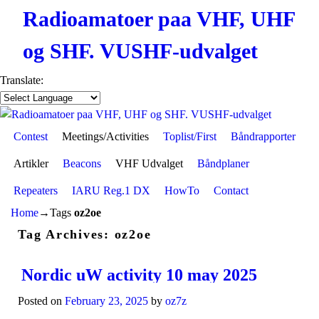
Radioamatoer paa VHF, UHF
og SHF. VUSHF-udvalget
Translate:
Contest
Skip to primary content
Skip to secondary content
Meetings/Activities
Toplist/First
Båndrapporter
Artikler
Beacons
VHF Udvalget
Båndplaner
Repeaters
IARU Reg.1 DX
HowTo
Contact
Home
→Tags
oz2oe
Tag Archives:
oz2oe
Nordic uW activity 10 may 2025
Posted on
February 23, 2025
by
oz7z