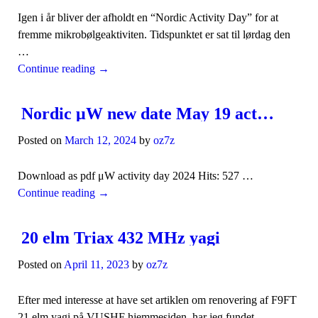
Igen i år bliver der afholdt en “Nordic Activity Day” for at
fremme mikrobølgeaktiviten. Tidspunktet er sat til lørdag den
…
Continue reading
→
Nordic μW new date May 19 activity day 2024
Posted on
March 12, 2024
by
oz7z
Download as pdf μW activity day 2024 Hits: 527 …
Continue reading
→
20 elm Triax 432 MHz yagi
Posted on
April 11, 2023
by
oz7z
Efter med interesse at have set artiklen om renovering af F9FT
21 elm yagi på VUSHF hjemmesiden, har jeg fundet …