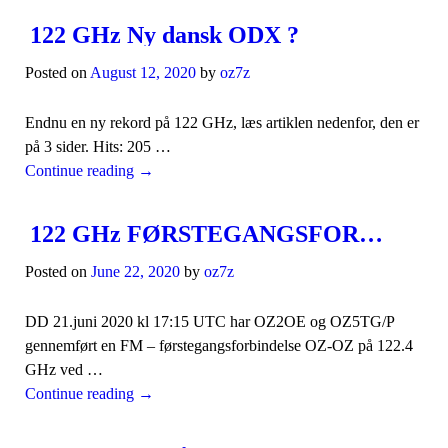
122 GHz Ny dansk ODX ?
Posted on
August 12, 2020
by
oz7z
Endnu en ny rekord på 122 GHz, læs artiklen nedenfor, den er
på 3 sider. Hits: 205 …
Continue reading
→
122 GHz FØRSTEGANGSFORBINDELSE OZ – OZ
Posted on
June 22, 2020
by
oz7z
DD 21.juni 2020 kl 17:15 UTC har OZ2OE og OZ5TG/P
gennemført en FM – førstegangsforbindelse OZ-OZ på 122.4
GHz ved …
Continue reading
→