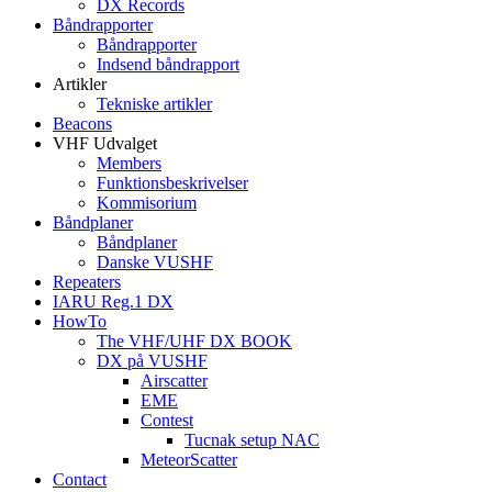
DX Records
Båndrapporter
Båndrapporter
Indsend båndrapport
Artikler
Tekniske artikler
Beacons
VHF Udvalget
Members
Funktionsbeskrivelser
Kommisorium
Båndplaner
Båndplaner
Danske VUSHF
Repeaters
IARU Reg.1 DX
HowTo
The VHF/UHF DX BOOK
DX på VUSHF
Airscatter
EME
Contest
Tucnak setup NAC
MeteorScatter
Contact