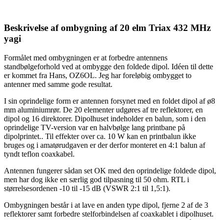
Beskrivelse af ombygning af 20 elm Triax 432 MHz
yagi
Formålet med ombygningen er at forbedre antennens
standbølgeforhold ved at ombygge den foldede dipol. Idéen til dette
er kommet fra Hans, OZ6OL. Jeg har foreløbig ombygget to
antenner med samme gode resultat.
I sin oprindelige form er antennen forsynet med en foldet dipol af ø8
mm aluminiumrør. De 20 elementer udgøres af tre reflektorer, en
dipol og 16 direktorer. Dipolhuset indeholder en balun, som i den
oprindelige TV-version var en halvbølge lang printbane på
dipolprintet.. Til effekter over ca. 10 W kan en printbalun ikke
bruges og i amatørudgaven er der derfor monteret en 4:1 balun af
tyndt teflon coaxkabel.
Antennen fungerer sådan set OK med den oprindelige foldede dipol,
men har dog ikke en særlig god tilpasning til 50 ohm. RTL i
størrelsesordenen -10 til -15 dB (VSWR 2:1 til 1,5:1).
Ombygningen består i at lave en anden type dipol, fjerne 2 af de 3
reflektorer samt forbedre stelforbindelsen af coaxkablet i dipolhuset.