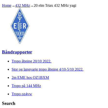
Home
→
432 MHz
→
20 elm Triax 432 MHz yagi
Båndrapporter
Tropo åbning 20/10 2022.
Stor og langvarig tropo åbning 4/10-5/10 2022.
2m EME hos OZ1BXM
Tropo på 144 MHz
Tropo oz4vw
Search