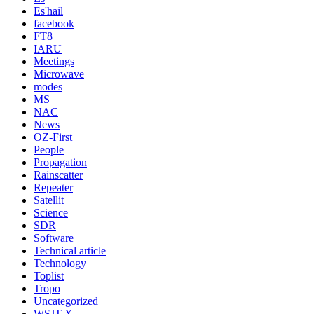
Es'hail
facebook
FT8
IARU
Meetings
Microwave
modes
MS
NAC
News
OZ-First
People
Propagation
Rainscatter
Repeater
Satellit
Science
SDR
Software
Technical article
Technology
Toplist
Tropo
Uncategorized
WSJT-X