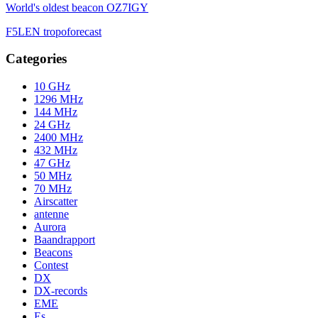
World's oldest beacon OZ7IGY
F5LEN tropoforecast
Categories
10 GHz
1296 MHz
144 MHz
24 GHz
2400 MHz
432 MHz
47 GHz
50 MHz
70 MHz
Airscatter
antenne
Aurora
Baandrapport
Beacons
Contest
DX
DX-records
EME
Es