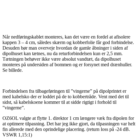
Når nedføringskablet monteres, kan det være en fordel at afisolere
kappen 3 – 4 cm, således skærm og kobberfolie får god forbindelse.
Desuden bør man overveje hvordan de gamle åbninger i siden af
dipolhuset kan tætnes, nu da returforbindelsen kun er 2,5 mm.
Tætningen behøver ikke være absolut vandtæt, da dipolhuset
monteres på undersiden af bommen og er forsynet med drænhuller.
Se billede.
Forbindelsen fra tilbageføringen til ”vingerne” på dipolprintet er
med kabelsko der er loddet på de to kobbertråde. Vent med det til
sidst, så kabelskoene kommer til at sidde rigtigt i forhold til
”vingerne”.
OZ6OL valgte at flytte 1. direktor 1 cm længere væk fra dipolen for
at optimere tilpasning. Det har jeg ikke gjort, da tilpasningen var helt
fin allerede med den oprindelige placering. (return loss på -24 dB.
VSWR 1,15:1)