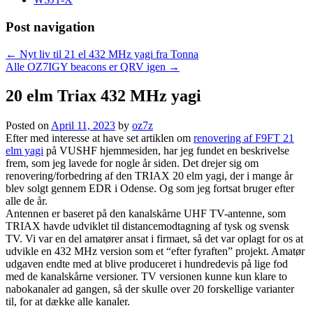
Post navigation
←
Nyt liv til 21 el 432 MHz yagi fra Tonna
Alle OZ7IGY beacons er QRV igen
→
20 elm Triax 432 MHz yagi
Posted on
April 11, 2023
by
oz7z
Efter med interesse at have set artiklen om
renovering af F9FT 21
elm yagi
på VUSHF hjemmesiden, har jeg fundet en beskrivelse
frem, som jeg lavede for nogle år siden. Det drejer sig om
renovering/forbedring af den TRIAX 20 elm yagi, der i mange år
blev solgt gennem EDR i Odense. Og som jeg fortsat bruger efter
alle de år.
Antennen er baseret på den kanalskårne UHF TV-antenne, som
TRIAX havde udviklet til distancemodtagning af tysk og svensk
TV. Vi var en del amatører ansat i firmaet, så det var oplagt for os at
udvikle en 432 MHz version som et “efter fyraften” projekt. Amatør
udgaven endte med at blive produceret i hundredevis på lige fod
med de kanalskårne versioner. TV versionen kunne kun klare to
nabokanaler ad gangen, så der skulle over 20 forskellige varianter
til, for at dække alle kanaler.