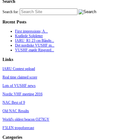
Search
Search for:
Recent Posts
First impressions; A...
Krøllede Solpletter
IARU_R1 23 cm Båndp...
Det nordiske VUSHF m...
VUSHF-møde Ringsted...
Links
IARU Contest upload
Real time claimed score
Lots of VUSHF news
Nordic VHF meeting 2016
NAC Best of 9
Old NAC Results
World's oldest beacon OZ7IGY
F5LEN tropoforecast
Categories