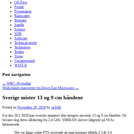
OZ-First
People
Propagation
Rainscatter
Repeater
Satellit
Science
SDR
Software
Technical article
Technology
Toplist
Tropo
Uncategorized
WSJT-X
Post navigation
←
WRC-19 resultat
Multi-bånds transverter fra Down East Microwave
→
Sverige mister 13 og 9 cm båndene
Posted on
November 29, 2019
by
oz1fdh
Fra den 26/2 2020 kan svenske amatører ikke længere anvende 13 og 9 cm båndene. De
bevarer dog deres allokering fra 2,4 GHz. SM6EAN skriver følgende på SSAs
hjemmeside:
Det var länge sedan PTS aviserade att man kommer tilldela 2,3 & 3,4