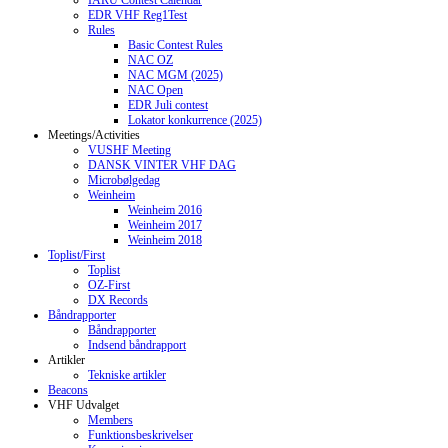
IARU Contest Calendar
EDR VHF Reg1Test
Rules
Basic Contest Rules
NAC OZ
NAC MGM (2025)
NAC Open
EDR Juli contest
Lokator konkurrence (2025)
Meetings/Activities
VUSHF Meeting
DANSK VINTER VHF DAG
Microbølgedag
Weinheim
Weinheim 2016
Weinheim 2017
Weinheim 2018
Toplist/First
Toplist
OZ-First
DX Records
Båndrapporter
Båndrapporter
Indsend båndrapport
Artikler
Tekniske artikler
Beacons
VHF Udvalget
Members
Funktionsbeskrivelser