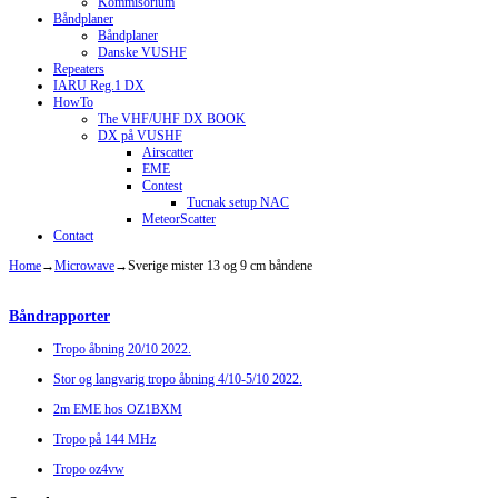
Kommisorium
Båndplaner
Båndplaner
Danske VUSHF
Repeaters
IARU Reg.1 DX
HowTo
The VHF/UHF DX BOOK
DX på VUSHF
Airscatter
EME
Contest
Tucnak setup NAC
MeteorScatter
Contact
Home
→
Microwave
→
Sverige mister 13 og 9 cm båndene
Båndrapporter
Tropo åbning 20/10 2022.
Stor og langvarig tropo åbning 4/10-5/10 2022.
2m EME hos OZ1BXM
Tropo på 144 MHz
Tropo oz4vw