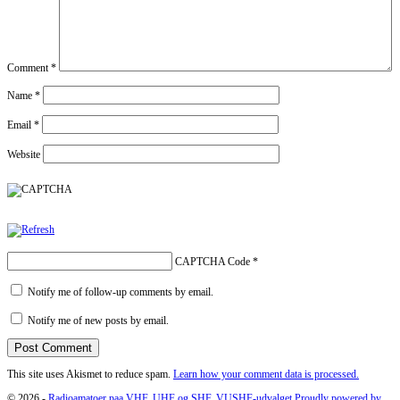
Comment
*
Name
*
Email
*
Website
CAPTCHA Code
*
Notify me of follow-up comments by email.
Notify me of new posts by email.
This site uses Akismet to reduce spam.
Learn how your comment data is processed.
© 2026 -
Radioamatoer paa VHF, UHF og SHF. VUSHF-udvalget
Proudly powered by