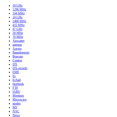
10 GHz
1296 MHz
144 MHz
24 GHz
2400 MHz
432 MHz
47 GHz
50 MHz
70 MHz
Airscatter
antenne
Aurora
Baandrapport
Beacons
Contest
DX
DX-records
EME
Es
Es'hail
facebook
FT8
IARU
Meetings
Microwave
modes
MS
NAC
News