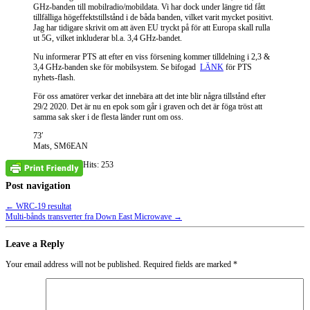
GHz-banden till mobilradio/mobildata. Vi har dock under längre tid fått
tillfälliga högeffektstillstånd i de båda banden, vilket varit mycket positivt.
Jag har tidigare skrivit om att även EU tryckt på för att Europa skall rulla
ut 5G, vilket inkluderar bl.a. 3,4 GHz-bandet.
Nu informerar PTS att efter en viss försening kommer tilldelning i 2,3 &
3,4 GHz-banden ske för mobilsystem. Se bifogad
LÄNK
för PTS
nyhets-flash.
För oss amatörer verkar det innebära att det inte blir några tillstånd efter
29/2 2020. Det är nu en epok som går i graven och det är föga tröst att
samma sak sker i de flesta länder runt om oss.
73′
Mats, SM6EAN
Hits: 253
Post navigation
←
WRC-19 resultat
Multi-bånds transverter fra Down East Microwave
→
Leave a Reply
Your email address will not be published.
Required fields are marked
*