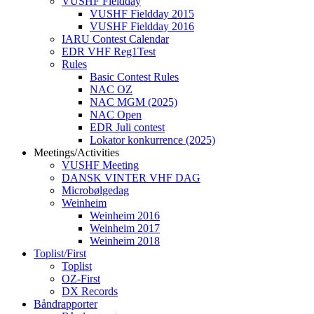
VUSHF Fieldday
VUSHF Fieldday 2015
VUSHF Fieldday 2016
IARU Contest Calendar
EDR VHF Reg1Test
Rules
Basic Contest Rules
NAC OZ
NAC MGM (2025)
NAC Open
EDR Juli contest
Lokator konkurrence (2025)
Meetings/Activities
VUSHF Meeting
DANSK VINTER VHF DAG
Microbølgedag
Weinheim
Weinheim 2016
Weinheim 2017
Weinheim 2018
Toplist/First
Toplist
OZ-First
DX Records
Båndrapporter