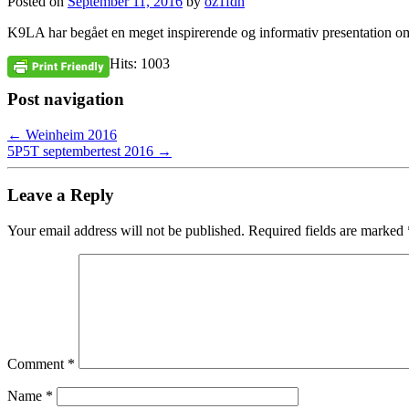
Posted on
September 11, 2016
by
oz1fdh
K9LA har begået en meget inspirerende og informativ presentation om 
Hits: 1003
Post navigation
←
Weinheim 2016
5P5T septembertest 2016
→
Leave a Reply
Your email address will not be published.
Required fields are marked
Comment
*
Name
*