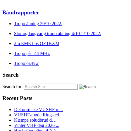
Båndrapporter
Tropo åbning 20/10 2022.
Stor og langvarig tropo åbning 4/10-5/10 2022.
2m EME hos OZ1BXM
Tropo på 144 MHz
Tropo oz4vw
Search
Search for:
Recent Posts
Det nordiske VUSHF m...
VUSHF-møde Ringsted...
Kæmpe soludbrud d. ...
Vinter VHF dag 2026 ...
Husk: Opdeling af NA...