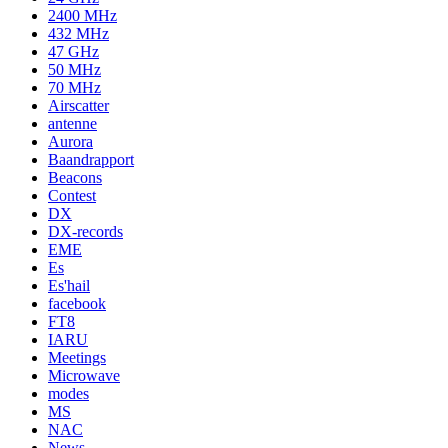
2400 MHz
432 MHz
47 GHz
50 MHz
70 MHz
Airscatter
antenne
Aurora
Baandrapport
Beacons
Contest
DX
DX-records
EME
Es
Es'hail
facebook
FT8
IARU
Meetings
Microwave
modes
MS
NAC
News