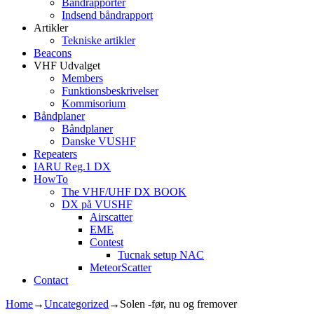
Båndrapporter
Indsend båndrapport
Artikler
Tekniske artikler
Beacons
VHF Udvalget
Members
Funktionsbeskrivelser
Kommisorium
Båndplaner
Båndplaner
Danske VUSHF
Repeaters
IARU Reg.1 DX
HowTo
The VHF/UHF DX BOOK
DX på VUSHF
Airscatter
EME
Contest
Tucnak setup NAC
MeteorScatter
Contact
Home
→
Uncategorized
→
Solen -før, nu og fremover