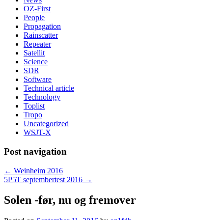
OZ-First
People
Propagation
Rainscatter
Repeater
Satellit
Science
SDR
Software
Technical article
Technology
Toplist
Tropo
Uncategorized
WSJT-X
Post navigation
←
Weinheim 2016
5P5T septembertest 2016
→
Solen -før, nu og fremover