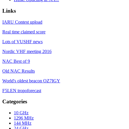
Links
IARU Contest upload
Real time claimed score
Lots of VUSHF news
Nordic VHF meeting 2016
NAC Best of 9
Old NAC Results
World's oldest beacon OZ7IGY
F5LEN tropoforecast
Categories
10 GHz
1296 MHz
144 MHz
24 GHz