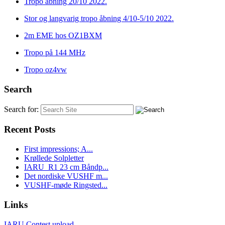
Tropo åbning 20/10 2022.
Stor og langvarig tropo åbning 4/10-5/10 2022.
2m EME hos OZ1BXM
Tropo på 144 MHz
Tropo oz4vw
Search
Search for:
Recent Posts
First impressions; A...
Krøllede Solpletter
IARU_R1 23 cm Båndp...
Det nordiske VUSHF m...
VUSHF-møde Ringsted...
Links
IARU Contest upload