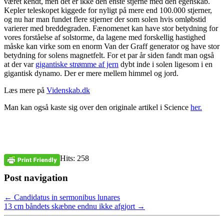
været kendt, men det er ikke den enste stjerne med den egenskab.
Kepler teleskopet kiggede for nyligt på mere end 100.000 stjerner,
og nu har man fundet flere stjerner der som solen hvis omløbstid
varierer med breddegraden. Fænomenet kan have stor betydning for
vores forståelse af solstorme, da lagene med forskellig hastighed
måske kan virke som en enorm Van der Graff generator og have stor
betydning for solens magnetfelt. For et par år siden fandt man også
at der var
gigantiske strømme af jern
dybt inde i solen ligesom i en
gigantisk dynamo. Der er mere mellem himmel og jord.
Læs mere på
Videnskab.dk
Man kan også kaste sig over den originale artikel i Science
her.
Hits: 258
Post navigation
←
Candidatus in sermonibus lunares
13 cm båndets skæbne endnu ikke afgjort
→