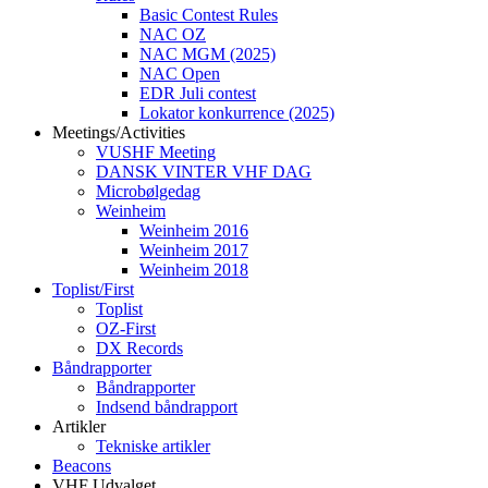
Basic Contest Rules
NAC OZ
NAC MGM (2025)
NAC Open
EDR Juli contest
Lokator konkurrence (2025)
Meetings/Activities
VUSHF Meeting
DANSK VINTER VHF DAG
Microbølgedag
Weinheim
Weinheim 2016
Weinheim 2017
Weinheim 2018
Toplist/First
Toplist
OZ-First
DX Records
Båndrapporter
Båndrapporter
Indsend båndrapport
Artikler
Tekniske artikler
Beacons
VHF Udvalget