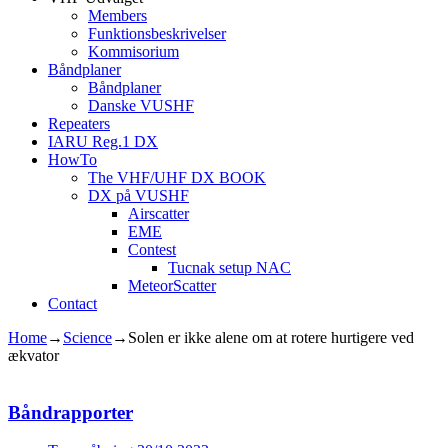
Members
Funktionsbeskrivelser
Kommisorium
Båndplaner
Båndplaner
Danske VUSHF
Repeaters
IARU Reg.1 DX
HowTo
The VHF/UHF DX BOOK
DX på VUSHF
Airscatter
EME
Contest
Tucnak setup NAC
MeteorScatter
Contact
Home
→
Science
→
Solen er ikke alene om at rotere hurtigere ved
ækvator
Båndrapporter