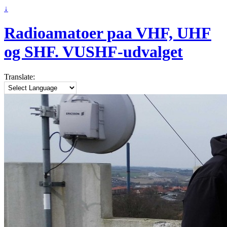
↓
Radioamatoer paa VHF, UHF
og SHF. VUSHF-udvalget
Translate: