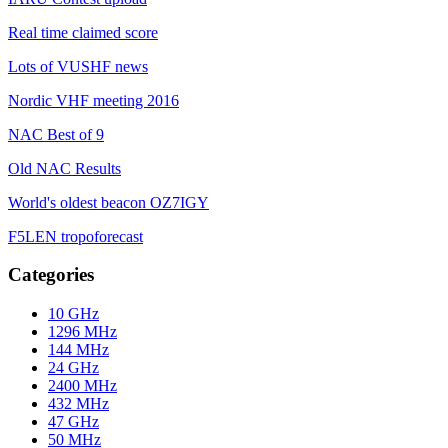
Real time claimed score
Lots of VUSHF news
Nordic VHF meeting 2016
NAC Best of 9
Old NAC Results
World's oldest beacon OZ7IGY
F5LEN tropoforecast
Categories
10 GHz
1296 MHz
144 MHz
24 GHz
2400 MHz
432 MHz
47 GHz
50 MHz