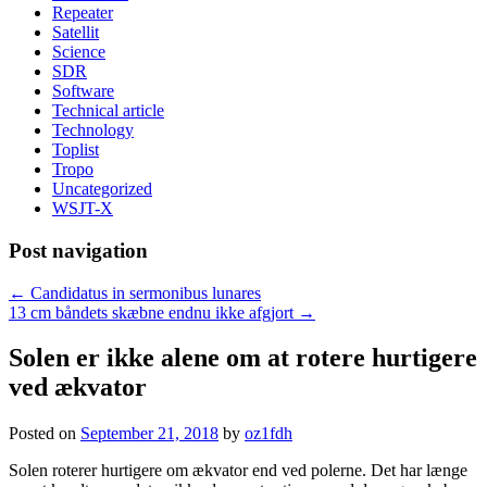
Repeater
Satellit
Science
SDR
Software
Technical article
Technology
Toplist
Tropo
Uncategorized
WSJT-X
Post navigation
←
Candidatus in sermonibus lunares
13 cm båndets skæbne endnu ikke afgjort
→
Solen er ikke alene om at rotere hurtigere
ved ækvator
Posted on
September 21, 2018
by
oz1fdh
Solen roterer hurtigere om ækvator end ved polerne. Det har længe