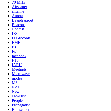
70 MHz
Airscatter
antenne
Aurora
Baandrapport
Beacons
Contest
DX
DX-records
EME
Es
Es'hail
facebook
FT8
IARU
Meetings
Microwave
modes
MS
NAC
News
OZ-First
People
Propagation
Rainscatter