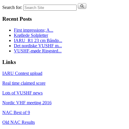
Search for:
Recent Posts
First impressions; A...
Krøllede Solpletter
IARU_R1 23 cm Båndp...
Det nordiske VUSHF m...
VUSHF-møde Ringsted...
Links
IARU Contest upload
Real time claimed score
Lots of VUSHF news
Nordic VHF meeting 2016
NAC Best of 9
Old NAC Results