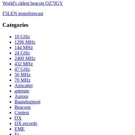
World's oldest beacon OZ7IGY
F5LEN tropoforecast
Categories
10 GHz
1296 MHz
144 MHz
24 GHz
2400 MHz
432 MHz
47 GHz
50 MHz
70 MHz
Airscatter
antenne
Aurora
Baandrapport
Beacons
Contest
DX
DX-records
EME
Es