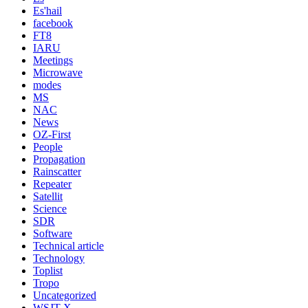
Es'hail
facebook
FT8
IARU
Meetings
Microwave
modes
MS
NAC
News
OZ-First
People
Propagation
Rainscatter
Repeater
Satellit
Science
SDR
Software
Technical article
Technology
Toplist
Tropo
Uncategorized
WSJT-X