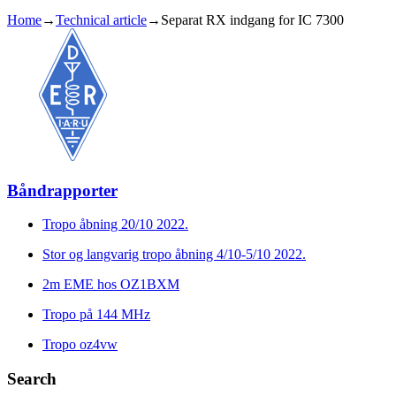
Home
→
Technical article
→
Separat RX indgang for IC 7300
Båndrapporter
Tropo åbning 20/10 2022.
Stor og langvarig tropo åbning 4/10-5/10 2022.
2m EME hos OZ1BXM
Tropo på 144 MHz
Tropo oz4vw
Search