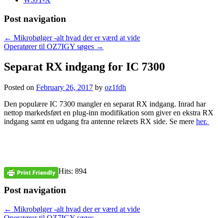
Post navigation
←
Mikrobølger -alt hvad der er værd at vide
Operatører til OZ7IGY søges
→
Separat RX indgang for IC 7300
Posted on
February 26, 2017
by
oz1fdh
Den populære IC 7300 mangler en separat RX indgang. Inrad har
nettop markedsført en plug-inn modifikation som giver en ekstra RX
indgang samt en udgang fra antenne relæets RX side. Se mere
her.
Hits: 894
Post navigation
←
Mikrobølger -alt hvad der er værd at vide
Operatører til OZ7IGY søges
→