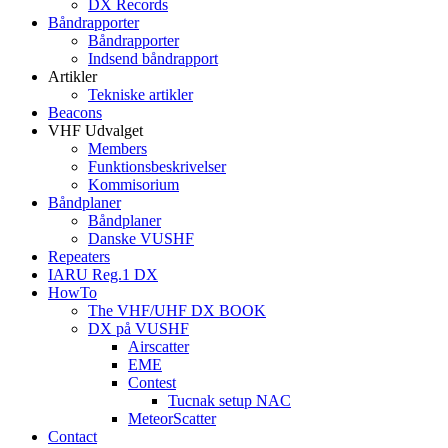
DX Records
Båndrapporter
Båndrapporter
Indsend båndrapport
Artikler
Tekniske artikler
Beacons
VHF Udvalget
Members
Funktionsbeskrivelser
Kommisorium
Båndplaner
Båndplaner
Danske VUSHF
Repeaters
IARU Reg.1 DX
HowTo
The VHF/UHF DX BOOK
DX på VUSHF
Airscatter
EME
Contest
Tucnak setup NAC
MeteorScatter
Contact