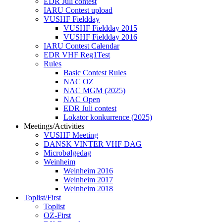
EDR Juli contest
IARU Contest upload
VUSHF Fieldday
VUSHF Fieldday 2015
VUSHF Fieldday 2016
IARU Contest Calendar
EDR VHF Reg1Test
Rules
Basic Contest Rules
NAC OZ
NAC MGM (2025)
NAC Open
EDR Juli contest
Lokator konkurrence (2025)
Meetings/Activities
VUSHF Meeting
DANSK VINTER VHF DAG
Microbølgedag
Weinheim
Weinheim 2016
Weinheim 2017
Weinheim 2018
Toplist/First
Toplist
OZ-First