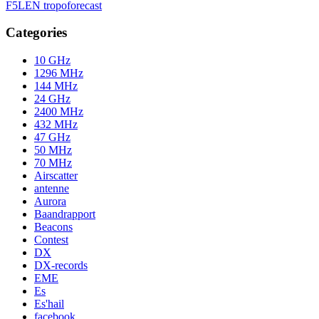
F5LEN tropoforecast
Categories
10 GHz
1296 MHz
144 MHz
24 GHz
2400 MHz
432 MHz
47 GHz
50 MHz
70 MHz
Airscatter
antenne
Aurora
Baandrapport
Beacons
Contest
DX
DX-records
EME
Es
Es'hail
facebook