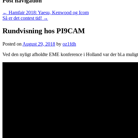
Post navigation
←
Hamfair 2018: Yaesu, Kenwood og Icom
Så er det contest tid!
→
Rundvisning hos PI9CAM
Posted on
August 29, 2018
by
oz1fdh
Ved den nyligt afholdte EME konference i Holland var der bl.a muli