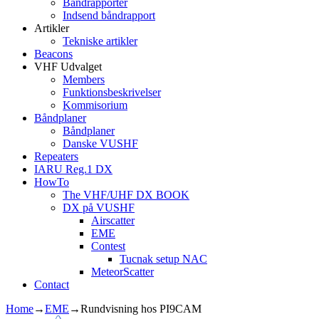
Båndrapporter
Indsend båndrapport
Artikler
Tekniske artikler
Beacons
VHF Udvalget
Members
Funktionsbeskrivelser
Kommisorium
Båndplaner
Båndplaner
Danske VUSHF
Repeaters
IARU Reg.1 DX
HowTo
The VHF/UHF DX BOOK
DX på VUSHF
Airscatter
EME
Contest
Tucnak setup NAC
MeteorScatter
Contact
Home
→
EME
→
Rundvisning hos PI9CAM