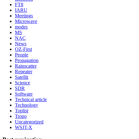
FT8
IARU
Meetings
Microwave
modes
MS
NAC
News
OZ-First
People
Propagation
Rainscatter
Repeater
Satellit
Science
SDR
Software
Technical article
Technology
Toplist
Tropo
Uncategorized
WSJT-X