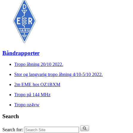
Båndrapporter
Tropo åbning 20/10 2022.
Stor og langvarig tropo åbning 4/10-5/10 2022.
2m EME hos OZ1BXM
Tropo på 144 MHz
Tropo oz4vw
Search
Search for: