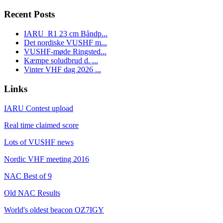
Recent Posts
IARU_R1 23 cm Båndp...
Det nordiske VUSHF m...
VUSHF-møde Ringsted...
Kæmpe soludbrud d. ...
Vinter VHF dag 2026 ...
Links
IARU Contest upload
Real time claimed score
Lots of VUSHF news
Nordic VHF meeting 2016
NAC Best of 9
Old NAC Results
World's oldest beacon OZ7IGY