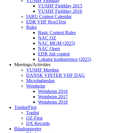
VUSHF Fieldday
VUSHF Fieldday 2015
VUSHF Fieldday 2016
IARU Contest Calendar
EDR VHF Reg1Test
Rules
Basic Contest Rules
NAC OZ
NAC MGM (2025)
NAC Open
EDR Juli contest
Lokator konkurrence (2025)
Meetings/Activities
VUSHF Meeting
DANSK VINTER VHF DAG
Microbølgedag
Weinheim
Weinheim 2016
Weinheim 2017
Weinheim 2018
Toplist/First
Toplist
OZ-First
DX Records
Båndrapporter