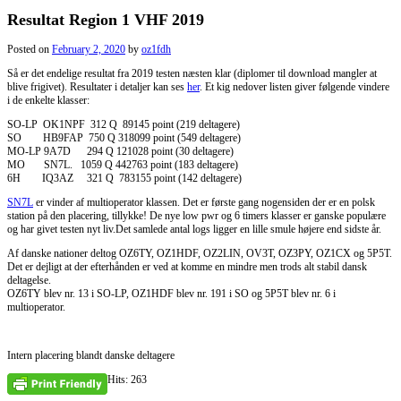
Resultat Region 1 VHF 2019
Posted on
February 2, 2020
by
oz1fdh
Så er det endelige resultat fra 2019 testen næsten klar (diplomer til download mangler at
blive frigivet). Resultater i detaljer kan ses
her
. Et kig nedover listen giver følgende vindere
i de enkelte klasser:
SO-LP OK1NPF 312 Q 89145 point (219 deltagere)
SO HB9FAP 750 Q 318099 point (549 deltagere)
MO-LP 9A7D 294 Q 121028 point (30 deltagere)
MO SN7L. 1059 Q 442763 point (183 deltagere)
6H IQ3AZ 321 Q 783155 point (142 deltagere)
SN7L
er vinder af multioperator klassen. Det er første gang nogensiden der er en polsk
station på den placering, tillykke! De nye low pwr og 6 timers klasser er ganske populære
og har givet testen nyt liv.Det samlede antal logs ligger en lille smule højere end sidste år.
Af danske nationer deltog OZ6TY, OZ1HDF, OZ2LIN, OV3T, OZ3PY, OZ1CX og 5P5T.
Det er dejligt at der efterhånden er ved at komme en mindre men trods alt stabil dansk
deltagelse.
OZ6TY blev nr. 13 i SO-LP, OZ1HDF blev nr. 191 i SO og 5P5T blev nr. 6 i
multioperator.
Intern placering blandt danske deltagere
Hits: 263