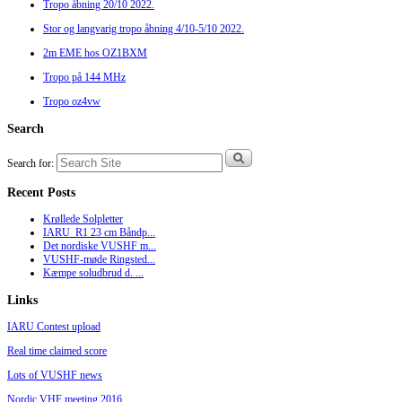
Tropo åbning 20/10 2022.
Stor og langvarig tropo åbning 4/10-5/10 2022.
2m EME hos OZ1BXM
Tropo på 144 MHz
Tropo oz4vw
Search
Search for:
Recent Posts
Krøllede Solpletter
IARU_R1 23 cm Båndp...
Det nordiske VUSHF m...
VUSHF-møde Ringsted...
Kæmpe soludbrud d. ...
Links
IARU Contest upload
Real time claimed score
Lots of VUSHF news
Nordic VHF meeting 2016