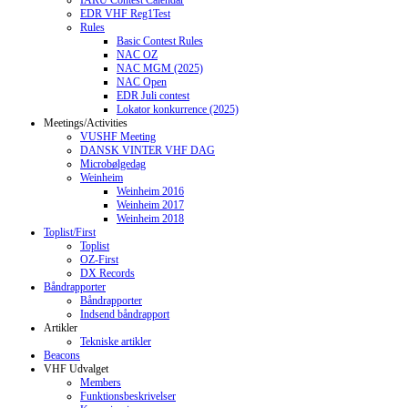
IARU Contest Calendar
EDR VHF Reg1Test
Rules
Basic Contest Rules
NAC OZ
NAC MGM (2025)
NAC Open
EDR Juli contest
Lokator konkurrence (2025)
Meetings/Activities
VUSHF Meeting
DANSK VINTER VHF DAG
Microbølgedag
Weinheim
Weinheim 2016
Weinheim 2017
Weinheim 2018
Toplist/First
Toplist
OZ-First
DX Records
Båndrapporter
Båndrapporter
Indsend båndrapport
Artikler
Tekniske artikler
Beacons
VHF Udvalget
Members
Funktionsbeskrivelser