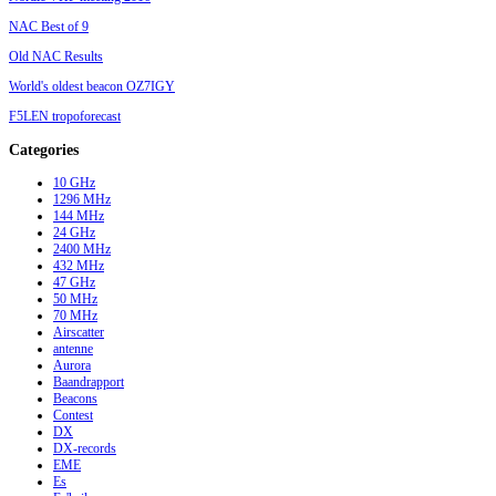
NAC Best of 9
Old NAC Results
World's oldest beacon OZ7IGY
F5LEN tropoforecast
Categories
10 GHz
1296 MHz
144 MHz
24 GHz
2400 MHz
432 MHz
47 GHz
50 MHz
70 MHz
Airscatter
antenne
Aurora
Baandrapport
Beacons
Contest
DX
DX-records
EME
Es