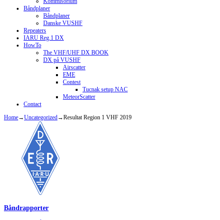
Kommisorium
Båndplaner
Båndplaner
Danske VUSHF
Repeaters
IARU Reg.1 DX
HowTo
The VHF/UHF DX BOOK
DX på VUSHF
Airscatter
EME
Contest
Tucnak setup NAC
MeteorScatter
Contact
Home
→
Uncategorized
→
Resultat Region 1 VHF 2019
Båndrapporter