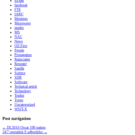
Es'hail
facebook
FT8
IARU
Meetings
Microwave
modes
MS
NAC
News
OZ-First
People
Propagation
Rainscatter
Repeater
Satellit
Science
SDR
Software
Technical article
Technology
Toplist
Tropo
Uncategorized
WSJT-X
Post navigation
←
DL3IAS Oscar 100 station
24/7 sporadisk E udbredelse
→