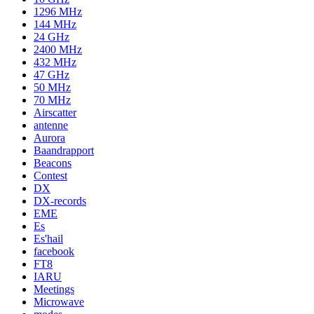
1296 MHz
144 MHz
24 GHz
2400 MHz
432 MHz
47 GHz
50 MHz
70 MHz
Airscatter
antenne
Aurora
Baandrapport
Beacons
Contest
DX
DX-records
EME
Es
Es'hail
facebook
FT8
IARU
Meetings
Microwave