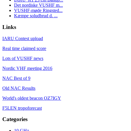
Det nordiske VUSHF m...
VUSHF-møde Ringsted...
Kæmpe soludbrud d. ...
Links
IARU Contest upload
Real time claimed score
Lots of VUSHF news
Nordic VHF meeting 2016
NAC Best of 9
Old NAC Results
World's oldest beacon OZ7IGY
F5LEN tropoforecast
Categories
10 GHz