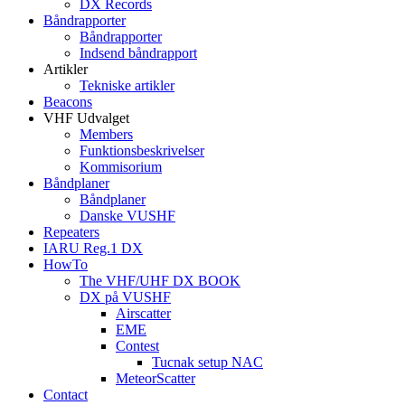
DX Records
Båndrapporter
Båndrapporter
Indsend båndrapport
Artikler
Tekniske artikler
Beacons
VHF Udvalget
Members
Funktionsbeskrivelser
Kommisorium
Båndplaner
Båndplaner
Danske VUSHF
Repeaters
IARU Reg.1 DX
HowTo
The VHF/UHF DX BOOK
DX på VUSHF
Airscatter
EME
Contest
Tucnak setup NAC
MeteorScatter
Contact