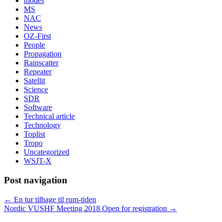
modes
MS
NAC
News
OZ-First
People
Propagation
Rainscatter
Repeater
Satellit
Science
SDR
Software
Technical article
Technology
Toplist
Tropo
Uncategorized
WSJT-X
Post navigation
←
En tur tilbage til rum-tiden
Nordic VUSHF Meeting 2018 Open for registration
→