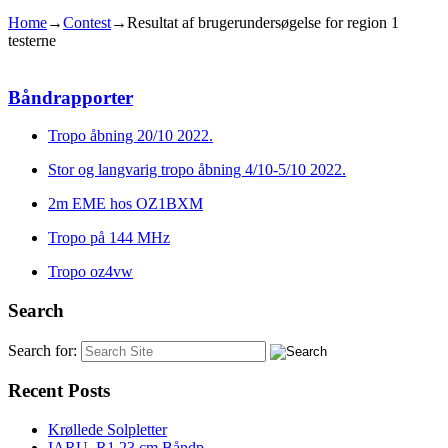
Home
→
Contest
→
Resultat af brugerundersøgelse for region 1
testerne
Båndrapporter
Tropo åbning 20/10 2022.
Stor og langvarig tropo åbning 4/10-5/10 2022.
2m EME hos OZ1BXM
Tropo på 144 MHz
Tropo oz4vw
Search
Search for:
Recent Posts
Krøllede Solpletter
IARU_R1 23 cm Båndp...