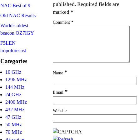
published.
Required fields are
NAC Best of 9
marked
*
Old NAC Results
Comment
*
World's oldest
beacon OZ7IGY
F5LEN
tropoforecast
Categories
*
10 GHz
Name
1296 MHz
144 MHz
*
Email
24 GHz
2400 MHz
432 MHz
Website
47 GHz
50 MHz
70 MHz
Airscatter