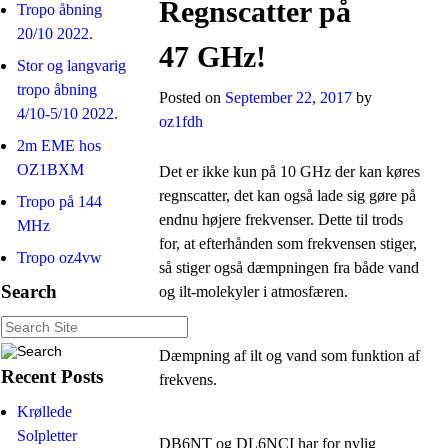
Regnscatter på
Tropo åbning
20/10 2022.
47 GHz!
Stor og langvarig
tropo åbning
Posted on
September 22, 2017
by
4/10-5/10 2022.
oz1fdh
2m EME hos
OZ1BXM
Det er ikke kun på 10 GHz der kan køres
regnscatter, det kan også lade sig gøre på
Tropo på 144
endnu højere frekvenser. Dette til trods
MHz
for, at efterhånden som frekvensen stiger,
Tropo oz4vw
så stiger også dæmpningen fra både vand
Search
og ilt-molekyler i atmosfæren.
Dæmpning af ilt og vand som funktion af
Recent Posts
frekvens.
Krøllede
Solpletter
DB6NT og DL6NCI har for nylig