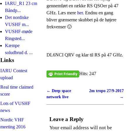
IARU_R1 23 cm
gennemført en række RS QSOer på 47
Båndp...
GHz. Læs mere
her
. Endnu en gang
Det nordiske
bliver grænserne skubbet på de højere
VUSHF m...
frekvenser 🙂
VUSHF-møde
Ringsted...
Kæmpe
soludbrud d. ...
DL6NCI QRV og klar til RS på 47 GHz.
Links
IARU Contest
Hits: 247
upload
Real time claimed
←
Deep space
2m tropo 27/9-2017
Post navigation
score
network live
→
Lots of VUSHF
news
Leave a Reply
Nordic VHF
meeting 2016
Your email address will not be