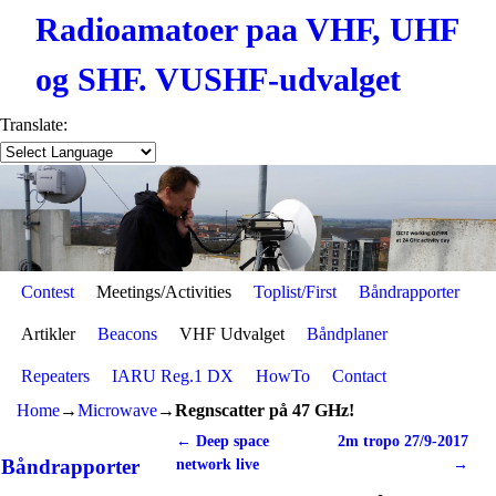
Radioamatoer paa VHF, UHF
og SHF. VUSHF-udvalget
Translate:
Contest
Skip to primary content
Skip to secondary content
Meetings/Activities
Toplist/First
Båndrapporter
Artikler
Beacons
VHF Udvalget
Båndplaner
Repeaters
IARU Reg.1 DX
HowTo
Contact
Home
→
Microwave
→
Regnscatter på 47 GHz!
←
Deep space
2m tropo 27/9-2017
Post navigation
Båndrapporter
network live
→