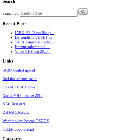
Search
Search for:
Recent Posts
IARU_R1 23 cm Båndp...
Det nordiske VUSHF m...
VUSHF-møde Ringsted...
Kæmpe soludbrud d. ...
Vinter VHF dag 2026 ...
Links
IARU Contest upload
Real time claimed score
Lots of VUSHF news
Nordic VHF meeting 2016
NAC Best of 9
Old NAC Results
World's oldest beacon OZ7IGY
F5LEN tropoforecast
Categories