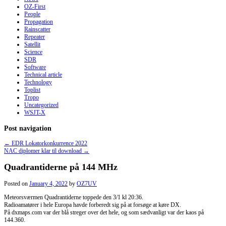
OZ-First
People
Propagation
Rainscatter
Repeater
Satellit
Science
SDR
Software
Technical article
Technology
Toplist
Tropo
Uncategorized
WSJT-X
Post navigation
←
EDR Lokatorkonkurrence 2022
NAC diplomer klar til download
→
Quadrantiderne på 144 MHz
Posted on
January 4, 2022
by
OZ7UV
Meteorsværmen Quadrantiderne toppede den 3/1 kl 20:36.
Radioamatører i hele Europa havde forberedt sig på at forsøge at køre DX.
På dxmaps.com var der blå streger over det hele, og som sædvanligt var der kaos på
144.360.