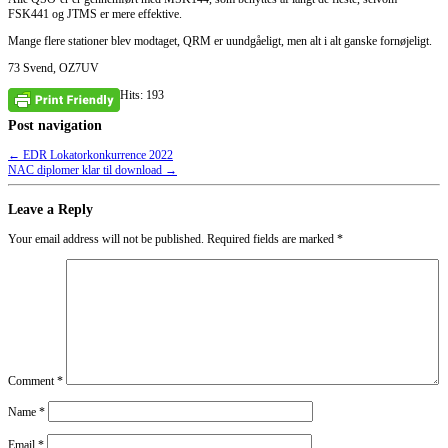
FSK441 og JTMS er mere effektive.
Mange flere stationer blev modtaget, QRM er uundgåeligt, men alt i alt ganske fornøjeligt.
73 Svend, OZ7UV
Hits: 193
Post navigation
←
EDR Lokatorkonkurrence 2022
NAC diplomer klar til download
→
Leave a Reply
Your email address will not be published.
Required fields are marked
*
Comment
*
Name
*
Email
*