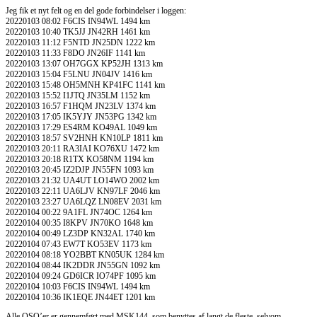
Jeg fik et nyt felt og en del gode forbindelser i loggen:
20220103 08:02 F6CIS IN94WL 1494 km
20220103 10:40 TK5JJ JN42RH 1461 km
20220103 11:12 F5NTD JN25DN 1222 km
20220103 11:33 F8DO JN26IF 1141 km
20220103 13:07 OH7GGX KP52JH 1313 km
20220103 15:04 F5LNU JN04JV 1416 km
20220103 15:48 OH5MNH KP41FC 1141 km
20220103 15:52 I1JTQ JN35LM 1152 km
20220103 16:57 F1HQM JN23LV 1374 km
20220103 17:05 IK5YJY JN53PG 1342 km
20220103 17:29 ES4RM KO49AL 1049 km
20220103 18:57 SV2HNH KN10LP 1811 km
20220103 20:11 RA3IAI KO76XU 1472 km
20220103 20:18 R1TX KO58NM 1194 km
20220103 20:45 IZ2DJP JN55FN 1093 km
20220103 21:32 UA4UT LO14WO 2002 km
20220103 22:11 UA6LJV KN97LF 2046 km
20220103 23:27 UA6LQZ LN08EV 2031 km
20220104 00:22 9A1FL JN74OC 1264 km
20220104 00:35 I8KPV JN70KO 1648 km
20220104 00:49 LZ3DP KN32AL 1740 km
20220104 07:43 EW7T KO53EV 1173 km
20220104 08:18 YO2BBT KN05UK 1284 km
20220104 08:44 IK2DDR JN55GN 1092 km
20220104 09:24 GD6ICR IO74PF 1095 km
20220104 10:03 F6CIS IN94WL 1494 km
20220104 10:36 IK1EQE JN44ET 1201 km
Alle QSO’er er gennemført med MSK144, som benyttes af langt de fleste, selvom