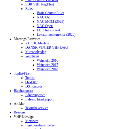
IARU Contest Calendar
EDR VHF Reg1Test
Rules
Basic Contest Rules
NAC OZ
NAC MGM (2025)
NAC Open
EDR Juli contest
Lokator konkurrence (2025)
Meetings/Activities
VUSHF Meeting
DANSK VINTER VHF DAG
Microbølgedag
Weinheim
Weinheim 2016
Weinheim 2017
Weinheim 2018
Toplist/First
Toplist
OZ-First
DX Records
Båndrapporter
Båndrapporter
Indsend båndrapport
Artikler
Tekniske artikler
Beacons
VHF Udvalget
Members
Funktionsbeskrivelser