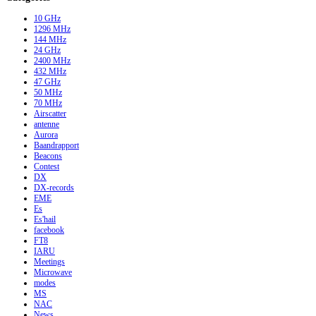
10 GHz
1296 MHz
144 MHz
24 GHz
2400 MHz
432 MHz
47 GHz
50 MHz
70 MHz
Airscatter
antenne
Aurora
Baandrapport
Beacons
Contest
DX
DX-records
EME
Es
Es'hail
facebook
FT8
IARU
Meetings
Microwave
modes
MS
NAC
News