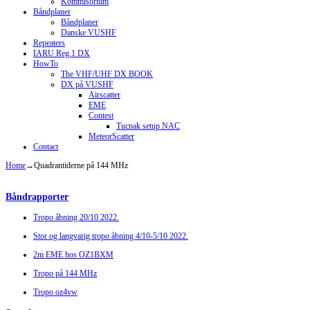
Kommisorium
Båndplaner
Båndplaner
Danske VUSHF
Repeaters
IARU Reg.1 DX
HowTo
The VHF/UHF DX BOOK
DX på VUSHF
Airscatter
EME
Contest
Tucnak setup NAC
MeteorScatter
Contact
Home
→
Quadrantiderne på 144 MHz
Båndrapporter
Tropo åbning 20/10 2022.
Stor og langvarig tropo åbning 4/10-5/10 2022.
2m EME hos OZ1BXM
Tropo på 144 MHz
Tropo oz4vw