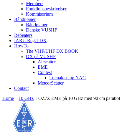
Members
Funktionsbeskrivelser
Kommisorium
Båndplaner
Båndplaner
Danske VUSHF
Repeaters
IARU Reg.1 DX
HowTo
The VHF/UHF DX BOOK
DX på VUSHF
Airscatter
EME
Contest
Tucnak setup NAC
MeteorScatter
Contact
Home
→
10 GHz
→
OZ7Z EME på 10 GHz med 90 cm parabol