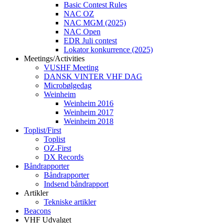
Basic Contest Rules
NAC OZ
NAC MGM (2025)
NAC Open
EDR Juli contest
Lokator konkurrence (2025)
Meetings/Activities
VUSHF Meeting
DANSK VINTER VHF DAG
Microbølgedag
Weinheim
Weinheim 2016
Weinheim 2017
Weinheim 2018
Toplist/First
Toplist
OZ-First
DX Records
Båndrapporter
Båndrapporter
Indsend båndrapport
Artikler
Tekniske artikler
Beacons
VHF Udvalget