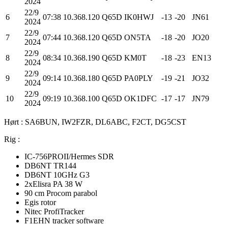
2024
22/9
6
07:38
10.368.120
Q65D
IK0HWJ
-13
-20
JN61
2024
22/9
7
07:44
10.368.120
Q65D
ON5TA
-18
-20
JO20
2024
22/9
8
08:34
10.368.190
Q65D
KM0T
-18
-23
EN13
2024
22/9
9
09:14
10.368.180
Q65D
PA0PLY
-19
-21
JO32
2024
22/9
10
09:19
10.368.100
Q65D
OK1DFC
-17
-17
JN79
2024
Hørt : SA6BUN, IW2FZR, DL6ABC, F2CT, DG5CST
Rig :
IC-756PROII/Hermes SDR
DB6NT TR144
DB6NT 10GHz G3
2xElisra PA 38 W
90 cm Procom parabol
Egis rotor
Nitec ProfiTracker
F1EHN tracker software