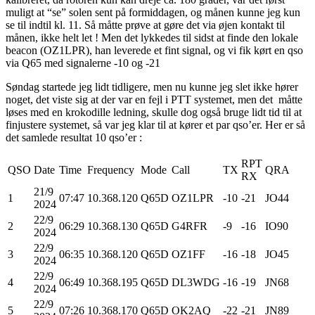
muligt at “se” solen sent på formiddagen, og månen kunne jeg kun
se til indtil kl. 11. Så måtte prøve at gøre det via øjen kontakt til
månen, ikke helt let ! Men det lykkedes til sidst at finde den lokale
beacon (OZ1LPR), han leverede et fint signal, og vi fik kørt en qso
via Q65 med signalerne -10 og -21
Søndag startede jeg lidt tidligere, men nu kunne jeg slet ikke hører
noget, det viste sig at der var en fejl i PTT systemet, men det måtte
løses med en krokodille ledning, skulle dog også bruge lidt tid til at
finjustere systemet, så var jeg klar til at kører et par qso’er. Her er så
det samlede resultat 10 qso’er :
RPT
QSO
Date
Time
Frequency
Mode
Call
TX
QRA
RX
21/9
1
07:47
10.368.120
Q65D
OZ1LPR
-10
-21
JO44
2024
22/9
2
06:29
10.368.130
Q65D
G4RFR
-9
-16
IO90
2024
22/9
3
06:35
10.368.120
Q65D
OZ1FF
-16
-18
JO45
2024
22/9
4
06:49
10.368.195
Q65D
DL3WDG
-16
-19
JN68
2024
22/9
5
07:26
10.368.170
Q65D
OK2AQ
-22
-21
JN89