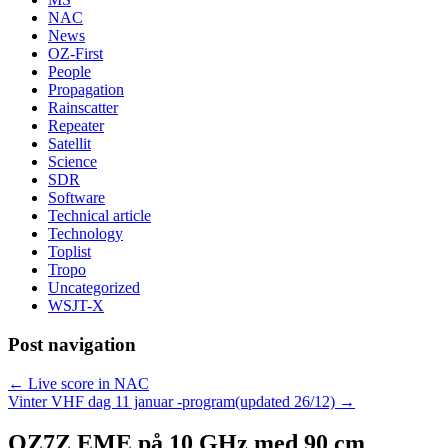
NAC
News
OZ-First
People
Propagation
Rainscatter
Repeater
Satellit
Science
SDR
Software
Technical article
Technology
Toplist
Tropo
Uncategorized
WSJT-X
Post navigation
←
Live score in NAC
Vinter VHF dag 11 januar -program(updated 26/12)
→
OZ7Z EME på 10 GHz med 90 cm