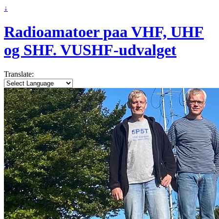
↓
Radioamatoer paa VHF, UHF
og SHF. VUSHF-udvalget
Translate: