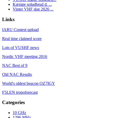
Kæmpe soludbrud d. ...
Vinter VHF dag 2026 ...
Links
IARU Contest upload
Real time claimed score
Lots of VUSHF news
Nordic VHF meeting 2016
NAC Best of 9
Old NAC Results
World's oldest beacon OZ7IGY
F5LEN tropoforecast
Categories
10 GHz
1296 MHz