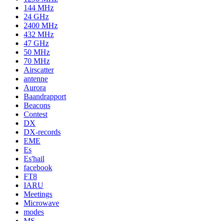
144 MHz
24 GHz
2400 MHz
432 MHz
47 GHz
50 MHz
70 MHz
Airscatter
antenne
Aurora
Baandrapport
Beacons
Contest
DX
DX-records
EME
Es
Es'hail
facebook
FT8
IARU
Meetings
Microwave
modes
MS