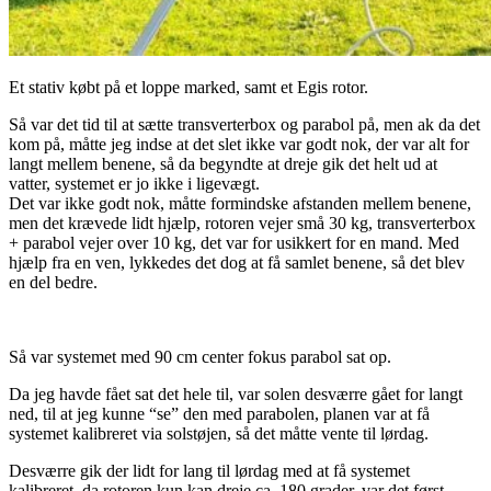
Et stativ købt på et loppe marked, samt et Egis rotor.
Så var det tid til at sætte transverterbox og parabol på, men ak da det
kom på, måtte jeg indse at det slet ikke var godt nok, der var alt for
langt mellem benene, så da begyndte at dreje gik det helt ud at
vatter, systemet er jo ikke i ligevægt.
Det var ikke godt nok, måtte formindske afstanden mellem benene,
men det krævede lidt hjælp, rotoren vejer små 30 kg, transverterbox
+ parabol vejer over 10 kg, det var for usikkert for en mand. Med
hjælp fra en ven, lykkedes det dog at få samlet benene, så det blev
en del bedre.
Så var systemet med 90 cm center fokus parabol sat op.
Da jeg havde fået sat det hele til, var solen desværre gået for langt
ned, til at jeg kunne “se” den med parabolen, planen var at få
systemet kalibreret via solstøjen, så det måtte vente til lørdag.
Desværre gik der lidt for lang til lørdag med at få systemet
kalibreret, da rotoren kun kan dreje ca. 180 grader, var det først