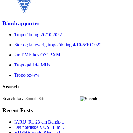
Båndrapporter
Tropo åbning 20/10 2022.
Stor og langvarig tropo åbning 4/10-5/10 2022.
2m EME hos OZ1BXM
Tropo på 144 MHz
Tropo oz4vw
Search
Search for:
Recent Posts
IARU_R1 23 cm Båndp...
Det nordiske VUSHF m...
VUSHF-møde Ringsted...