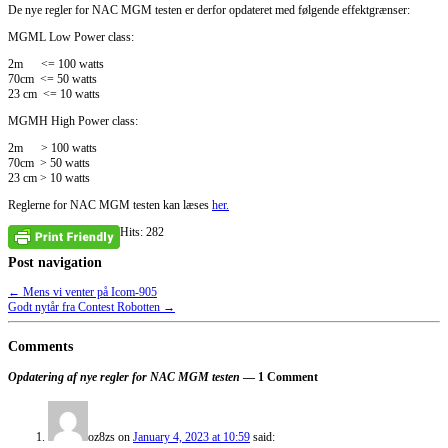
De nye regler for NAC MGM testen er derfor opdateret med følgende effektgrænser:
MGML Low Power class:
2m <= 100 watts
70cm <= 50 watts
23 cm <= 10 watts
MGMH High Power class:
2m > 100 watts
70cm > 50 watts
23 cm > 10 watts
Reglerne for NAC MGM testen kan læses
her.
Hits: 282
Post navigation
←
Mens vi venter på Icom-905
Godt nytår fra Contest Robotten
→
Comments
Opdatering af nye regler for NAC MGM testen
— 1 Comment
oz8zs
on
January 4, 2023 at 10:59
said: