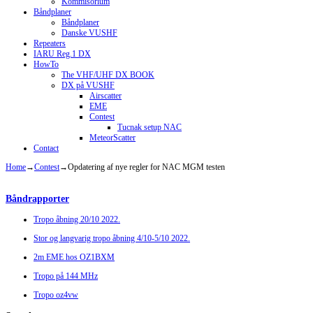
Kommisorium
Båndplaner
Båndplaner
Danske VUSHF
Repeaters
IARU Reg.1 DX
HowTo
The VHF/UHF DX BOOK
DX på VUSHF
Airscatter
EME
Contest
Tucnak setup NAC
MeteorScatter
Contact
Home
→
Contest
→
Opdatering af nye regler for NAC MGM testen
Båndrapporter
Tropo åbning 20/10 2022.
Stor og langvarig tropo åbning 4/10-5/10 2022.
2m EME hos OZ1BXM
Tropo på 144 MHz
Tropo oz4vw