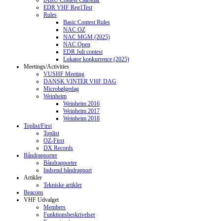
IARU Contest Calendar
EDR VHF Reg1Test
Rules
Basic Contest Rules
NAC OZ
NAC MGM (2025)
NAC Open
EDR Juli contest
Lokator konkurrence (2025)
Meetings/Activities
VUSHF Meeting
DANSK VINTER VHF DAG
Microbølgedag
Weinheim
Weinheim 2016
Weinheim 2017
Weinheim 2018
Toplist/First
Toplist
OZ-First
DX Records
Båndrapporter
Båndrapporter
Indsend båndrapport
Artikler
Tekniske artikler
Beacons
VHF Udvalget
Members
Funktionsbeskrivelser