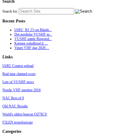
Search
Search for:
Recent Posts
IARU_R1 23 cm Båndp...
Det nordiske VUSHF m...
VUSHF-møde Ringsted...
Kæmpe soludbrud d. ...
Vinter VHF dag 2026 ...
Links
IARU Contest upload
Real time claimed score
Lots of VUSHF news
Nordic VHF meeting 2016
NAC Best of 9
Old NAC Results
World's oldest beacon OZ7IGY
F5LEN tropoforecast
Categories