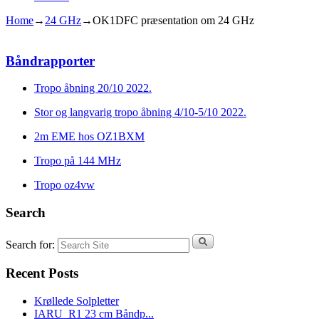
Home
→
24 GHz
→
OK1DFC præsentation om 24 GHz
Båndrapporter
Tropo åbning 20/10 2022.
Stor og langvarig tropo åbning 4/10-5/10 2022.
2m EME hos OZ1BXM
Tropo på 144 MHz
Tropo oz4vw
Search
Search for:
Recent Posts
Krøllede Solpletter
IARU_R1 23 cm Båndp...