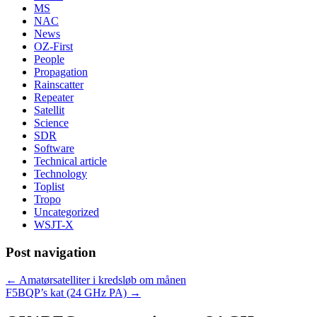
MS
NAC
News
OZ-First
People
Propagation
Rainscatter
Repeater
Satellit
Science
SDR
Software
Technical article
Technology
Toplist
Tropo
Uncategorized
WSJT-X
Post navigation
←
Amatørsatelliter i kredsløb om månen
F5BQP’s kat (24 GHz PA)
→