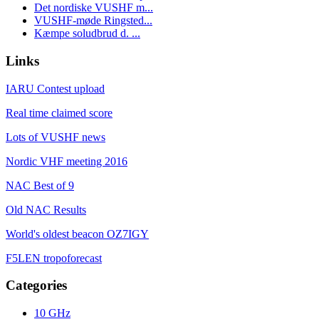
Det nordiske VUSHF m...
VUSHF-møde Ringsted...
Kæmpe soludbrud d. ...
Links
IARU Contest upload
Real time claimed score
Lots of VUSHF news
Nordic VHF meeting 2016
NAC Best of 9
Old NAC Results
World's oldest beacon OZ7IGY
F5LEN tropoforecast
Categories
10 GHz