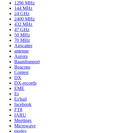
1296 MHz
144 MHz
24 GHz
2400 MHz
432 MHz
47 GHz
50 MHz
70 MHz
Airscatter
antenne
Aurora
Baandrapport
Beacons
Contest
DX
DX-records
EME
Es
Es'hail
facebook
FT8
IARU
Meetings
Microwave
modes