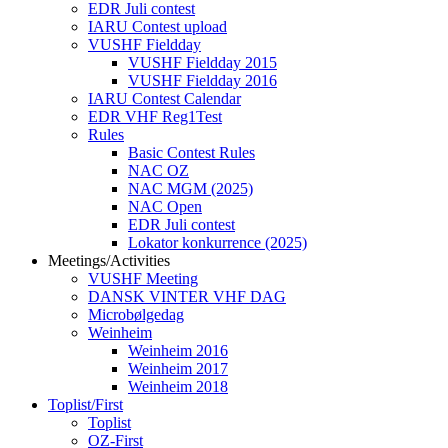
EDR Juli contest
IARU Contest upload
VUSHF Fieldday
VUSHF Fieldday 2015
VUSHF Fieldday 2016
IARU Contest Calendar
EDR VHF Reg1Test
Rules
Basic Contest Rules
NAC OZ
NAC MGM (2025)
NAC Open
EDR Juli contest
Lokator konkurrence (2025)
Meetings/Activities
VUSHF Meeting
DANSK VINTER VHF DAG
Microbølgedag
Weinheim
Weinheim 2016
Weinheim 2017
Weinheim 2018
Toplist/First
Toplist
OZ-First