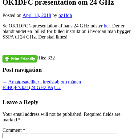
OK1DFC præsentation om 24 GHz
Posted on
April 13, 2018
by
oz1fdh
Se OK1DFC’s præsentation af hans 24 GHz udstyr
her
. Der er
blandt andet en billed-for-billed instruktion i hvordan man bygger
SSPA til 24 GHz. Der skal limes!
Hits: 332
Post navigation
←
Amatørsatelliter i kredsløb om månen
F5BQP’s kat (24 GHz PA)
→
Leave a Reply
Your email address will not be published.
Required fields are
marked
*
Comment
*