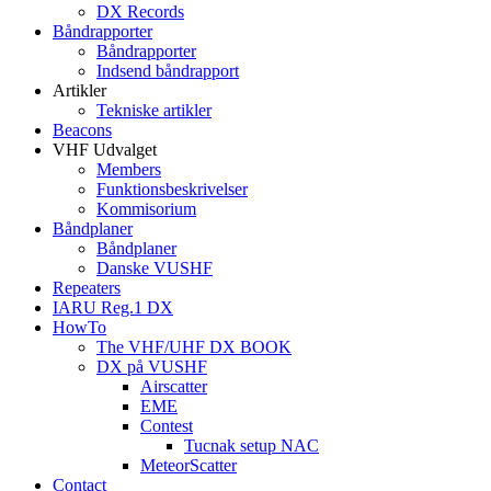
DX Records
Båndrapporter
Båndrapporter
Indsend båndrapport
Artikler
Tekniske artikler
Beacons
VHF Udvalget
Members
Funktionsbeskrivelser
Kommisorium
Båndplaner
Båndplaner
Danske VUSHF
Repeaters
IARU Reg.1 DX
HowTo
The VHF/UHF DX BOOK
DX på VUSHF
Airscatter
EME
Contest
Tucnak setup NAC
MeteorScatter
Contact