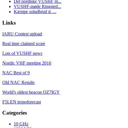
Det nordiske VUSHF m...
VUSHF-møde Ringsted...
Kæmpe soludbrud d. ...
Links
IARU Contest upload
Real time claimed score
Lots of VUSHF news
Nordic VHF meeting 2016
NAC Best of 9
Old NAC Results
World's oldest beacon OZ7IGY
F5LEN tropoforecast
Categories
10 GHz