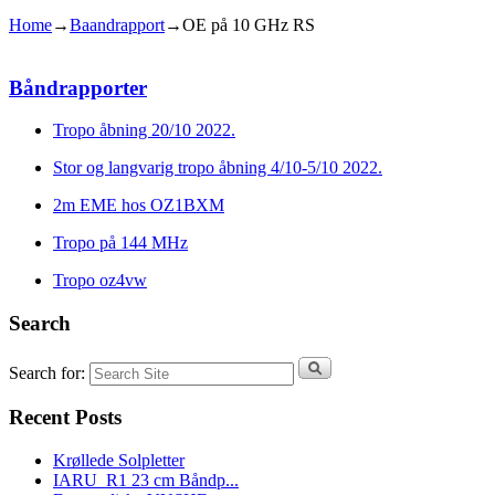
Home
→
Baandrapport
→
OE på 10 GHz RS
Båndrapporter
Tropo åbning 20/10 2022.
Stor og langvarig tropo åbning 4/10-5/10 2022.
2m EME hos OZ1BXM
Tropo på 144 MHz
Tropo oz4vw
Search
Search for:
Recent Posts
Krøllede Solpletter
IARU_R1 23 cm Båndp...