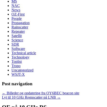
MS
NAC
News
OZ-First
People
Propagation
Rainscatter
Repeater
Satellit
Science
SDR
Software
Technical article
Technology
Toplist
Tropo
Uncategorized
WSJT-X
Post navigation
←
Billeder og opdatering fra OY6BEC beacon site
Lyt til 10 GHz Regnscatter på LNB
→