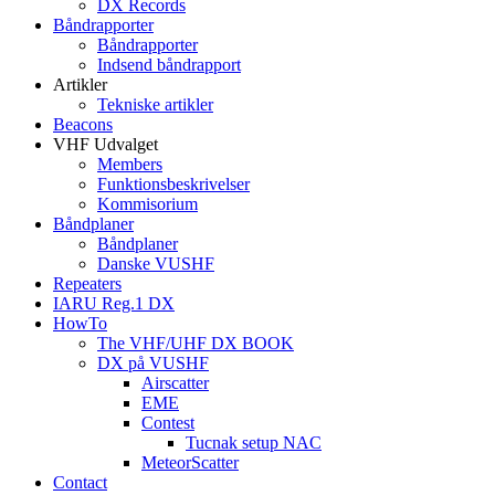
DX Records
Båndrapporter
Båndrapporter
Indsend båndrapport
Artikler
Tekniske artikler
Beacons
VHF Udvalget
Members
Funktionsbeskrivelser
Kommisorium
Båndplaner
Båndplaner
Danske VUSHF
Repeaters
IARU Reg.1 DX
HowTo
The VHF/UHF DX BOOK
DX på VUSHF
Airscatter
EME
Contest
Tucnak setup NAC
MeteorScatter
Contact