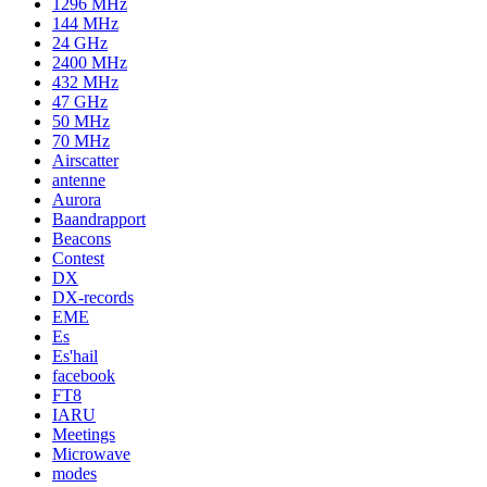
1296 MHz
144 MHz
24 GHz
2400 MHz
432 MHz
47 GHz
50 MHz
70 MHz
Airscatter
antenne
Aurora
Baandrapport
Beacons
Contest
DX
DX-records
EME
Es
Es'hail
facebook
FT8
IARU
Meetings
Microwave
modes