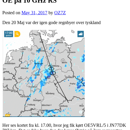
OE på 10 GHz RS
Posted on
May 31, 2017
by
OZ7Z
Den 20 Maj var der igen gode regnbyer over tyskland
Her ses kortet fra kl. 17.00, hvor jeg fik kørt OE5VRL/5 i JN77DK