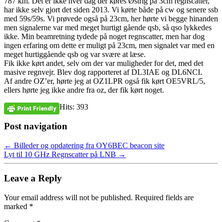
787 km. Det er ikke hver dag der køres Østrig på 3cm regnscatter,
har ikke selv gjort det siden 2013. Vi kørte både på cw og senere ssb
med 59s/59s. Vi prøvede også på 23cm, her hørte vi begge hinanden
men signalerne var med meget hurtigt gående qsb, så qso lykkedes
ikke. Min beamretning tydede på noget regnscatter, men har dog
ingen erfaring om dette er muligt på 23cm, men signalet var med en
meget hurtiggående qsb og var svære at læse.
Fik ikke kørt andet, selv om der var muligheder for det, med det
masive regnvejr. Blev dog rapporteret af DL3IAE og DL6NCI.
Af andre OZ’er, hørte jeg at OZ1LPR også fik kørt OE5VRL/5,
ellers hørte jeg ikke andre fra oz, der fik kørt noget.
Hits: 393
Post navigation
←
Billeder og opdatering fra OY6BEC beacon site
Lyt til 10 GHz Regnscatter på LNB
→
Leave a Reply
Your email address will not be published.
Required fields are
marked
*