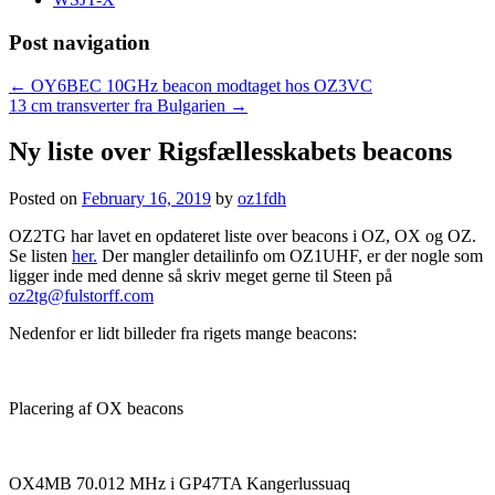
Post navigation
←
OY6BEC 10GHz beacon modtaget hos OZ3VC
13 cm transverter fra Bulgarien
→
Ny liste over Rigsfællesskabets beacons
Posted on
February 16, 2019
by
oz1fdh
OZ2TG har lavet en opdateret liste over beacons i OZ, OX og OZ.
Se listen
her.
Der mangler detailinfo om OZ1UHF, er der nogle som
ligger inde med denne så skriv meget gerne til Steen på
oz2tg@fulstorff.com
Nedenfor er lidt billeder fra rigets mange beacons:
Placering af OX beacons
OX4MB 70.012 MHz i GP47TA Kangerlussuaq