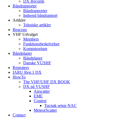
DX Records
Båndrapporter
Båndrapporter
Indsend båndrapport
Artikler
Tekniske artikler
Beacons
VHF Udvalget
Members
Funktionsbeskrivelser
Kommisorium
Båndplaner
Båndplaner
Danske VUSHF
Repeaters
IARU Reg.1 DX
HowTo
The VHF/UHF DX BOOK
DX på VUSHF
Airscatter
EME
Contest
Tucnak setup NAC
MeteorScatter
Contact