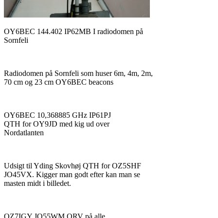
OY6BEC 144.402 IP62MB I radiodomen på
Sornfeli
Radiodomen på Sornfeli som huser 6m, 4m, 2m,
70 cm og 23 cm OY6BEC beacons
OY6BEC 10,368885 GHz IP61PJ
QTH for OY9JD med kig ud over
Nordatlanten
Udsigt til Yding Skovhøj QTH for OZ5SHF
JO45VX. Kigger man godt efter kan man se
masten midt i billedet.
OZ7IGY JO55WM QRV på alle