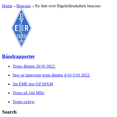
Home
→
Beacons
→
Ny liste over Rigsfællesskabets beacons
Båndrapporter
Tropo åbning 20/10 2022.
Stor og langvarig tropo åbning 4/10-5/10 2022.
2m EME hos OZ1BXM
Tropo på 144 MHz
Tropo oz4vw
Search