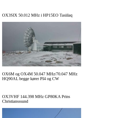
OX3SIX 50.012 MHz i HP15EO Tasiilaq
OX6M og OX4M 50.047 MHz/70.047 MHz
HQ90AL begge kører PI4 og CW
OX3VHF 144.398 MHz GP80KA Prins
Christiansssund