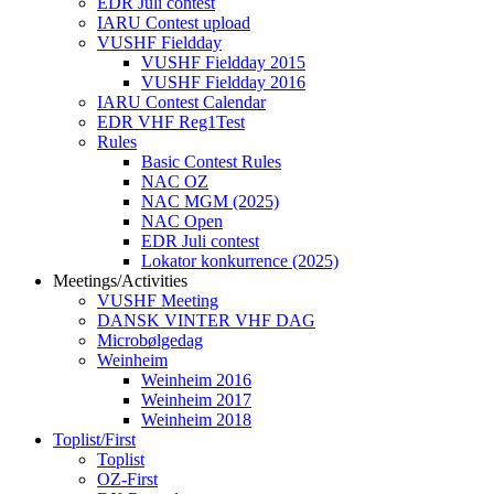
EDR Juli contest
IARU Contest upload
VUSHF Fieldday
VUSHF Fieldday 2015
VUSHF Fieldday 2016
IARU Contest Calendar
EDR VHF Reg1Test
Rules
Basic Contest Rules
NAC OZ
NAC MGM (2025)
NAC Open
EDR Juli contest
Lokator konkurrence (2025)
Meetings/Activities
VUSHF Meeting
DANSK VINTER VHF DAG
Microbølgedag
Weinheim
Weinheim 2016
Weinheim 2017
Weinheim 2018
Toplist/First
Toplist
OZ-First