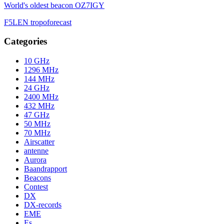
World's oldest beacon OZ7IGY
F5LEN tropoforecast
Categories
10 GHz
1296 MHz
144 MHz
24 GHz
2400 MHz
432 MHz
47 GHz
50 MHz
70 MHz
Airscatter
antenne
Aurora
Baandrapport
Beacons
Contest
DX
DX-records
EME
Es