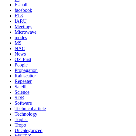
Es'hail
facebook
FT8
IARU
Meetings
Microwave
modes
MS
NAC
News
OZ-First
People
Propagation
Rainscatter
Repeater
Satellit
Science
SDR
Software
Technical article
Technology
Toplist
Tropo
Uncategorized
WSJT-X