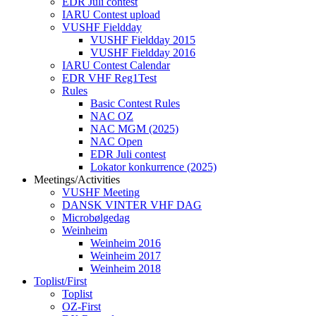
EDR Juli contest
IARU Contest upload
VUSHF Fieldday
VUSHF Fieldday 2015
VUSHF Fieldday 2016
IARU Contest Calendar
EDR VHF Reg1Test
Rules
Basic Contest Rules
NAC OZ
NAC MGM (2025)
NAC Open
EDR Juli contest
Lokator konkurrence (2025)
Meetings/Activities
VUSHF Meeting
DANSK VINTER VHF DAG
Microbølgedag
Weinheim
Weinheim 2016
Weinheim 2017
Weinheim 2018
Toplist/First
Toplist
OZ-First