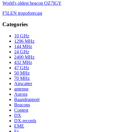
World's oldest beacon OZ7IGY
F5LEN tropoforecast
Categories
10 GHz
1296 MHz
144 MHz
24 GHz
2400 MHz
432 MHz
47 GHz
50 MHz
70 MHz
Airscatter
antenne
Aurora
Baandrapport
Beacons
Contest
DX
DX-records
EME
Es