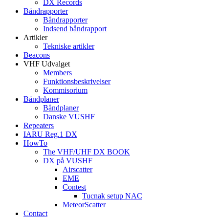
DX Records
Båndrapporter
Båndrapporter
Indsend båndrapport
Artikler
Tekniske artikler
Beacons
VHF Udvalget
Members
Funktionsbeskrivelser
Kommisorium
Båndplaner
Båndplaner
Danske VUSHF
Repeaters
IARU Reg.1 DX
HowTo
The VHF/UHF DX BOOK
DX på VUSHF
Airscatter
EME
Contest
Tucnak setup NAC
MeteorScatter
Contact