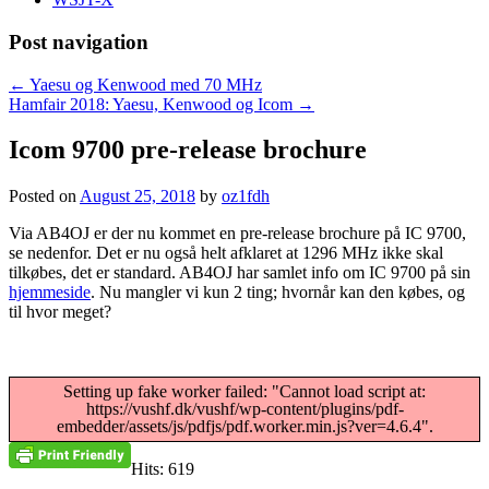
Post navigation
←
Yaesu og Kenwood med 70 MHz
Hamfair 2018: Yaesu, Kenwood og Icom
→
Icom 9700 pre-release brochure
Posted on
August 25, 2018
by
oz1fdh
Via AB4OJ er der nu kommet en pre-release brochure på IC 9700,
se nedenfor. Det er nu også helt afklaret at 1296 MHz ikke skal
tilkøbes, det er standard. AB4OJ har samlet info om IC 9700 på sin
hjemmeside
. Nu mangler vi kun 2 ting; hvornår kan den købes, og
til hvor meget?
Setting up fake worker failed: "Cannot load script at:
https://vushf.dk/vushf/wp-content/plugins/pdf-
embedder/assets/js/pdfjs/pdf.worker.min.js?ver=4.6.4".
Hits: 619