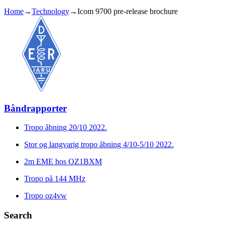
Home
→
Technology
→
Icom 9700 pre-release brochure
Båndrapporter
Tropo åbning 20/10 2022.
Stor og langvarig tropo åbning 4/10-5/10 2022.
2m EME hos OZ1BXM
Tropo på 144 MHz
Tropo oz4vw
Search