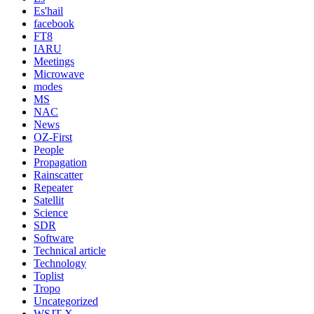
Es'hail
facebook
FT8
IARU
Meetings
Microwave
modes
MS
NAC
News
OZ-First
People
Propagation
Rainscatter
Repeater
Satellit
Science
SDR
Software
Technical article
Technology
Toplist
Tropo
Uncategorized
WSJT-X