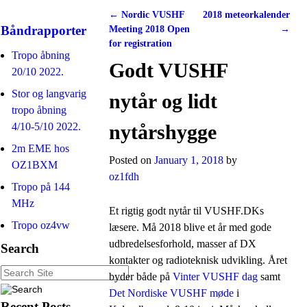
←
Nordic VUSHF
2018 meteorkalender
Post navigation
Båndrapporter
Meeting 2018 Open
→
for registration
Tropo åbning
Godt VUSHF
20/10 2022.
Stor og langvarig
nytår og lidt
tropo åbning
4/10-5/10 2022.
nytårshygge
2m EME hos
Posted on
January 1, 2018
by
OZ1BXM
oz1fdh
Tropo på 144
MHz
Et rigtig godt nytår til VUSHF.DKs
Tropo oz4vw
læsere. Må 2018 blive et år med gode
udbredelsesforhold, masser af DX
Search
kontakter og radioteknisk udvikling. Året
byder både på
Vinter VUSHF dag
samt
Det Nordiske VUSHF møde
i
Recent Posts