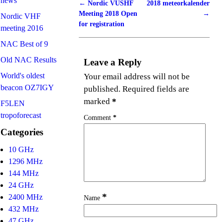
news
←
Nordic VUSHF
2018 meteorkalender
Post navigation
Meeting 2018 Open
→
Nordic VHF
for registration
meeting 2016
NAC Best of 9
Old NAC Results
Leave a Reply
World's oldest
Your email address will not be
beacon OZ7IGY
published.
Required fields are
marked
*
F5LEN
tropoforecast
Comment
*
Categories
10 GHz
1296 MHz
144 MHz
24 GHz
*
2400 MHz
Name
432 MHz
47 GHz