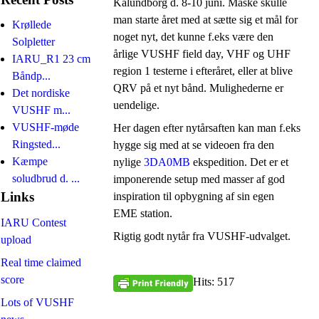
Kalundborg d. 8-10 juni. Måske skulle
man starte året med at sætte sig et mål for
Krøllede
noget nyt, det kunne f.eks være den
Solpletter
årlige VUSHF field day, VHF og UHF
IARU_R1 23 cm
region 1 testerne i efteråret, eller at blive
Båndp...
QRV på et nyt bånd. Mulighederne er
Det nordiske
uendelige.
VUSHF m...
VUSHF-møde
Her dagen efter nytårsaften kan man f.eks
Ringsted...
hygge sig med at se videoen fra den
Kæmpe
nylige
3DA0MB
ekspedition. Det er et
soludbrud d. ...
imponerende setup med masser af god
Links
inspiration til opbygning af sin egen
EME station.
IARU Contest
Rigtig godt nytår fra VUSHF-udvalget.
upload
Real time claimed
score
Hits: 517
Lots of VUSHF