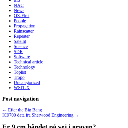
MS
NAC
News
OZ-First
People
Propagation
Rainscatter
Repeater
Satellit
Science
SDR
Software
Technical article
Technology
Toplist
Tropo
Uncategorized
WSJT-X
Post navigation
←
Efter the Big Bang
IC9700 data fra Sherwood Engineering
→
Er 9 cm båndet på vej i graven?