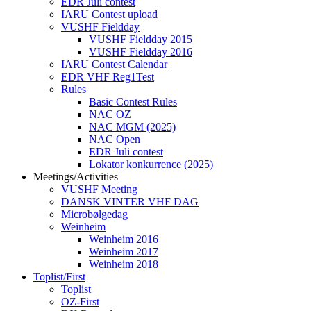
EDR Juli contest
IARU Contest upload
VUSHF Fieldday
VUSHF Fieldday 2015
VUSHF Fieldday 2016
IARU Contest Calendar
EDR VHF Reg1Test
Rules
Basic Contest Rules
NAC OZ
NAC MGM (2025)
NAC Open
EDR Juli contest
Lokator konkurrence (2025)
Meetings/Activities
VUSHF Meeting
DANSK VINTER VHF DAG
Microbølgedag
Weinheim
Weinheim 2016
Weinheim 2017
Weinheim 2018
Toplist/First
Toplist
OZ-First