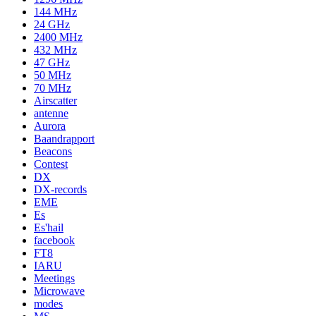
144 MHz
24 GHz
2400 MHz
432 MHz
47 GHz
50 MHz
70 MHz
Airscatter
antenne
Aurora
Baandrapport
Beacons
Contest
DX
DX-records
EME
Es
Es'hail
facebook
FT8
IARU
Meetings
Microwave
modes