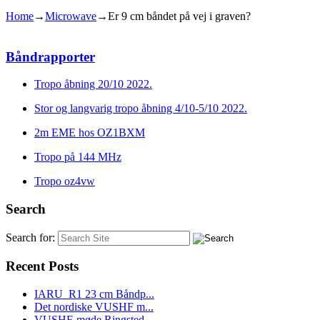
Home
→
Microwave
→
Er 9 cm båndet på vej i graven?
Båndrapporter
Tropo åbning 20/10 2022.
Stor og langvarig tropo åbning 4/10-5/10 2022.
2m EME hos OZ1BXM
Tropo på 144 MHz
Tropo oz4vw
Search
Search for:
Recent Posts
IARU_R1 23 cm Båndp...
Det nordiske VUSHF m...
VUSHF-møde Ringsted...