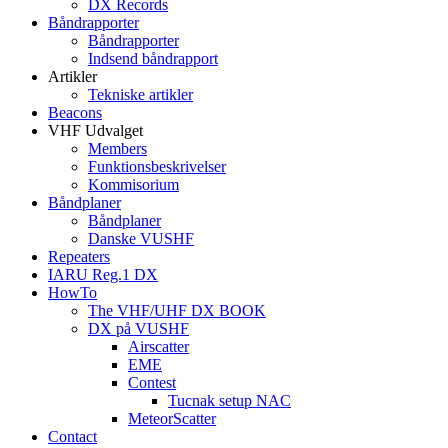
DX Records
Båndrapporter
Båndrapporter
Indsend båndrapport
Artikler
Tekniske artikler
Beacons
VHF Udvalget
Members
Funktionsbeskrivelser
Kommisorium
Båndplaner
Båndplaner
Danske VUSHF
Repeaters
IARU Reg.1 DX
HowTo
The VHF/UHF DX BOOK
DX på VUSHF
Airscatter
EME
Contest
Tucnak setup NAC
MeteorScatter
Contact