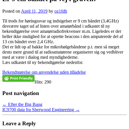
Posted on
April 11, 2019
by
oz1fdh
Til trods for høringssvar og indsigelser er 9 cm båndet (3,4GHz)
desværre taget ud af listen over amatørbånd i udkastet til ny
bekendtgørelse over amatørradiofrekvenser m.m. Ligeledes er der
heller ikke mulighed for at oprette beacons i den amputerede del af
13 cm båndet over 2,4 GHz.
Det er lidt op af bakke for mikrobølgebåndene p.t. men så meget
desto mere grund til at radioamatørene organiserer sig og vedbliver
med at være i dialog med myndighederne.
Læs udkastet til ny bekendtgørelse nedenfor.
Bekendtgørelse om anvendelse uden tilladelse
Hits: 290
Post navigation
←
Efter the Big Bang
IC9700 data fra Sherwood Engineering
→
Leave a Reply