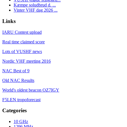
Kæmpe soludbrud d. ...
Vinter VHF dag 2026 ...
Links
IARU Contest upload
Real time claimed score
Lots of VUSHF news
Nordic VHF meeting 2016
NAC Best of 9
Old NAC Results
World's oldest beacon OZ7IGY
F5LEN tropoforecast
Categories
10 GHz
1296 MHz