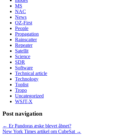
modes
MS
NAC
News
OZ-First
People
Propagation
Rainscatter
Repeater
Satellit
Science
SDR
Software
Technical article
Technology
Toplist
Tropo
Uncategorized
WSJT-X
Post navigation
←
Er Pandoras æske blevet åbnet?
New York Times artikel om CubeSat
→