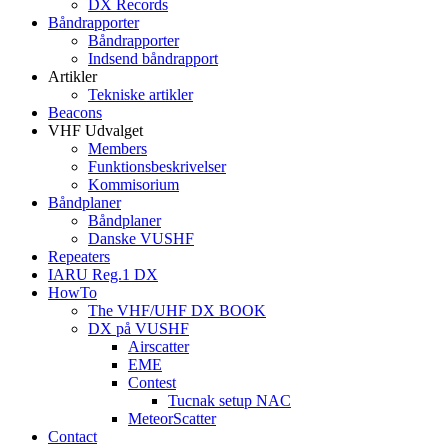
DX Records
Båndrapporter
Båndrapporter
Indsend båndrapport
Artikler
Tekniske artikler
Beacons
VHF Udvalget
Members
Funktionsbeskrivelser
Kommisorium
Båndplaner
Båndplaner
Danske VUSHF
Repeaters
IARU Reg.1 DX
HowTo
The VHF/UHF DX BOOK
DX på VUSHF
Airscatter
EME
Contest
Tucnak setup NAC
MeteorScatter
Contact