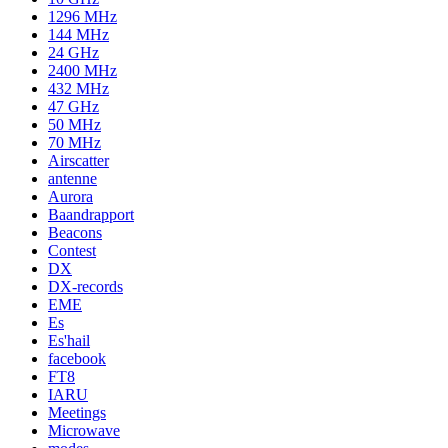
1296 MHz
144 MHz
24 GHz
2400 MHz
432 MHz
47 GHz
50 MHz
70 MHz
Airscatter
antenne
Aurora
Baandrapport
Beacons
Contest
DX
DX-records
EME
Es
Es'hail
facebook
FT8
IARU
Meetings
Microwave