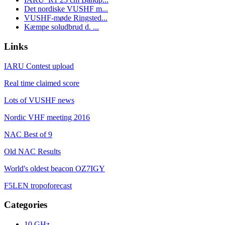
Det nordiske VUSHF m...
VUSHF-møde Ringsted...
Kæmpe soludbrud d. ...
Links
IARU Contest upload
Real time claimed score
Lots of VUSHF news
Nordic VHF meeting 2016
NAC Best of 9
Old NAC Results
World's oldest beacon OZ7IGY
F5LEN tropoforecast
Categories
10 GHz