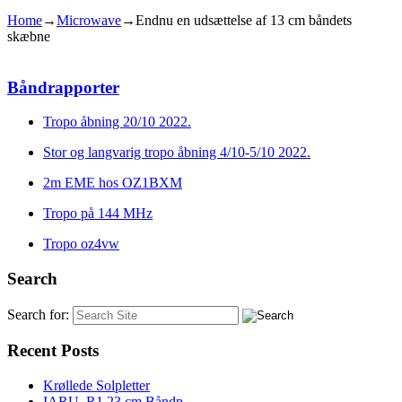
Home
→
Microwave
→
Endnu en udsættelse af 13 cm båndets
skæbne
Båndrapporter
Tropo åbning 20/10 2022.
Stor og langvarig tropo åbning 4/10-5/10 2022.
2m EME hos OZ1BXM
Tropo på 144 MHz
Tropo oz4vw
Search
Search for:
Recent Posts
Krøllede Solpletter
IARU_R1 23 cm Båndp...