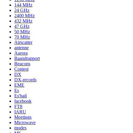
144 MHz
24 GHz
2400 MHz
432 MHz
47 GHz
50 MHz
70 MHz
Airscatter
antenne
Aurora
Baandrapport
Beacons
Contest
DX
DX-records
EME
Es
Es'hail
facebook
FT8
IARU
Meetings
Microwave
modes