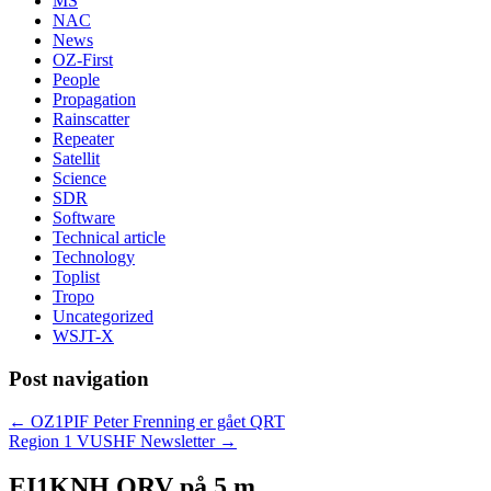
MS
NAC
News
OZ-First
People
Propagation
Rainscatter
Repeater
Satellit
Science
SDR
Software
Technical article
Technology
Toplist
Tropo
Uncategorized
WSJT-X
Post navigation
←
OZ1PIF Peter Frenning er gået QRT
Region 1 VUSHF Newsletter
→
EI1KNH QRV på 5 m