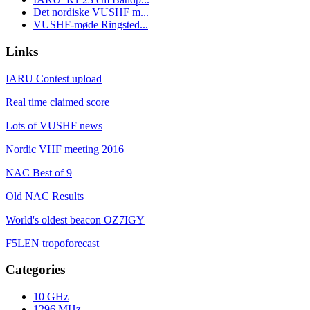
Det nordiske VUSHF m...
VUSHF-møde Ringsted...
Links
IARU Contest upload
Real time claimed score
Lots of VUSHF news
Nordic VHF meeting 2016
NAC Best of 9
Old NAC Results
World's oldest beacon OZ7IGY
F5LEN tropoforecast
Categories
10 GHz
1296 MHz