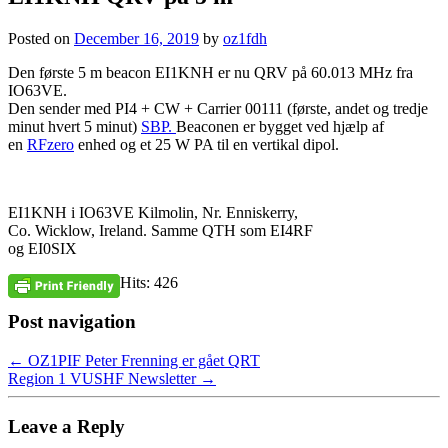
Posted on
December 16, 2019
by
oz1fdh
Den første 5 m beacon EI1KNH er nu QRV på 60.013 MHz fra
IO63VE.
Den sender med PI4 + CW + Carrier 00111 (første, andet og tredje
minut hvert 5 minut)
SBP.
Beaconen er bygget ved hjælp af
en
RFzero
enhed og et 25 W PA til en vertikal dipol.
EI1KNH i IO63VE Kilmolin, Nr. Enniskerry,
Co. Wicklow, Ireland. Samme QTH som EI4RF
og EI0SIX
Hits: 426
Post navigation
←
OZ1PIF Peter Frenning er gået QRT
Region 1 VUSHF Newsletter
→
Leave a Reply