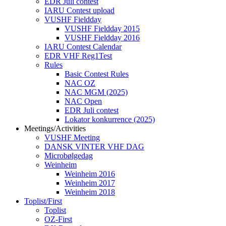
EDR Juli contest
IARU Contest upload
VUSHF Fieldday
VUSHF Fieldday 2015
VUSHF Fieldday 2016
IARU Contest Calendar
EDR VHF Reg1Test
Rules
Basic Contest Rules
NAC OZ
NAC MGM (2025)
NAC Open
EDR Juli contest
Lokator konkurrence (2025)
Meetings/Activities
VUSHF Meeting
DANSK VINTER VHF DAG
Microbølgedag
Weinheim
Weinheim 2016
Weinheim 2017
Weinheim 2018
Toplist/First
Toplist
OZ-First