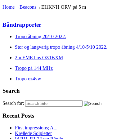
Home
→
Beacons
→
EI1KNH QRV på 5 m
Båndrapporter
Tropo åbning 20/10 2022.
Stor og langvarig tropo åbning 4/10-5/10 2022.
2m EME hos OZ1BXM
Tropo på 144 MHz
Tropo oz4vw
Search
Search for:
Recent Posts
First impressions; A...
Krøllede Solpletter
IARU_R1 23 cm Båndp...