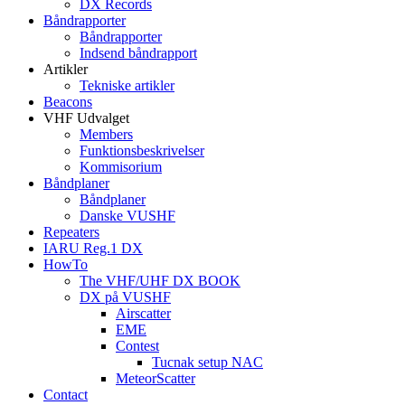
DX Records
Båndrapporter
Båndrapporter
Indsend båndrapport
Artikler
Tekniske artikler
Beacons
VHF Udvalget
Members
Funktionsbeskrivelser
Kommisorium
Båndplaner
Båndplaner
Danske VUSHF
Repeaters
IARU Reg.1 DX
HowTo
The VHF/UHF DX BOOK
DX på VUSHF
Airscatter
EME
Contest
Tucnak setup NAC
MeteorScatter
Contact