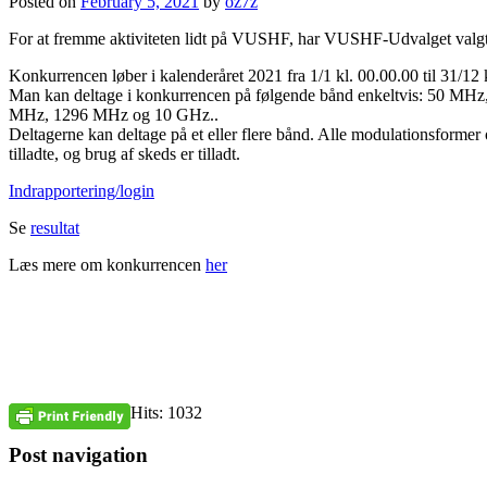
Posted on
February 5, 2021
by
oz7z
For at fremme aktiviteten lidt på VUSHF, har VUSHF-Udvalget valgt
Konkurrencen løber i kalenderåret 2021 fra 1/1 kl. 00.00.00 til 31/12 
Man kan deltage i konkurrencen på følgende bånd enkeltvis: 50 M
MHz, 1296 MHz og 10 GHz..
Deltagerne kan deltage på et eller flere bånd. Alle modulationsformer
tilladte, og brug af skeds er tilladt.
Indrapportering/login
Se
resultat
Læs mere om konkurrencen
her
Hits: 1032
Post navigation