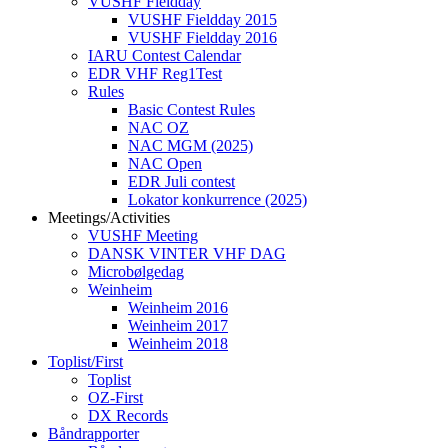
VUSHF Fieldday
VUSHF Fieldday 2015
VUSHF Fieldday 2016
IARU Contest Calendar
EDR VHF Reg1Test
Rules
Basic Contest Rules
NAC OZ
NAC MGM (2025)
NAC Open
EDR Juli contest
Lokator konkurrence (2025)
Meetings/Activities
VUSHF Meeting
DANSK VINTER VHF DAG
Microbølgedag
Weinheim
Weinheim 2016
Weinheim 2017
Weinheim 2018
Toplist/First
Toplist
OZ-First
DX Records
Båndrapporter