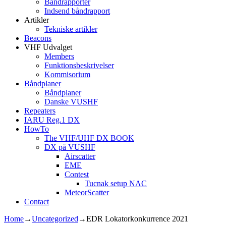
Båndrapporter
Indsend båndrapport
Artikler
Tekniske artikler
Beacons
VHF Udvalget
Members
Funktionsbeskrivelser
Kommisorium
Båndplaner
Båndplaner
Danske VUSHF
Repeaters
IARU Reg.1 DX
HowTo
The VHF/UHF DX BOOK
DX på VUSHF
Airscatter
EME
Contest
Tucnak setup NAC
MeteorScatter
Contact
Home
→
Uncategorized
→
EDR Lokatorkonkurrence 2021