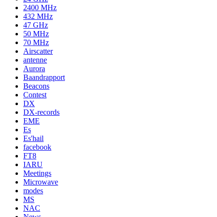
2400 MHz
432 MHz
47 GHz
50 MHz
70 MHz
Airscatter
antenne
Aurora
Baandrapport
Beacons
Contest
DX
DX-records
EME
Es
Es'hail
facebook
FT8
IARU
Meetings
Microwave
modes
MS
NAC
News