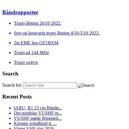
Båndrapporter
Tropo åbning 20/10 2022.
Stor og langvarig tropo åbning 4/10-5/10 2022.
2m EME hos OZ1BXM
Tropo på 144 MHz
Tropo oz4vw
Search
Search for:
Recent Posts
IARU_R1 23 cm Båndp...
Det nordiske VUSHF m...
VUSHF-møde Ringsted...
Kæmpe soludbrud d. ...
Vinter VHF dag 2026 ...