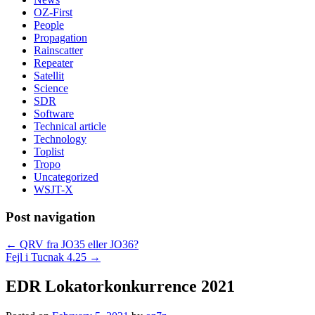
OZ-First
People
Propagation
Rainscatter
Repeater
Satellit
Science
SDR
Software
Technical article
Technology
Toplist
Tropo
Uncategorized
WSJT-X
Post navigation
←
QRV fra JO35 eller JO36?
Fejl i Tucnak 4.25
→
EDR Lokatorkonkurrence 2021