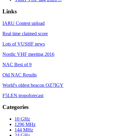
Links
IARU Contest upload
Real time claimed score
Lots of VUSHF news
Nordic VHF meeting 2016
NAC Best of 9
Old NAC Results
World's oldest beacon OZ7IGY
F5LEN tropoforecast
Categories
10 GHz
1296 MHz
144 MHz
24 GHz